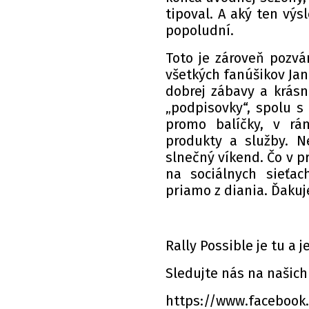
tipoval. A aký ten vý
popoludní.
Toto je zároveň pozvá
všetkých fanúšikov Jank
dobrej zábavy a krásne
„podpisovky“, spolu s
promo balíčky, v rá
produkty a služby. 
slnečný víkend. Čo v p
na sociálnych sieťa
priamo z diania. Ďakuj
Rally Possible je tu a j
Sledujte nás na našich
https://www.facebook