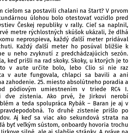
 cieľom sa postavili chalani na štart? V prvom
ekundárnou úlohou bolo otestovať vozidlo pred
stiev Českej republiky v rally. Cieľ sa naplnil,
prvé metre rýchlostných skúšok ukázali, že dlhá
komu neprospieva, každý ďalší meter pridával
 chuti. Každý ďalší meter ho posúval bližšie k
e u neho zvyknutí z predchádzajúcich sezón.
a, keď prišli na rad skoky. Skoky, u ktorých je to
to v aute určite bolo, lebo Clio si nie raz
ca v aute fungovala, chlapci sa bavili a ani
na zahodenie. 25. miesto absolútneho poradia a
od pódiovým umiestnením v triede RC4 I.
li dve zistenia. Ako prvé, že Jirkovi nerobí
oblém a teda spolupráca Rybák – Baran je aj v
pravdepodobná. To druhé zistenie prišlo po
dov. Aj keď sa viac ako sekundová strata na
dá byť veľkým sústom, onboardy hovoria trochu
irkove silné, ale aj slabšie stránky. A práve na