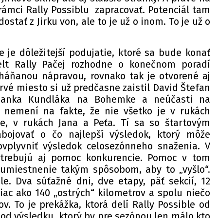
 rámci Rally Possiblu zapracovať. Potenciál tam
dostať z Jirku von, ale to je už o inom. To je už o
 je dôležitejší podujatie, ktoré sa bude konať
elt Rally Pačej rozhodne o konečnom poradí
háňanou nápravou, rovnako tak je otvorené aj
Prvé miesto si už predčasne zaistil David Štefan
 Janka Kundláka na Bohemke a neúčasti na
 nemení na fakte, že nie všetko je v rukách
le, v rukách Jana a Peťa. Tí sa so štartovým
bojovať o čo najlepší výsledok, ktorý môže
plyvniť výsledok celosezónneho snaženia. V
trebujú aj pomoc konkurencie. Pomoc v tom
 umiestnenie takým spôsobom, aby to „vyšlo“.
le. Dva súťažné dni, dve etapy, päť sekcií, 12
iac ako 140 „ostrých“ kilometrov a spolu niečo
v. To je prekážka, ktorá delí Rally Possible od
od výsledku, ktorý by pre sezónou len málo kto