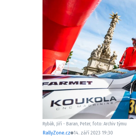
Etický kodex
Kontakt
V
Provozovatelem serveru 
Rybák, Jiří - Baran, Peter, foto: Archiv týmu
RallyZone.cz
14. září 2023 19:30