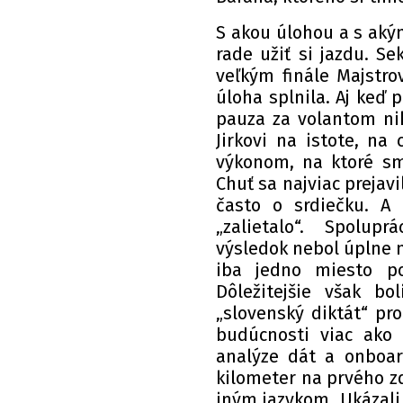
S akou úlohou a s akým
rade užiť si jazdu. S
veľkým finále Majstrov
úloha splnila. Aj keď 
pauza za volantom ni
Jirkovi na istote, na
výkonom, na ktoré sm
Chuť sa najviac prejavil
často o srdiečku. A 
„zalietalo“. Spoluprá
výsledok nebol úplne 
iba jedno miesto p
Dôležitejšie však bo
„slovenský diktát“ pr
budúcnosti viac ako 
analýze dát a onboar
kilometer na prvého z
iným jazykom. Ukázali J