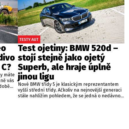
TESTY AUT
eo
Test ojetiny: BMW 520d –
divo
stojí stejně jako ojetý
 C?
Superb, ale hraje úplně
jinou ligu
dy máte
bně vás
Nové BMW třídy 5 je klasickým reprezentantem
odobě
vyšší střední třídy. Ačkoliv na nejnovější generaci
 A4.
stále nahlížím pohledem, že se jedná o nedávno
 dobré
představenou novinku, čas neúprosně letí a od
běžných
zahájení prodeje utekly už tři roky. Začíná se tedy
ou věc –
objevovat i na sekundárním trhu mezi zánovními
bude jen
vozy. Jeden takový kus jsme si vybrali do dnešní
při
recenze a to především proto, že stojí téměř
 na