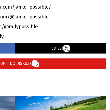
m.com/janko_possible/
.com/@janko_possible
om/@rallypossible
ily
SDÍLEJ
UPIT DO DISKUZE