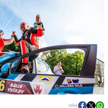
ydavatel
Inzerce
Osobní údaje / Cookies
autoroad.cz je INCORP MEDIA GROUP s.r.o., IČ: 118 23 054
Sdílej: