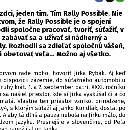
dci, jeden tím. Tím Rally Possible. Nie
vom, že Rally Possible je o spojení
dli spoločne pracovať, tvoriť, súťažiť, v
zabávať sa a užívať si nádherný a
lly. Rozhodli sa zdieľať spoločnú vášeň,
ní obetovať veľa… Možno aj všetko.
prvom rade mohol hovoriť Jirka Rybák. Aj keď
k dispozícii zázemie, do súťažného automobilu
druhý krát. 1. a 2. september patril XXXI. ročníku
 sa našiel priestor, kde si Jirka vyskúšal či a čo
mätá. Vlastne ten priestor vznikol prirodzene,
ly4, s ktorým súťaží aj Janko Kundlák, dostal po
A aby tá dlhšia pauza nebola na Jirku málo, do
udzom jazyku. Presnejšie v slovenčine, od Peťa
ovo zapožičal od Janka.