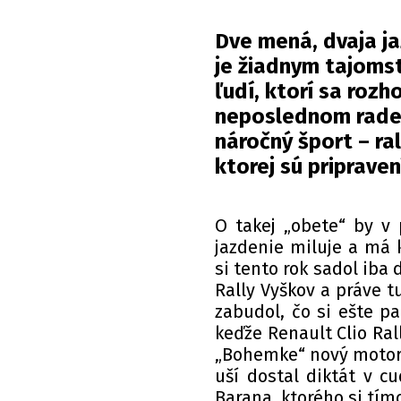
Dve mená, dvaja jaz
je žiadnym tajomst
ľudí, ktorí sa rozho
neposlednom rade 
náročný šport – ra
ktorej sú priprave
O takej „obete“ by v 
jazdenie miluje a má 
si tento rok sadol iba 
Rally Vyškov a práve tu
zabudol, čo si ešte pa
keďže Renault Clio Ral
„Bohemke“ nový motor. 
uší dostal diktát v c
Barana, ktorého si tím