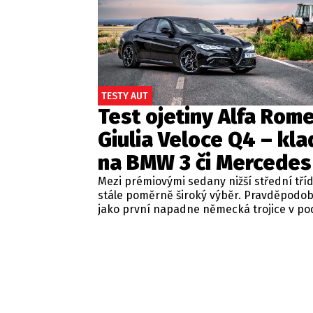
TESTY AUT
Test ojetiny Alfa Rom
Giulia Veloce Q4 – kla
na BMW 3 či Mercedes
Mezi prémiovými sedany nižší střední tří
stále poměrně široký výběr. Pravděpodo
jako první napadne německá trojice v p
BMW řady 3, Mercedes-Benz třídy C a Audi
Jsou to skvělá auta, která nabídnou velmi
zpracování, technologie i komfort, ale u 
motorizací často postrádají jednu důležit
emoce. Pokud ale hledáte auto, které ne
perfektním dopravním prostředkem, ale 
každém nastartování vám vykouzlí úsměv