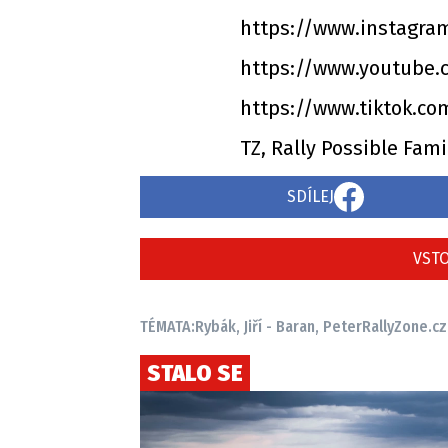
https://www.instagra
https://www.youtube
https://www.tiktok.c
TZ, Rally Possible Fam
SDÍLEJ
VSTO
TÉMATA:
Rybák, Jiří - Baran, Peter
RallyZone.cz
STALO SE