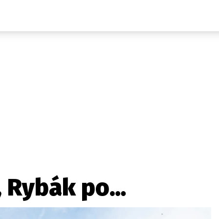
Auta
Elektro
Rally
Motorsport
Testy aut
Novinky ze světa EV
Ostatní
Pit Lane
Novinky
Testy elektromobilů
Tiskovky
Češi v akci
Eko
Trh s elektromobily
Rozhovory
FIA CEZ & Poháry
Spy
Dakar
Mezinárodní scéna
Historie
Z domova
Zajímavosti
Ze světa
Technika
Ekonomika
, Rybák po…
Český trh
Tuning
Profi