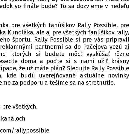
sledok vo finále bude? To sa dozvieme v nedeľu
nka pre všetkých fanúšikov Rally Possible, pre
a Kundláka, ale aj pre všetkých fanúšikov rally,
ho športu. Rally Possible si pre vás pripravil
 reklamnými partnermi sa do Pačejova vezú aj
mci ktorých si budete môcť vyskúšať rôzne
Neseďte doma a poďte si s nami užiť krásny
rípade, že už máte plán? Sledujte Rally Possible
ch, kde budú uverejňované aktuálne novinky
eme za podporu a tešíme sa na stretnutie.
e pre všetkých.
 kanáloch
.com/rallypossible