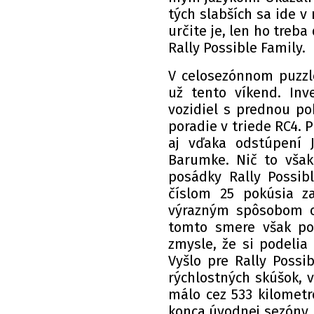
tých slabších sa ide v
určite je, len ho treba 
Rally Possible Family.
V celosezónnom puzzle
už tento víkend. Inv
vozidiel s prednou po
poradie v triede RC4. 
aj vďaka odstúpení
Barumke. Nič to však
posádky Rally Possib
číslom 25 pokúsia za
výrazným spôsobom ov
tomto smere však po
zmysle, že si podelia
Vyšlo pre Rally Possib
rýchlostných skúšok, v
málo cez 533 kilometro
konca úvodnej sezóny, 