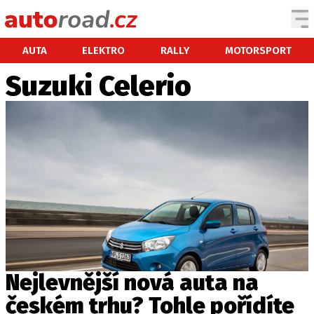
AUTA
AUTA
ELEKTRO
RALLY
MOTORSPORT
Suzuki Celerio
TESTY AUT
NOVINKY
EKO
SPY
HISTORIE
ZAJÍMAVOSTI
TECHNIKA
EKONOMIKA
ČESKÝ TRH
TUNING
Nejlevnější nová auta na
PROFI
českém trhu? Tohle pořídíte