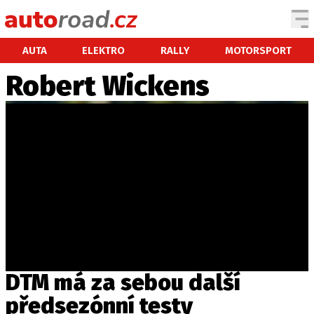
AUTA
AUTA
ELEKTRO
RALLY
MOTORSPORT
Robert Wickens
TESTY AUT
NOVINKY
EKO
SPY
HISTORIE
ZAJÍMAVOSTI
TECHNIKA
EKONOMIKA
ČESKÝ TRH
TUNING
DTM má za sebou další
PROFI
předsezónní testy