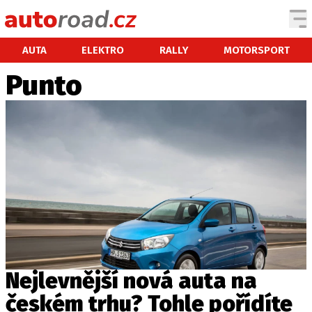
AUTA
AUTA
ELEKTRO
RALLY
MOTORSPORT
Punto
TESTY AUT
NOVINKY
EKO
SPY
HISTORIE
ZAJÍMAVOSTI
TECHNIKA
EKONOMIKA
ČESKÝ TRH
TUNING
Nejlevnější nová auta na
PROFI
českém trhu? Tohle pořídíte