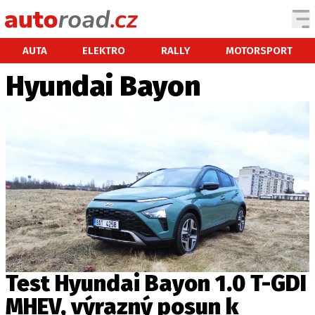
AUTA
AUTA
ELEKTRO
RALLY
MOTORSPORT
Hyundai Bayon
TESTY AUT
NOVINKY
EKO
SPY
HISTORIE
ZAJÍMAVOSTI
TECHNIKA
EKONOMIKA
ČESKÝ TRH
TUNING
Test Hyundai Bayon 1.0 T-GDI
PROFI
MHEV, výrazný posun k