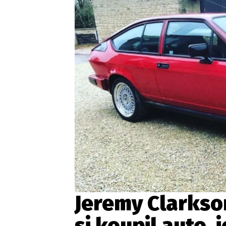
Etický kodex
Kontakt
V
Provozovatelem serveru 
Jeremy Clarkson
si koupil auto, 