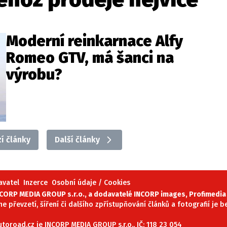
Moderní reinkarnace Alfy
Romeo GTV, má šanci na
výrobu?
í články
Další články
avatel
Inzerce
Osobní údaje / Cookies
ORP MEDIA GROUP s.r.o., a dodavatelé INCORP images, Profimedia 
ne převzetí, šíření či dalšího zpřístupňování článků a fotografií je
oroad.cz je INCORP MEDIA GROUP s.r.o., IČ: 118 23 054