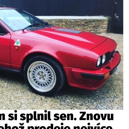
ydavatel
Inzerce
Osobní údaje / Cookies
autoroad.cz je INCORP MEDIA GROUP s.r.o., IČ: 118 23 054
 si splnil sen. Znovu
jehož prodeje nejvíce