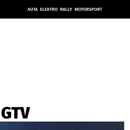
AUTA
ELEKTRO
RALLY
MOTORSPORT
Auta
Elektro
Rally
Motorsport
Testy aut
Novinky ze světa EV
Ostatní
Pit Lane
Novinky
Testy elektromobilů
Tiskovky
Češi v akci
Eko
Trh s elektromobily
Rozhovory
FIA CEZ & Poháry
Spy
Dakar
Mezinárodní scéna
Historie
Z domova
Zajímavosti
Ze světa
Technika
Ekonomika
 GTV
Český trh
Tuning
Profi