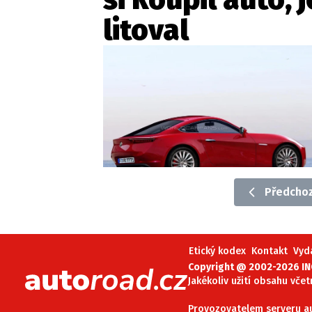
litoval
Předchoz
Etický kodex
Kontakt
Vyd
Copyright @ 2002-2026 INC
Jakékoliv užití obsahu včet
Provozovatelem serveru aut