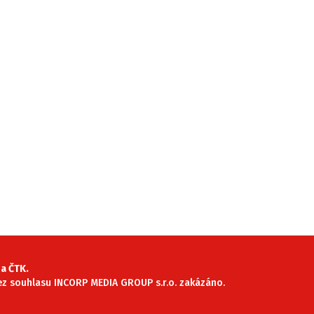
a ČTK.
 bez souhlasu INCORP MEDIA GROUP s.r.o. zakázáno.