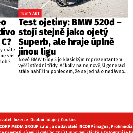
TESTY AUT
eo
Test ojetiny: BMW 520d –
divo
stojí stejně jako ojetý
 C?
Superb, ale hraje úplně
jinou ligu
dy máte
bně vás
Nové BMW třídy 5 je klasickým reprezentantem
odobě
vyšší střední třídy. Ačkoliv na nejnovější generaci
 A4.
stále nahlížím pohledem, že se jedná o nedávno
 dobré
představenou novinku, čas neúprosně letí a od
běžných
zahájení prodeje utekly už tři roky. Začíná se tedy
ou věc –
objevovat i na sekundárním trhu mezi zánovními
bude jen
vozy. Jeden takový kus jsme si vybrali do dnešní
při
recenze a to především proto, že stojí téměř
 na
stejně, jako zánovní Superb čtvrté generace.
meo
avatel
Inzerce
Osobní údaje / Cookies
ORP MEDIA GROUP s.r.o., a dodavatelé INCORP images, Profimedia 
ne převzetí, šíření či dalšího zpřístupňování článků a fotografií je