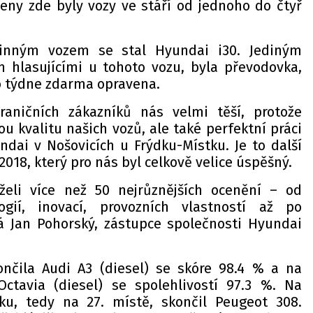
ceny zde byly vozy ve stáří od jednoho do čtyř
odinným vozem se stal Hyundai i30. Jediným
hlasujícími u tohoto vozu, byla převodovka,
do týdne zdarma opravena.
aničních zákazníků nás velmi těší, protože
u kvalitu našich vozů, ale také perfektní práci
dai v Nošovicích u Frýdku-Místku. Je to další
2018, který pro nás byl celkově velice úspěšný.
eli více než 50 nejrůznějších ocenění – od
ogií, inovací, provozních vlastností až po
ká Jan Pohorský, zástupce společnosti Hyundai
čila Audi A3 (diesel) se skóre 98.4 % a na
ctavia (diesel) se spolehlivostí 97.3 %. Na
ku, tedy na 27. místě, skončil Peugeot 308.