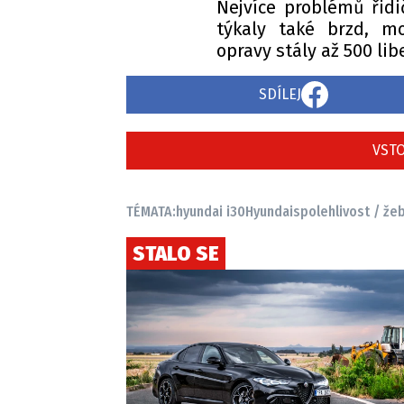
Nejvíce problémů řidi
týkaly také brzd, mo
opravy stály až 500 libe
SDÍLEJ
VSTO
TÉMATA:
hyundai i30
Hyundai
spolehlivost / žeb
STALO SE