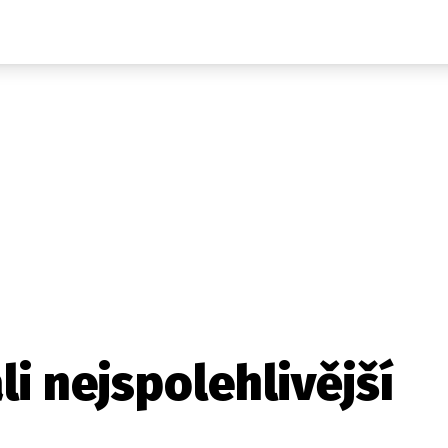
Auta
Elektro
Rally
Motorsport
Testy aut
Novinky ze světa EV
Ostatní
Pit Lane
Novinky
Testy elektromobilů
Tiskovky
Češi v akci
Eko
Trh s elektromobily
Rozhovory
FIA CEZ & Poháry
Spy
Dakar
Mezinárodní scéna
Historie
Z domova
Zajímavosti
Ze světa
Technika
Ekonomika
li nejspolehlivější
Český trh
Tuning
Profi