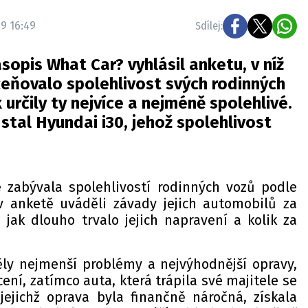
19 16:49
Sdílej:
asopis What Car? vyhlásil anketu, v níž
oceňovalo spolehlivost svých rodinných
určily ty nejvíce a nejméně spolehlivé.
stal Hyundai i30, jehož spolehlivost
 zabývala spolehlivostí rodinných vozů podle
 v anketě uváděli závady jejich automobilů za
 jak dlouho trvalo jejich napravení a kolik za
ly nejmenší problémy a nejvýhodnější opravy,
ení, zatímco auta, která trápila své majitele se
ejichž oprava byla finančně náročná, získala