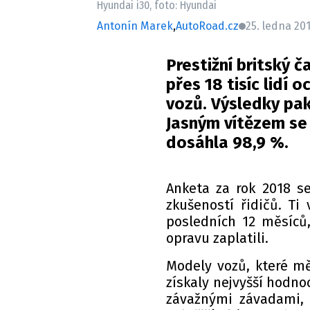
Hyundai i30, foto: Hyundai
Antonín Marek
,
AutoRoad.cz
25. ledna 20
Prestižní britský č
přes 18 tisíc lidí 
vozů. Výsledky pak 
Jasným vítězem se 
dosáhla 98,9 %.
Anketa za rok 2018 se
zkušeností řidičů. Ti
posledních 12 měsíců,
opravu zaplatili.
Modely vozů, které mě
získaly nejvyšší hodnoc
závažnými závadami, j