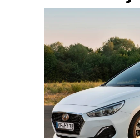
Etický kodex
Kontakt
V
Provozovatelem serveru 