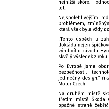
nejnižší skóre. Hodno
let.
Nejspolehlivějším r
problémem, zmíněným 
která však byla vždy 
„Tento úspěch u zahr
dokládá nejen špičkovo
výrobního závodu Hyun
skvělý výsledek z roku 
Po Evropě jsme obdrž
bezpečnosti, technol
jedinečný design,“ ří
Motor Czech.
Na druhém místě skon
třetím místě Škoda O
opačné straně žebříč