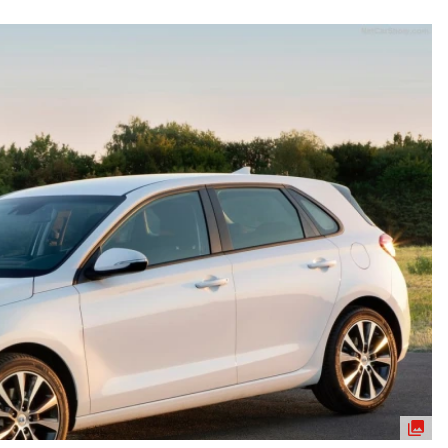
ydavatel
Inzerce
Osobní údaje / Cookies
autoroad.cz je INCORP MEDIA GROUP s.r.o., IČ: 118 23 054