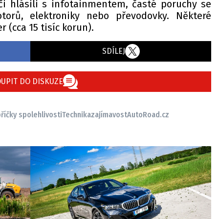
či hlásili s infotainmentem, časté poruchy se
torů, elektroniky nebo převodovky. Některé
r (cca 15 tisíc korun).
SDÍLEJ
UPIT DO DISKUZE
říčky spolehlivosti
Technika
zajímavost
AutoRoad.cz