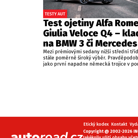
TESTY AUT
Test ojetiny Alfa Rom
Giulia Veloce Q4 – kla
na BMW 3 či Mercedes
Mezi prémiovými sedany nižší střední tří
stále poměrně široký výběr. Pravděpodo
jako první napadne německá trojice v p
BMW řady 3, Mercedes-Benz třídy C a Audi
Jsou to skvělá auta, která nabídnou velmi
zpracování, technologie i komfort, ale u 
motorizací často postrádají jednu důležit
emoce. Pokud ale hledáte auto, které ne
perfektním dopravním prostředkem, ale 
každém nastartování vám vykouzlí úsměv
tváři, možná by vás měla zajímat Alfa Ro
Giulia.
Etický kodex
Kontakt
Vyd
Copyright @ 2002-2026 INC
Jakékoliv užití obsahu včet