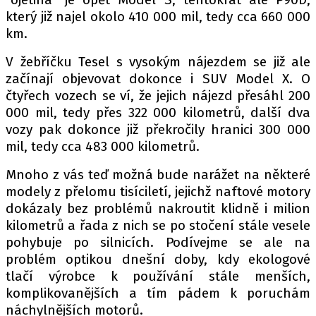
který již najel okolo 410 000 mil, tedy cca 660 000
km.
Provozovatelem serveru autoroad.cz je
V žebříčku Tesel s vysokým nájezdem se již ale
INCORP MEDIA GROUP s.r.o., IČ: 118 23 054
začínají objevovat dokonce i SUV Model X. O
čtyřech vozech se ví, že jejich nájezd přesáhl 200
000 mil, tedy přes 322 000 kilometrů, další dva
vozy pak dokonce již překročily hranici 300 000
mil, tedy cca 483 000 kilometrů.
Mnoho z vás teď možná bude narážet na některé
modely z přelomu tisíciletí, jejichž naftové motory
dokázaly bez problémů nakroutit klidně i milion
kilometrů a řada z nich se po stočení stále vesele
pohybuje po silnicích. Podívejme se ale na
problém optikou dnešní doby, kdy ekologové
tlačí výrobce k používání stále menších,
komplikovanějších a tím pádem k poruchám
náchylnějších motorů.