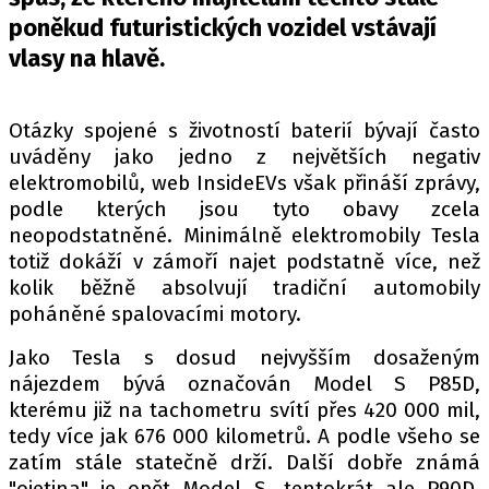
PIT LANE
poněkud futuristických vozidel vstávají
ČEŠI V AKCI
vlasy na hlavě.
FIA CEZ & POHÁRY
MEZINÁRODNÍ SCÉNA
Otázky spojené s životností baterií bývají často
uváděny jako jedno z největších negativ
SLEDUJTE NÁS NA
|
elektromobilů, web InsideEVs však přináší zprávy,
podle kterých jsou tyto obavy zcela
neopodstatněné. Minimálně elektromobily Tesla
Máte příběh, fotku nebo video?
totiž dokáží v zámoří najet podstatně více, než
Pošlete e-mail na autoroad.cz
kolik běžně absolvují tradiční automobily
poháněné spalovacími motory.
ETICKÝ KODEX
Jako Tesla s dosud nejvyšším dosaženým
KONTAKT
nájezdem bývá označován Model S P85D,
kterému již na tachometru svítí přes 420 000 mil,
VYDAVATEL
tedy více jak 676 000 kilometrů. A podle všeho se
INZERCE
zatím stále statečně drží. Další dobře známá
OSOBNÍ ÚDAJE / COOKIES
"ojetina" je opět Model S, tentokrát ale P90D,