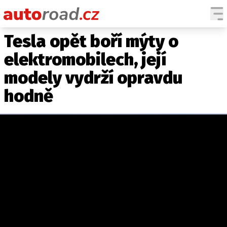
Tesla opět boří mýty o
AUTA
elektromobilech, její
TESTY AUT
modely vydrží opravdu
NOVINKY
hodně
EKO
SPY
HISTORIE
ZAJÍMAVOSTI
TECHNIKA
EKONOMIKA
ČESKÝ TRH
TUNING
PROFI