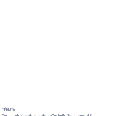
TÉMATA:
Tesla
elektromobily
ekologie
Technika
Tesla model S