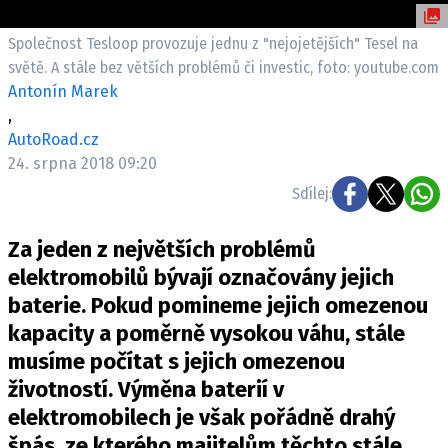
ELEKTRO
Společnost Tesloop provozuje jednu z "nejojetějších" Tesel na
NOVINKY ZE SVĚTA EV
světě. A stále bez větších problémů či investic, foto: youtube.com
Antonín Marek
TESTY ELEKTROMOBILŮ
,
TRH S ELEKTROMOBILY
AutoRoad.cz
RALLY
24. srpna 2018 09:20
Sdílej:
OSTATNÍ
TISKOVKY
Za jeden z největších problémů
ROZHOVORY
elektromobilů bývají označovány jejich
DAKAR
baterie. Pokud pomineme jejich omezenou
kapacity a poměrně vysokou váhu, stále
Z DOMOVA
musíme počítat s jejich omezenou
ZE SVĚTA
životností. Výměna baterií v
MOTORSPORT
elektromobilech je však pořádně drahý
špás, ze kterého majitelům těchto stále