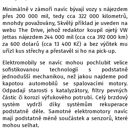
Minimálně v zámoří navíc bývají vozy s nájezdem
přes 200 000 mil, tedy cca 322 000 kilometrů,
mnohdy považovány, Skvělý příklad je uveden na
webu The Drive, jehož redaktor koupil ojetý VW
Jettas nájezdem 244 000 mil (cca cca 392 000 km)
za 600 dolarů (cca 13 400 Kč) a bez výčitek mu
uřízl kus střechy a přestavěl si ho na pick-up.
Elektromobily se navíc mohou pochlubit velice
sofistikovanou technologií s podstatně
jednodušší mechanikou, než jakou najdeme pod
kapotou automobilů se spalovacími motory.
Odpadají starosti s katalyzátory, filtry pevných
částic či korozí výfukového potrubí. Celý brzdový
systém vydrží díky systémům rekuperace
podstatně déle. Samotné elektromotory navíc
mají podstatně méně součástek a senzorů, které
mohou selhat.