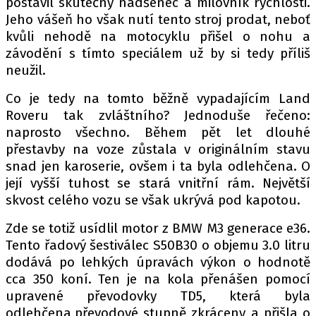
postavil skutečný nadšenec a milovník rychlosti.
PIT LANE
Jeho vášeň ho však nutí tento stroj prodat, neboť
ČEŠI V AKCI
kvůli nehodě na motocyklu přišel o nohu a
FIA CEZ & POHÁRY
závodění s tímto speciálem už by si tedy příliš
MEZINÁRODNÍ SCÉNA
neužil.
Co je tedy na tomto běžně vypadajícím Land
SLEDUJTE NÁS NA
|
Roveru tak zvláštního? Jednoduše řečeno:
naprosto všechno. Během pět let dlouhé
přestavby na voze zůstala v originálním stavu
Máte příběh, fotku nebo video?
snad jen karoserie, ovšem i ta byla odlehčena. O
Pošlete e-mail na autoroad.cz
její vyšší tuhost se stará vnitřní rám. Největší
skvost celého vozu se však ukrývá pod kapotou.
ETICKÝ KODEX
Zde se totiž usídlil motor z BMW M3 generace e36.
KONTAKT
Tento řadový šestiválec S50B30 o objemu 3.0 litru
dodává po lehkých úpravách výkon o hodnotě
VYDAVATEL
cca 350 koní. Ten je na kola přenášen pomocí
INZERCE
upravené převodovky TD5, která byla
OSOBNÍ ÚDAJE / COOKIES
odlehčena,převodové stupně zkráceny a přišla o