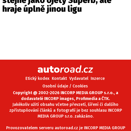
stejně jako ojetý Superb, ale
hraje úplně jinou ligu
Etický kodex
Kontakt
Vydavatel
Inzerce
Osobní údaje / Cookies
Copyright @ 2002-2026 INCORP MEDIA GROUP s.r.o., a
dodavatelé INCORP images, Profimedia a ČTK.
Jakékoliv užití obsahu včetne převzetí, šíření či dalšího
zpřístupňování článků a fotografií je bez souhlasu INCORP
MEDIA GROUP s.r.o. zakázáno.
Provozovatelem serveru autoroad.cz je INCORP MEDIA GROUP