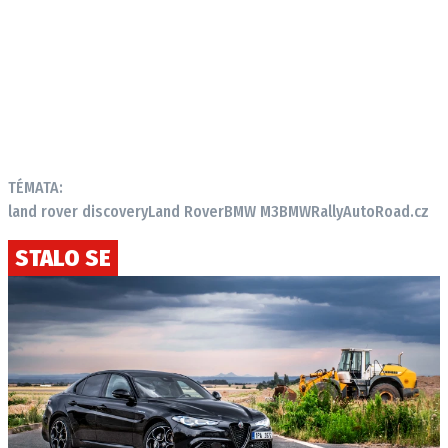
TÉMATA:
land rover discovery
Land Rover
BMW M3
BMW
Rally
AutoRoad.cz
STALO SE