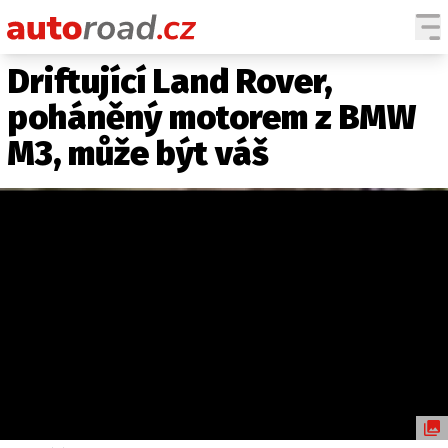
Driftující Land Rover,
AUTA
poháněný motorem z BMW
TESTY AUT
M3, může být váš
NOVINKY
EKO
SPY
HISTORIE
ZAJÍMAVOSTI
TECHNIKA
EKONOMIKA
ČESKÝ TRH
TUNING
PROFI