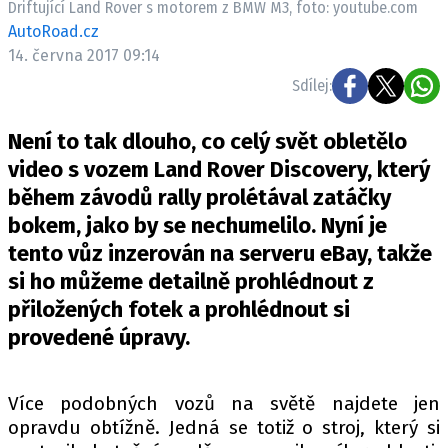
Driftující Land Rover s motorem z BMW M3, foto: youtube.com
ELEKTRO
AutoRoad.cz
14. června 2017 09:14
NOVINKY ZE SVĚTA EV
Sdílej:
TESTY ELEKTROMOBILŮ
TRH S ELEKTROMOBILY
Není to tak dlouho, co celý svět obletělo
RALLY
video s vozem Land Rover Discovery, který
během závodů rally prolétával zatáčky
OSTATNÍ
bokem, jako by se nechumelilo. Nyní je
TISKOVKY
tento vůz inzerován na serveru eBay, takže
ROZHOVORY
si ho můžeme detailně prohlédnout z
DAKAR
přiložených fotek a prohlédnout si
Z DOMOVA
provedené úpravy.
ZE SVĚTA
MOTORSPORT
Více podobných vozů na světě najdete jen
opravdu obtížně. Jedná se totiž o stroj, který si