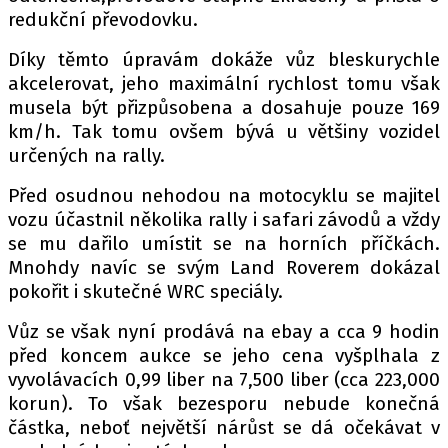
redukční převodovku.
Díky těmto úpravám dokáže vůz bleskurychle
Provozovatelem serveru autoroad.cz je
akcelerovat, jeho maximální rychlost tomu však
INCORP MEDIA GROUP s.r.o., IČ: 118 23 054
musela být přizpůsobena a dosahuje pouze 169
km/h. Tak tomu ovšem bývá u většiny vozidel
určených na rally.
Před osudnou nehodou na motocyklu se majitel
vozu účastnil několika rally i safari závodů a vždy
se mu dařilo umístit se na horních příčkách.
Mnohdy navíc se svým Land Roverem dokázal
pokořit i skutečné WRC speciály.
Vůz se však nyní prodává na ebay a cca 9 hodin
před koncem aukce se jeho cena vyšplhala z
vyvolávacích 0,99 liber na 7,500 liber (cca 223,000
korun). To však bezesporu nebude konečná
částka, neboť největší nárůst se dá očekávat v