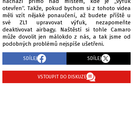
nachází přímo nad místem, kde je „výfuk
otevřen“. Takže, pokud bychom si z tohoto videa
měli vzít nějaké ponaučení, až budete příště u
své ZL1 upravovat výfuk, nezapomeňte
Provozovatelem serveru autoroad.cz je
deaktivovat airbagy. Naštěstí si tohle Camaro
INCORP MEDIA GROUP s.r.o., IČ: 118 23 054
může dovolit jen málokdo z nás, a tak jsme od
podobných problémů nejspíše ušetřeni.
SDÍLEJ
SDÍLEJ
VSTOUPIT DO DISKUZE