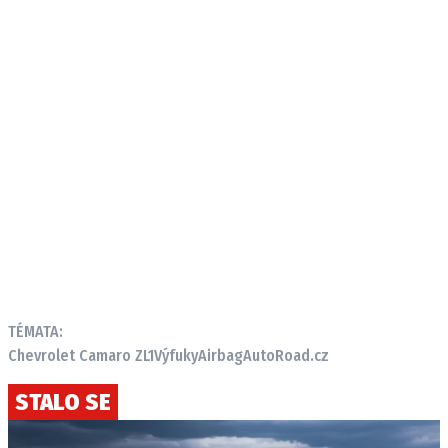
TÉMATA:
Chevrolet Camaro ZL1
Výfuky
Airbag
AutoRoad.cz
STALO SE