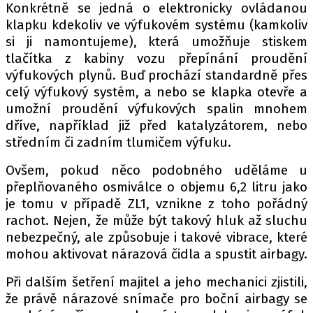
PIT LANE
Konkrétně se jedná o elektronicky ovládanou
ČEŠI V AKCI
klapku kdekoliv ve výfukovém systému (kamkoliv
si ji namontujeme), která umožňuje stiskem
FIA CEZ & POHÁRY
tlačítka z kabiny vozu přepínání proudění
MEZINÁRODNÍ SCÉNA
výfukových plynů. Buď prochází standardně přes
celý výfukový systém, a nebo se klapka otevře a
SLEDUJTE NÁS NA
|
umožní proudění výfukových spalin mnohem
dříve, například již před katalyzátorem, nebo
středním či zadním tlumičem výfuku.
Máte příběh, fotku nebo video?
Ovšem, pokud něco podobného uděláme u
Pošlete e-mail na autoroad.cz
přeplňovaného osmiválce o objemu 6,2 litru jako
je tomu v případě ZL1, vznikne z toho pořádný
rachot. Nejen, že může být takový hluk až sluchu
ETICKÝ KODEX
nebezpečný, ale způsobuje i takové vibrace, které
KONTAKT
mohou aktivovat nárazová čidla a spustit airbagy.
VYDAVATEL
Při dalším šetření majitel a jeho mechanici zjistili,
INZERCE
že právě nárazové snímače pro boční airbagy se
OSOBNÍ ÚDAJE / COOKIES