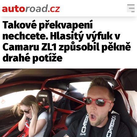
Takové překvapení
AUTA
nechcete. Hlasitý výfuk v
TESTY AUT
Camaru ZL1 způsobil pěkně
NOVINKY
drahé potíže
EKO
SPY
HISTORIE
ZAJÍMAVOSTI
TECHNIKA
EKONOMIKA
ČESKÝ TRH
TUNING
PROFI