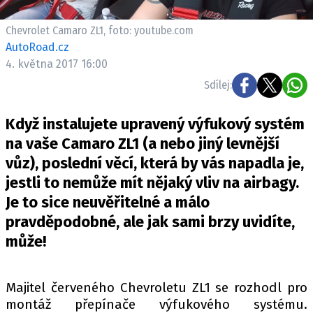
ELEKTRO
Chevrolet Camaro ZL1, foto: youtube.com
NOVINKY ZE SVĚTA EV
AutoRoad.cz
4. května 2017 16:00
TESTY ELEKTROMOBILŮ
TRH S ELEKTROMOBILY
Sdílej:
RALLY
Když instalujete upravený výfukový systém
na vaše Camaro ZL1 (a nebo jiný levnější
OSTATNÍ
vůz), poslední věcí, která by vás napadla je,
TISKOVKY
jestli to nemůže mít nějaký vliv na airbagy.
ROZHOVORY
Je to sice neuvěřitelné a málo
DAKAR
pravděpodobné, ale jak sami brzy uvidíte,
Z DOMOVA
může!
ZE SVĚTA
MOTORSPORT
Majitel červeného Chevroletu ZL1 se rozhodl pro
montáž přepínače výfukového systému.