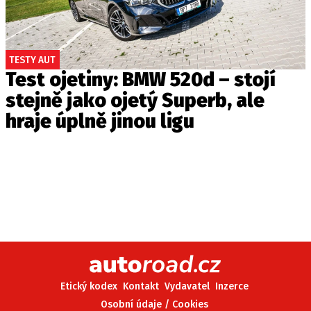
TESTY AUT
Test ojetiny: BMW 520d – stojí
stejně jako ojetý Superb, ale
hraje úplně jinou ligu
Etický kodex
Kontakt
Vydavatel
Inzerce
Osobní údaje / Cookies