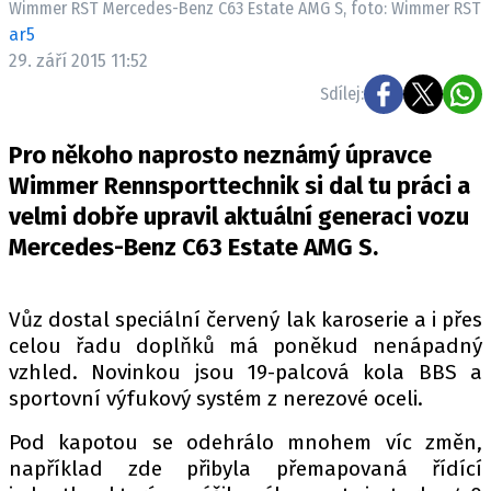
Wimmer RST Mercedes-Benz C63 Estate AMG S, foto: Wimmer RST
ELEKTRO
ar5
29. září 2015 11:52
NOVINKY ZE SVĚTA EV
Sdílej:
TESTY ELEKTROMOBILŮ
TRH S ELEKTROMOBILY
Pro někoho naprosto neznámý úpravce
RALLY
Wimmer Rennsporttechnik si dal tu práci a
velmi dobře upravil aktuální generaci vozu
OSTATNÍ
Mercedes-Benz C63 Estate AMG S.
TISKOVKY
ROZHOVORY
Vůz dostal speciální červený lak karoserie a i přes
DAKAR
celou řadu doplňků má poněkud nenápadný
Z DOMOVA
vzhled. Novinkou jsou 19-palcová kola BBS a
ZE SVĚTA
sportovní výfukový systém z nerezové oceli.
MOTORSPORT
Pod kapotou se odehrálo mnohem víc změn,
například zde přibyla přemapovaná řídící