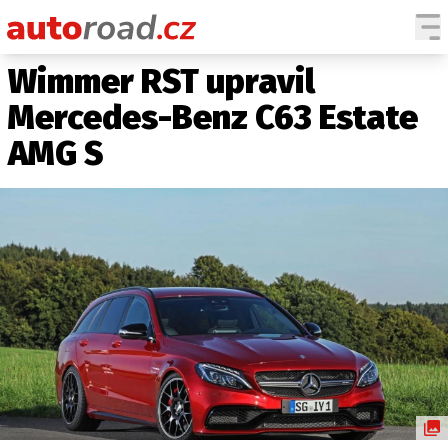
Wimmer RST upravil
AUTA
Mercedes-Benz C63 Estate
TESTY AUT
AMG S
NOVINKY
EKO
SPY
HISTORIE
ZAJÍMAVOSTI
TECHNIKA
EKONOMIKA
ČESKÝ TRH
TUNING
PROFI