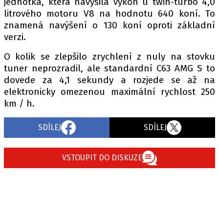
jednotka, která navýšila výkon u twin-turbo 4,0
PIT LANE
litrového motoru V8 na hodnotu 640 koní. To
ČEŠI V AKCI
znamená navýšení o 130 koní oproti základní
FIA CEZ & POHÁRY
verzi.
MEZINÁRODNÍ SCÉNA
O kolik se zlepšilo zrychlení z nuly na stovku
tuner neprozradil, ale standardní C63 AMG S to
SLEDUJTE NÁS NA
|
dovede za 4,1 sekundy a rozjede se až na
elektronicky omezenou maximální rychlost 250
km / h.
Máte příběh, fotku nebo video?
Pošlete e-mail na autoroad.cz
SDÍLEJ
SDÍLEJ
ETICKÝ KODEX
VSTOUPIT DO DISKUZE
KONTAKT
VYDAVATEL
INZERCE
OSOBNÍ ÚDAJE / COOKIES