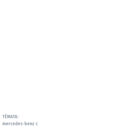
Provozovatelem serveru autoroad.cz je
INCORP MEDIA GROUP s.r.o., IČ: 118 23 054
TÉMATA:
mercedes-benz c