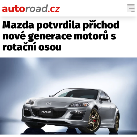
Mazda potvrdila příchod
AUTA
nové generace motorů s
TESTY AUT
rotační osou
NOVINKY
EKO
SPY
HISTORIE
ZAJÍMAVOSTI
TECHNIKA
EKONOMIKA
ČESKÝ TRH
TUNING
PROFI