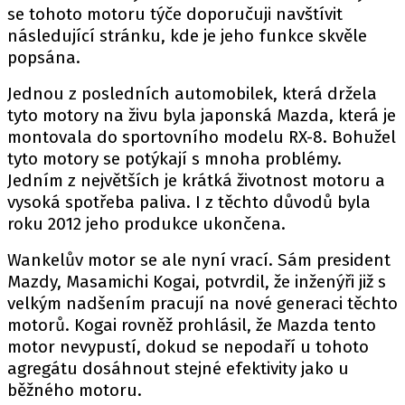
PIT LANE
se tohoto motoru týče doporučuji navštívit
ČEŠI V AKCI
následující stránku, kde je jeho funkce skvěle
popsána.
FIA CEZ & POHÁRY
MEZINÁRODNÍ SCÉNA
Jednou z posledních automobilek, která držela
tyto motory na živu byla japonská Mazda, která je
montovala do sportovního modelu RX-8. Bohužel
SLEDUJTE NÁS NA
|
tyto motory se potýkají s mnoha problémy.
Jedním z největších je krátká životnost motoru a
Máte příběh, fotku nebo video?
vysoká spotřeba paliva. I z těchto důvodů byla
roku 2012 jeho produkce ukončena.
Pošlete e-mail na autoroad.cz
Wankelův motor se ale nyní vrací. Sám president
Mazdy, Masamichi Kogai, potvrdil, že inženýři již s
ETICKÝ KODEX
velkým nadšením pracují na nové generaci těchto
KONTAKT
motorů. Kogai rovněž prohlásil, že Mazda tento
VYDAVATEL
motor nevypustí, dokud se nepodaří u tohoto
INZERCE
agregátu dosáhnout stejné efektivity jako u
běžného motoru.
OSOBNÍ ÚDAJE / COOKIES