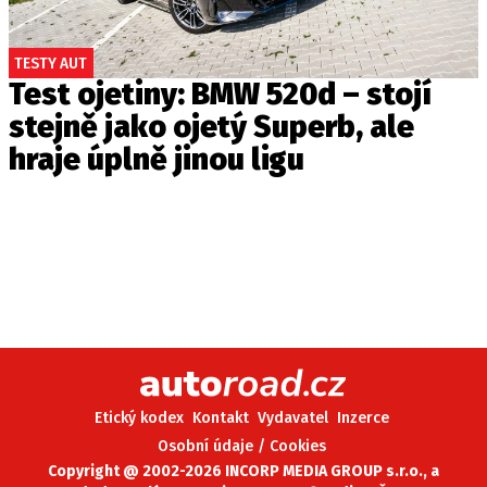
TESTY AUT
Test ojetiny: BMW 520d – stojí
stejně jako ojetý Superb, ale
hraje úplně jinou ligu
Etický kodex
Kontakt
Vydavatel
Inzerce
Osobní údaje / Cookies
Copyright @ 2002-2026 INCORP MEDIA GROUP s.r.o., a