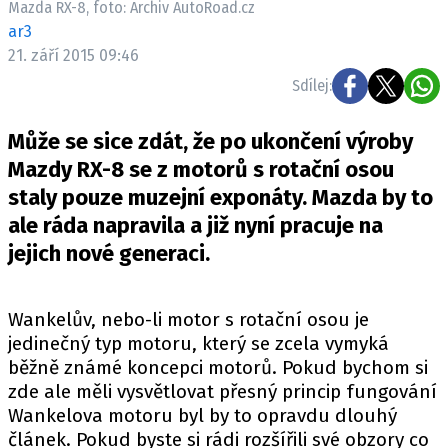
Mazda RX-8, foto: Archiv AutoRoad.cz
ELEKTRO
ar3
21. září 2015 09:46
NOVINKY ZE SVĚTA EV
Sdílej:
TESTY ELEKTROMOBILŮ
TRH S ELEKTROMOBILY
Může se sice zdát, že po ukončení výroby
RALLY
Mazdy RX-8 se z motorů s rotační osou
staly pouze muzejní exponáty. Mazda by to
OSTATNÍ
ale ráda napravila a již nyní pracuje na
TISKOVKY
jejich nové generaci.
ROZHOVORY
DAKAR
Wankelův, nebo-li motor s rotační osou je
Z DOMOVA
jedinečný typ motoru, který se zcela vymyká
ZE SVĚTA
běžně známé koncepci motorů. Pokud bychom si
zde ale měli vysvětlovat přesný princip fungování
MOTORSPORT
Wankelova motoru byl by to opravdu dlouhý
článek. Pokud byste si rádi rozšířili své obzory co