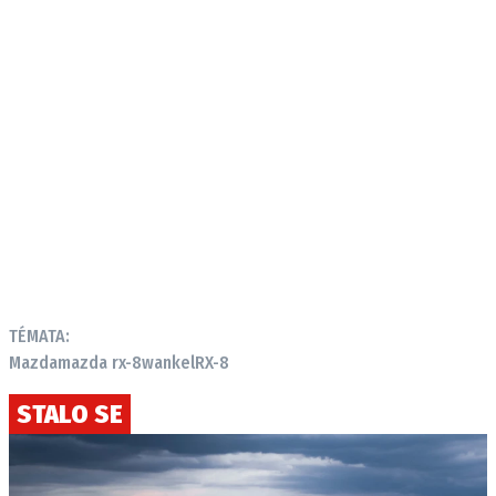
TÉMATA:
Mazda
mazda rx-8
wankel
RX-8
STALO SE