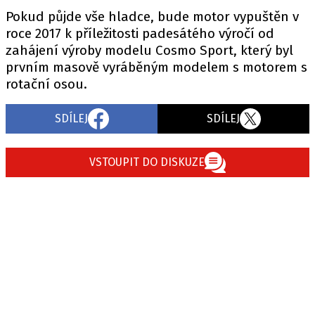
Pokud půjde vše hladce, bude motor vypuštěn v
roce 2017 k příležitosti padesátého výročí od
zahájení výroby modelu Cosmo Sport, který byl
Provozovatelem serveru autoroad.cz je
prvním masově vyráběným modelem s motorem s
INCORP MEDIA GROUP s.r.o., IČ: 118 23 054
rotační osou.
SDÍLEJ
SDÍLEJ
VSTOUPIT DO DISKUZE