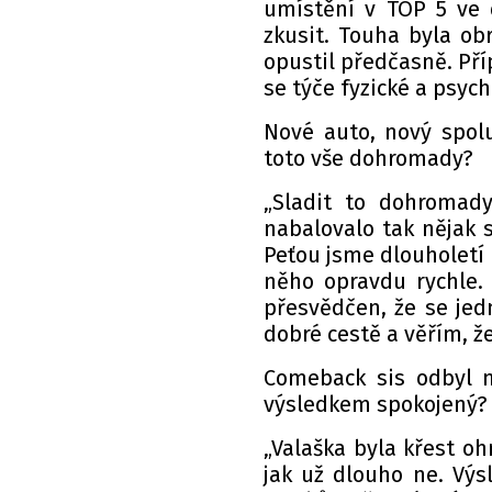
umístění v TOP 5 ve 
zkusit. Touha byla obr
opustil předčasně. Pří
se týče fyzické a psych
Nové auto, nový spolu
toto vše dohromady?
„Sladit to dohromad
nabalovalo tak nějak 
Peťou jsme dlouholetí 
něho opravdu rychle. 
přesvědčen, že se jedn
dobré cestě a věřím, že
Comeback sis odbyl na
výsledkem spokojený?
„Valaška byla křest o
jak už dlouho ne. Výs