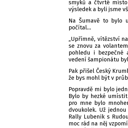
smyků a čtvrté místo
výsledek a byli jsme v
Na Šumavě to bylo u
počítal…
„Upřímně, vítězství n
se znovu za volantem 
pohledu i bezpečné 
vedení šampionátu byla
Pak přišel Český Kruml
že bys mohl být v průb
Popravdě mi bylo jedno
Bylo by hezké umístit
pro mne bylo mnohem 
dvoukolek. Už jednou
Rally Lubenik s Rudou
moc rád na něj vzpom