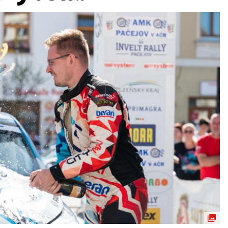
ydavatel
Inzerce
Osobní údaje / Cookies
autoroad.cz je INCORP MEDIA GROUP s.r.o., IČ: 118 23 054