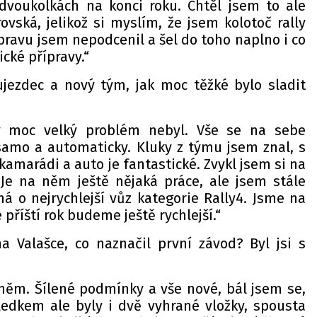
dvoukolkách na konci roku. Chtěl jsem to ale
ovská, jelikož si myslím, že jsem kolotoč rally
pravu jsem nepodcenil a šel do toho naplno i co
ické přípravy.“
jezdec a nový tým, jak moc těžké bylo sladit
y moc velký problém nebyl. Vše se na sebe
samo a automaticky. Kluky z týmu jsem znal, s
kamarádi a auto je fantastické. Zvykl jsem si na
Je na něm ještě nějaká práce, ale jsem stále
á o nejrychlejší vůz kategorie Rally4. Jsme na
 příští rok budeme ještě rychlejší.“
 Valašce, co naznačil první závod? Byl jsi s
hněm. Šílené podmínky a vše nové, bál jsem se,
ledkem ale byly i dvě vyhrané vložky, spousta