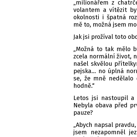
„milionářem z chatrče
volantem a vítězit b
okolnosti i špatná r
mě to, možná jsem mohl
Jak jsi prožíval toto ob
„Možná to tak mělo bý
zcela normální život, n
našel skvělou přítelky
pejska… no úplná norm
se, že mně nedělalo 
hodně.“
Letos jsi nastoupil a
Nebyla obava před pr
pauze?
„Abych napsal pravdu, 
jsem nezapomněl jez