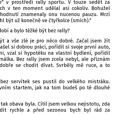
“ v prostředí rally sportu. V touze sedět za
ych v ten moment udělal asi cokoliv. Bohužel
ozhodnutí znamenaly onu nucenou pauzu. Mrzí
 být už konečně ve čtyřkolce (smích).“
dobí a bylo těžké být bez rally?
t a vše zlé je pro něco dobré. Začal jsem žít
ašel si dobrou práci, pořídil si svoje první auto,
ni, vzal si hypotéku na vlastní bydlení, pořídil
álka. Bez rally jsem zcela nebyl, ale přiznám
dobře se chodit dívat. Svrběly mě ruce, a to
 bez servítek ses pustil do velkého mistráku.
vním startem, jak na tom budeš po té dlouhé
tak obava byla. Cítil jsem velkou nejistotu, zda
dit rychle a před sezonou bych byl rád za