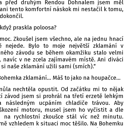
ě a před druhým Rendou Dohnalem jsem měl
 ani tento komfortní náskok mi nestačil k tomu,
dokončil.
 když praskla poloosa?
zmoc. Zkoušel jsem všechno, ale na jednu hnací
ě nejede. Bylo to moje největší zklamání v
raného závodu se během okamžiku stalo velmi
, navíc v ne zcela zajímavém místě. Ani diváci
 si naše zklamání užili sami (smích).“
Bohemka zklamání… Máš to jako na houpačce…
ůla nechtěla opustit. Od začátku mi to nějak
í závod jsem si prohrál na třetí erzetě lehkým
a následným ucpáním chladiče trávou. Aby
škození motoru, musel jsem ho vyčistit a dle
na rychlostní zkoušce stál víc než minutu.
mě vzhledem k situaci moc těšilo. Na Bohemku