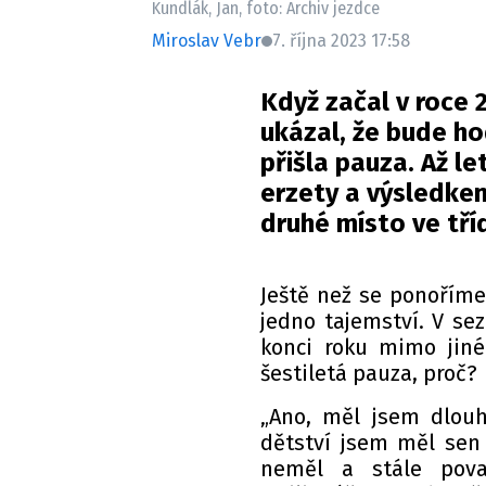
Kundlák, Jan, foto: Archiv jezdce
Miroslav Vebr
7. října 2023 17:58
Když začal v roce 
ukázal, že bude ho
přišla pauza. Až le
erzety a výsledkem
druhé místo ve tří
Ještě než se ponoříme 
jedno tajemství. V se
konci roku mimo jiné
šestiletá pauza, proč?
„Ano, měl jsem dlou
dětství jsem měl sen
neměl a stále pova