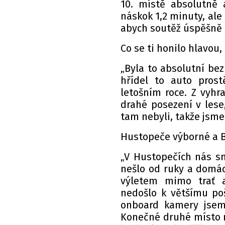
10. místě absolutn
náskok 1,2 minuty, ale
abych soutěž úspěšně 
Co se ti honilo hlavou,
„Byla to absolutní be
hřídel to auto prost
letošním roce. Z vyh
drahé posezení v lese
tam nebyli, takže jsme
Hustopeče výborné a 
„V Hustopečích nás sm
nešlo od ruky a domác
výletem mimo trať 
nedošlo k většímu po
onboard kamery jsem 
Konečné druhé místo 