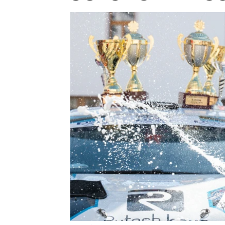
Etický kodex
Kontakt
V
Provozovatelem serveru 