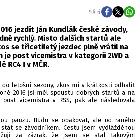
Sdílej:
2016 jezdit Ján Kundlák české závody,
dně rychlý. Místo dalších startů ale
tos se třicetiletý jezdec plně vrátil na
 je post vicemistra v kategorii 2WD a
dě RC4 I v MČR.
do letošní sezony, zkus mi v krátkosti odhalit
zoně 2016 jsi měl spoustu dobrých startů a na
 post vicemistra v RSS, pak ale následovala
hou pauzu. Budu se opakovat, ale od raného
 stát se závodníkem. Cestu jsem vydlážděnou
žuji za zázrak, že jsem se stal takovým