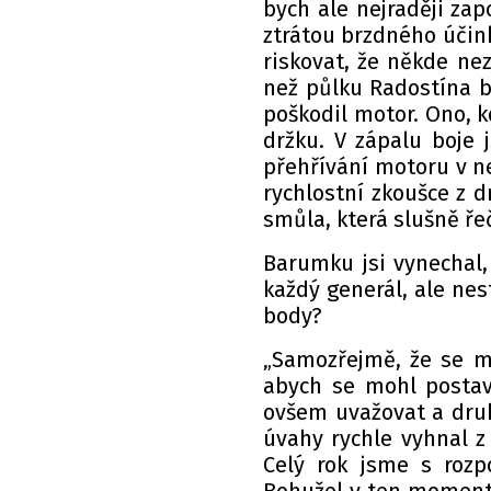
bych ale nejraději za
ztrátou brzdného účin
riskovat, že někde ne
než půlku Radostína b
poškodil motor. Ono, k
držku. V zápalu boje 
přehřívání motoru v n
rychlostní zkoušce z d
smůla, která slušně ře
Barumku jsi vynechal,
každý generál, ale nes
body?
„Samozřejmě, že se mi
abych se mohl postavi
ovšem uvažovat a druh
úvahy rychle vyhnal z
Celý rok jsme s roz