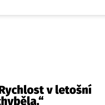
Auta
Elektro
Rally
Motorsport
Testy aut
Novinky ze světa EV
Ostatní
Pit Lane
Novinky
Testy elektromobilů
Tiskovky
Češi v akci
Eko
Trh s elektromobily
Rozhovory
FIA CEZ & Poháry
Spy
Dakar
Mezinárodní scéna
Historie
Z domova
Zajímavosti
Ze světa
Technika
Ekonomika
Rychlost v letošní
Český trh
hyběla.“
Tuning
Profi