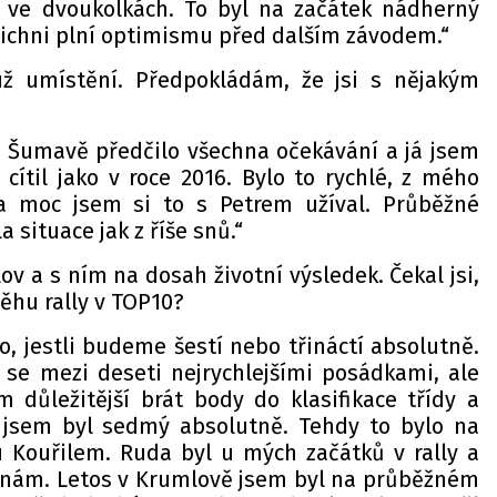
 ve dvoukolkách. To byl na začátek nádherný
šichni plní optimismu před dalším závodem.“
ž umístění. Předpokládám, že jsi s nějakým
a Šumavě předčilo všechna očekávání a já jsem
cítil jako v roce 2016. Bylo to rychlé, z mého
a moc jsem si to s Petrem užíval. Průběžné
 situace jak z říše snů.“
ov a s ním na dosah životní výsledek. Čekal jsi,
ěhu rally v TOP10?
, jestli budeme šestí nebo třináctí absolutně.
 se mezi deseti nejrychlejšími posádkami, ale
důležitější brát body do klasifikace třídy a
 jsem byl sedmý absolutně. Tehdy to bylo na
 Kouřilem. Ruda byl u mých začátků v rally a
ínám. Letos v Krumlově jsem byl na průběžném