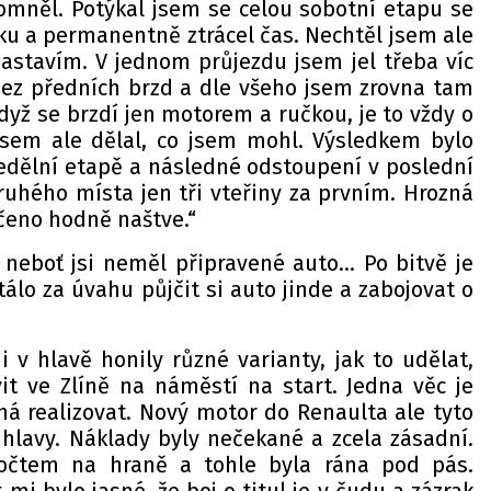
pomněl. Potýkal jsem se celou sobotní etapu se
ku a permanentně ztrácel čas. Nechtěl jsem ale
zastavím. V jednom průjezdu jsem jel třeba víc
ez předních brzd a dle všeho jsem zrovna tam
dyž se brzdí jen motorem a ručkou, je to vždy o
jsem ale dělal, co jsem mohl. Výsledkem bylo
edělní etapě a následné odstoupení v poslední
ruhého místa jen tři vteřiny za prvním. Hrozná
čeno hodně naštve.“
 neboť jsi neměl připravené auto… Po bitvě je
tálo za úvahu půjčit si auto jinde a zabojovat o
 v hlavě honily různé varianty, jak to udělat,
t ve Zlíně na náměstí na start. Jedna věc je
á realizovat. Nový motor do Renaulta ale tyto
 hlavy. Náklady byly nečekané a zcela zásadní.
počtem na hraně a tohle byla rána pod pás.