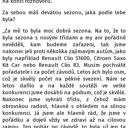
na konci rozhovoru.
PIT LANE
ČEŠI V AKCI
Za sebou máš devátou sezonu, jaká podle tebe
FIA CEZ & POHÁRY
byla?
MEZINÁRODNÍ SCÉNA
„Za mě to byla moc dobrá sezona. Na to, že to
byla sezona s novými třídami a my ani pořádně
SLEDUJTE NÁS NA
|
nevěděli, kam budeme zařazeni, tak jsme
nakonec jeli proti několika zajímavým autům, jako
byly například Renault Clio S1600, Citroen Saxo
Máte příběh, fotku nebo video?
Kit Car nebo Renault Clio R3. Musím pochválit
Pošlete e-mail na autoroad.cz
pořadatele i za počet závodů. Letos jich bylo osm,
což je skvělý počet na pěkné svezení. Nám se
letos dařilo a na každé soutěži ve velké
ETICKÝ KODEX
konkurenci jsme dosáhli na pódium, což je skvělé.
KONTAKT
Nakonec jsme vyhráli třídu, z čehož mám
obrovskou radost, hlavně s ohledem na silnou
VYDAVATEL
konkurenci. Já jsem ale hlavně rád, že jsme v
INZERCE
pořádku a dojeli vždy ve zdraví až na cílovou
OSOBNÍ ÚDAJE / COOKIES
rampu. Ten pohár po závodě, to byla už jen ta