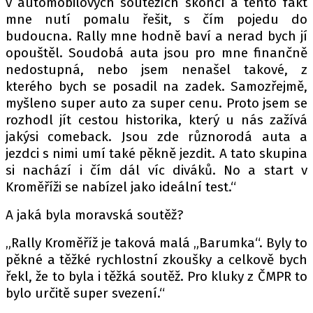
v automobilových soutěžích skončí a tento fakt
mne nutí pomalu řešit, s čím pojedu do
budoucna. Rally mne hodně baví a nerad bych jí
opouštěl. Soudobá auta jsou pro mne finančně
nedostupná, nebo jsem nenašel takové, z
kterého bych se posadil na zadek. Samozřejmě,
myšleno super auto za super cenu. Proto jsem se
rozhodl jít cestou historika, který u nás zažívá
jakýsi comeback. Jsou zde různorodá auta a
jezdci s nimi umí také pěkně jezdit. A tato skupina
si nachází i čím dál víc diváků. No a start v
Kroměříži se nabízel jako ideální test.“
A jaká byla moravská soutěž?
„Rally Kroměříž je taková malá „Barumka“. Byly to
pěkné a těžké rychlostní zkoušky a celkově bych
řekl, že to byla i těžká soutěž. Pro kluky z ČMPR to
bylo určitě super svezení.“