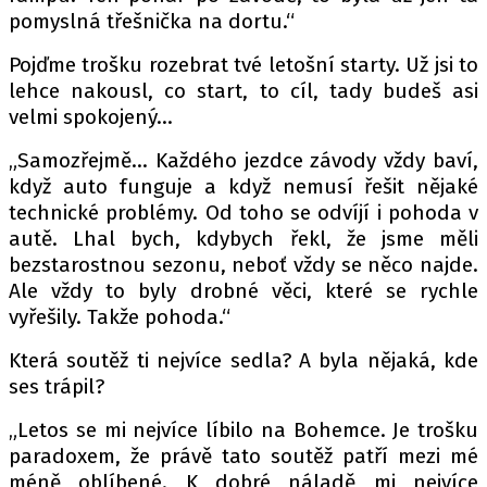
pomyslná třešnička na dortu.“
Pojďme trošku rozebrat tvé letošní starty. Už jsi to
Provozovatelem serveru autoroad.cz je
lehce nakousl, co start, to cíl, tady budeš asi
INCORP MEDIA GROUP s.r.o., IČ: 118 23 054
velmi spokojený…
„Samozřejmě… Každého jezdce závody vždy baví,
když auto funguje a když nemusí řešit nějaké
technické problémy. Od toho se odvíjí i pohoda v
autě. Lhal bych, kdybych řekl, že jsme měli
bezstarostnou sezonu, neboť vždy se něco najde.
Ale vždy to byly drobné věci, které se rychle
vyřešily. Takže pohoda.“
Která soutěž ti nejvíce sedla? A byla nějaká, kde
ses trápil?
„Letos se mi nejvíce líbilo na Bohemce. Je trošku
paradoxem, že právě tato soutěž patří mezi mé
méně oblíbené. K dobré náladě mi nejvíce