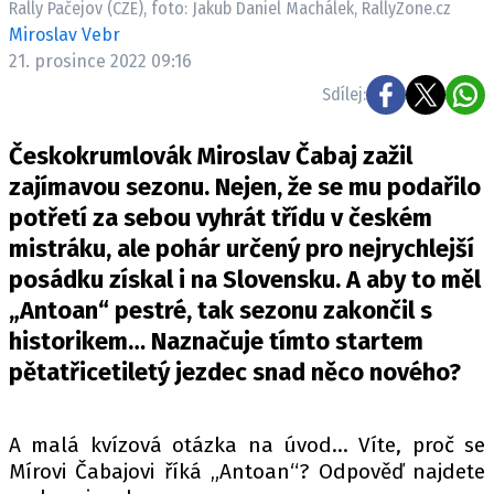
Rally Pačejov (CZE), foto: Jakub Daniel Machálek, RallyZone.cz
ELEKTRO
Miroslav Vebr
21. prosince 2022 09:16
NOVINKY ZE SVĚTA EV
Sdílej:
TESTY ELEKTROMOBILŮ
TRH S ELEKTROMOBILY
Českokrumlovák Miroslav Čabaj zažil
RALLY
zajímavou sezonu. Nejen, že se mu podařilo
potřetí za sebou vyhrát třídu v českém
OSTATNÍ
mistráku, ale pohár určený pro nejrychlejší
TISKOVKY
posádku získal i na Slovensku. A aby to měl
ROZHOVORY
„Antoan“ pestré, tak sezonu zakončil s
DAKAR
historikem… Naznačuje tímto startem
Z DOMOVA
pětatřicetiletý jezdec snad něco nového?
ZE SVĚTA
MOTORSPORT
A malá kvízová otázka na úvod… Víte, proč se
Mírovi Čabajovi říká „Antoan“? Odpověď najdete