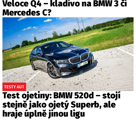
Veloce Q4 – kladivo na BMW 3 či
Mercedes C?
TESTY AUT
Test ojetiny: BMW 520d – stojí
stejně jako ojetý Superb, ale
hraje úplně jinou ligu