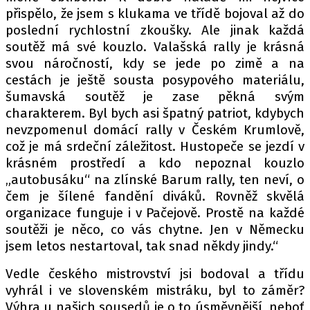
přispělo, že jsem s klukama ve třídě bojoval až do
poslední rychlostní zkoušky. Ale jinak každá
soutěž má své kouzlo. Valašská rally je krásná
svou náročností, kdy se jede po zimě a na
cestách je ještě sousta posypového materiálu,
šumavská soutěž je zase pěkná svým
charakterem. Byl bych asi špatný patriot, kdybych
nevzpomenul domácí rally v Českém Krumlově,
což je má srdeční záležitost. Hustopeče se jezdí v
krásném prostředí a kdo nepoznal kouzlo
„autobusáku“ na zlínské Barum rally, ten neví, o
čem je šílené fandění diváků. Rovněž skvělá
organizace funguje i v Pačejově. Prostě na každé
soutěži je něco, co vás chytne. Jen v Německu
jsem letos nestartoval, tak snad někdy jindy.“
Vedle českého mistrovství jsi bodoval a třídu
vyhrál i ve slovenském mistráku, byl to záměr?
Výhra u našich sousedů je o to úsměvnější, neboť