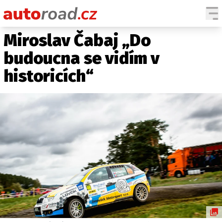
Miroslav Čabaj „Do
AUTA
budoucna se vidím v
TESTY AUT
historicích“
NOVINKY
EKO
SPY
HISTORIE
ZAJÍMAVOSTI
TECHNIKA
EKONOMIKA
ČESKÝ TRH
TUNING
PROFI