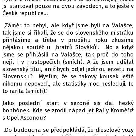
jsi startoval pouze na dvou závodech, a to ještě v
České republice…
„Záměr to nebyl, ale když jsme byli na Valašce,
tak jsme si říkali, že se do slovenského mistráku
přihlásíme a třeba v průběhu roku zkusíme
nějakou soutěž u „bratrů Slováků“. No a když
jsme se přihlásili na Valašce, tak proč do toho
nejít i v Hustopečích (smích). A že jsem udělal
slovenský titul, aniž bych odjel jedinou erzetu na
Slovensku? Myslím, že se takový kousek ještě
nikomu nepovedl, ale statistiky moc nesleduji. Je
to rarita (smích).“
Jako poslední start v sezoně sis dal hezký
bonbónek. Kde se zrodil nápad jet Rally Kroměříž
s Opel Asconou?
„Do budoucna se předpokládá, že dieselové vozy