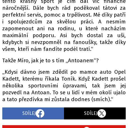
tento krásný sport je čím dál víc finančně
náročnější. Dále bych rád poděkoval tátovi za
perfektní servis, pomoc a trpělivost. Mé díky patří
i spolujezdcům za skvělou práci. A nesmím
zapomenout ani na rodinu, u které nacházím
maximální podporu. Asi bych dostal za uši,
kdybych si nevzpomněl na fanoušky, takže díky
všem, kteří nám fandíte podél tratí.“
Takže Míro, jak je to s tím „Antoanem“?
„Kdysi dávno jsem zdědil po mamce auto Opel
Kadett, kterému říkala Toník. Když Kadett prošel
několika sportovními úpravami, tak jsem jej
pozvedl na Antoan. To se u lidí v mém okolí ujalo
a tato přezdívka mi zůstala dodnes (smích).“
SDÍLEJ
SDÍLEJ