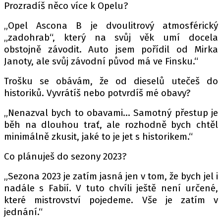
Prozradíš něco více k Opelu?
„Opel Ascona B je dvoulitrový atmosférický
„zadohrab“, který na svůj věk umí docela
obstojně závodit. Auto jsem pořídil od Mirka
Janoty, ale svůj závodní původ má ve Finsku.“
Trošku se obávám, že od dieselů utečeš do
historiků. Vyvrátíš nebo potvrdíš mé obavy?
„Nenazval bych to obavami… Samotný přestup je
běh na dlouhou trať, ale rozhodně bych chtěl
minimálně zkusit, jaké to je jet s historikem.“
Co plánuješ do sezony 2023?
„Sezona 2023 je zatím jasná jen v tom, že bych jel i
nadále s Fabií. V tuto chvíli ještě není určené,
které mistrovství pojedeme. Vše je zatím v
jednání.“