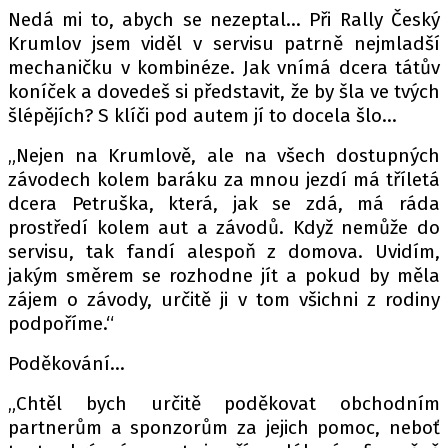
Nedá mi to, abych se nezeptal… Při Rally Český
Krumlov jsem viděl v servisu patrně nejmladší
mechaničku v kombinéze. Jak vnímá dcera tátův
koníček a dovedeš si představit, že by šla ve tvých
šlépějích? S klíči pod autem jí to docela šlo…
„Nejen na Krumlově, ale na všech dostupných
závodech kolem baráku za mnou jezdí má tříletá
dcera Petruška, která, jak se zdá, má ráda
prostředí kolem aut a závodů. Když nemůže do
servisu, tak fandí alespoň z domova. Uvidím,
jakým směrem se rozhodne jít a pokud by měla
zájem o závody, určitě ji v tom všichni z rodiny
podpoříme.“
Poděkování…
„Chtěl bych určitě poděkovat obchodním
partnerům a sponzorům za jejich pomoc, neboť