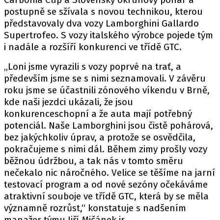
PIT LANE
postupně se sžívala s novou technikou, kterou
ČEŠI V AKCI
představovaly dva vozy Lamborghini Gallardo
FIA CEZ & POHÁRY
Supertrofeo. S vozy italského výrobce pojede tým
MEZINÁRODNÍ SCÉNA
i nadále a rozšíří konkurenci ve třídě GTC.
„Loni jsme vyrazili s vozy poprvé na trať, a
SLEDUJTE NÁS NA
|
především jsme se s nimi seznamovali. V závěru
roku jsme se účastnili zónového víkendu v Brně,
kde naši jezdci ukázali, že jsou
Máte příběh, fotku nebo video?
konkurenceschopní a že auta mají potřebný
Pošlete e-mail na autoroad.cz
potenciál. Naše Lamborghini jsou čistě pohárová,
bez jakýchkoliv úprav, a protože se osvědčila,
pokračujeme s nimi dál. Během zimy prošly vozy
ETICKÝ KODEX
běžnou údržbou, a tak nás v tomto směru
KONTAKT
nečekalo nic náročného. Velice se těšíme na jarní
testovací program a od nové sezóny očekáváme
VYDAVATEL
atraktivní souboje ve třídě GTC, která by se měla
INZERCE
významně rozrůst,“ konstatuje s nadšením
OSOBNÍ ÚDAJE / COOKIES
manažer týmu Jiří Mičánek jr.