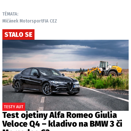
TÉMATA:
Mičánek Motorsport
FIA CEZ
STALO SE
TESTY AUT
Test ojetiny Alfa Romeo Giulia
Veloce Q4 – kladivo na BMW 3 či