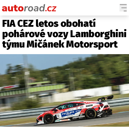
FIA CEZ letos obohatí
AUTA
pohárové vozy Lamborghini
TESTY AUT
týmu Mičánek Motorsport
NOVINKY
EKO
SPY
HISTORIE
ZAJÍMAVOSTI
TECHNIKA
EKONOMIKA
ČESKÝ TRH
TUNING
PROFI