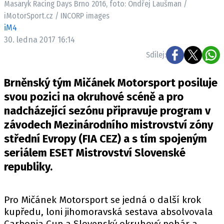
Masaryk Racing Days Brno 2016, foto: Ondřej Laušman /
ELEKTRO
iMotorSport.cz / INCORP images
iM4
NOVINKY ZE SVĚTA EV
30. ledna 2017 16:14
TESTY ELEKTROMOBILŮ
Sdílej:
TRH S ELEKTROMOBILY
RALLY
Brněnský tým Mičánek Motorsport posiluje
svou pozici na okruhové scéně a pro
OSTATNÍ
nadcházející sezónu připravuje program v
TISKOVKY
závodech Mezinárodního mistrovství zóny
ROZHOVORY
střední Evropy (FIA CEZ) a s tím spojeným
DAKAR
seriálem ESET Mistrovství Slovenské
republiky.
Z DOMOVA
ZE SVĚTA
Pro Mičánek Motorsport se jedná o další krok
MOTORSPORT
kupředu, loni jihomoravská sestava absolvovala
Carbonia Cup a Slovenský okruhový pohár a