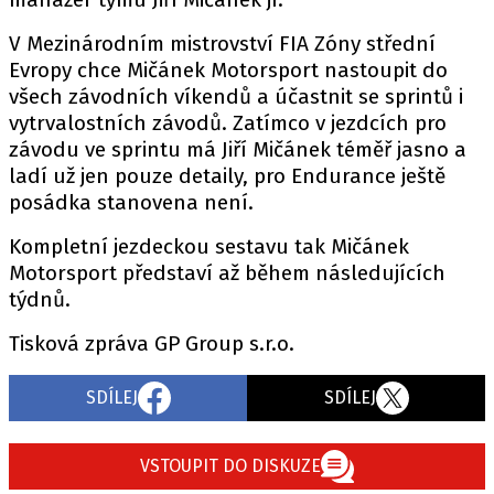
V Mezinárodním mistrovství FIA Zóny střední
Evropy chce Mičánek Motorsport nastoupit do
Provozovatelem serveru autoroad.cz je
všech závodních víkendů a účastnit se sprintů i
INCORP MEDIA GROUP s.r.o., IČ: 118 23 054
vytrvalostních závodů. Zatímco v jezdcích pro
závodu ve sprintu má Jiří Mičánek téměř jasno a
ladí už jen pouze detaily, pro Endurance ještě
posádka stanovena není.
Kompletní jezdeckou sestavu tak Mičánek
Motorsport představí až během následujících
týdnů.
Tisková zpráva GP Group s.r.o.
SDÍLEJ
SDÍLEJ
VSTOUPIT DO DISKUZE