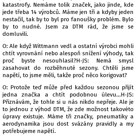
katastrofy. Nemáme tolik značek, jako jinde, kde
jede třeba 14 výrobců. Máme jen tři a kdyby jeden
nestačil, tak by to byl pro fanoušky problém. Bylo
by to nudné. Jsem za DTM rád, že jsme se
domluvili.
O: Ale když Wittmann vedl a ostatní výrobci mohli
chtít vyrovnání nebo alespoň snížení výhody, tak
proč byste nesouhlasil?H-JS: Nemá smysl
zasahovat do rozběhnuté sezony. Chtěli jsme
napětí, to jsme měli, takže proč něco korigovat?
O: Protože teď může před každou sezonou přijít
jedna značka a chtít podobnou úlevu...H-JS:
Přiznávám, že tohle si u nás nikdo nepřeje. Ale je
to jednou z výhod DTM, že zde možnost takovéto
úpravy existuje. Máme tři značky, pneumatiky a
aerodynamika jsou dost svázány pravidly a my
potřebujeme napětí.