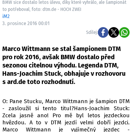
BMW sice dostalo letos úlevu, díky které vyhrálo, ale šampionát
ELEKTRO
to potřeboval, foto: dtm.de - HOCH ZWEI
iM2
NOVINKY ZE SVĚTA EV
3. prosince 2016 00:01
TESTY ELEKTROMOBILŮ
Sdílej:
TRH S ELEKTROMOBILY
RALLY
Marco Wittmann se stal šampionem DTM
pro rok 2016, avšak BMW dostalo před
OSTATNÍ
sezonou citelnou výhodu. Legenda DTM,
TISKOVKY
Hans-Joachim Stuck, obhajuje v rozhovoru
ROZHOVORY
s ard.de toto rozhodnutí.
DAKAR
Z DOMOVA
O: Pane Stucku, Marco Wittmann je šampion DTM
ZE SVĚTA
- zasloužil si tento titul?Hans-Joachim Stuck:
Zcela jasně ano! Pro mě byl letos jezdeckou
MOTORSPORT
hvězdou. A to v DTM jezdí velmi dobří jezdci.
Marco Wittmann je vyjímečný jezdec -