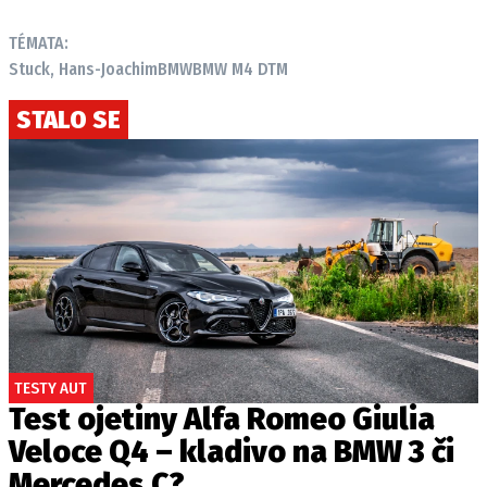
TÉMATA:
Stuck, Hans-Joachim
BMW
BMW M4 DTM
STALO SE
TESTY AUT
Test ojetiny Alfa Romeo Giulia
Veloce Q4 – kladivo na BMW 3 či
Mercedes C?