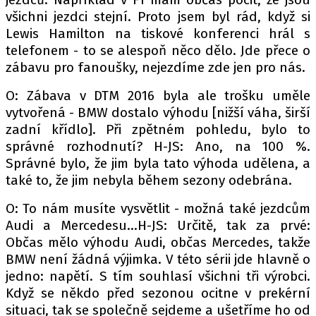
všichni jezdci stejní. Proto jsem byl rád, když si
Lewis Hamilton na tiskové konferenci hrál s
telefonem - to se alespoň něco dělo. Jde přece o
Provozovatelem serveru autoroad.cz je
zábavu pro fanoušky, nejezdíme zde jen pro nás.
INCORP MEDIA GROUP s.r.o., IČ: 118 23 054
O: Zábava v DTM 2016 byla ale trošku uměle
vytvořená - BMW dostalo výhodu [nižší váha, širší
zadní křídlo]. Při zpětném pohledu, bylo to
správné rozhodnutí? H-JS: Ano, na 100 %.
Správné bylo, že jim byla tato výhoda udělena, a
také to, že jim nebyla během sezony odebrána.
O: To nám musíte vysvětlit - možná také jezdcům
Audi a Mercedesu...H-JS: Určitě, tak za prvé:
Občas mělo výhodu Audi, občas Mercedes, takže
BMW není žádná výjimka. V této sérii jde hlavně o
jedno: napětí. S tím souhlasí všichni tři výrobci.
Když se někdo před sezonou ocitne v prekérní
situaci, tak se společně sejdeme a ušetříme ho od