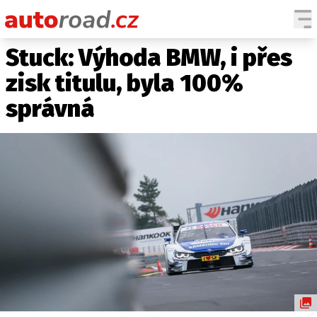
Stuck: Výhoda BMW, i přes
AUTA
zisk titulu, byla 100%
TESTY AUT
správná
NOVINKY
EKO
SPY
HISTORIE
ZAJÍMAVOSTI
TECHNIKA
EKONOMIKA
ČESKÝ TRH
TUNING
PROFI