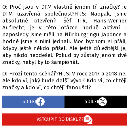
O: Proč jsou v DTM vlastně jenom tři značky? Je
DTM uzavřená společnost?H-JS: Naopak, jsme
absolutně otevření! Šéf ITR, Hans-Werner
Aufrecht, je v této otázce hodně aktivní -
naposledy jsme měli na Nürburgringu Japonce a
hodně jsme s nimi jednali. Moc bychom si přáli,
kdyby ještě někdo přišel. Ale ještě důležitější je,
aby nikdo neodešel. Pokud by zůstaly jenom dvě
značky, nebyl by to šampionát.
O: Hrozí tento scénář?H-JS: V roce 2017 a 2018 ne.
Ale kdo ví, jaký bude další vývoj? Kdo ví, co chtějí
značky a kdo ví, co chtějí fanoušci?
SDÍLEJ
SDÍLEJ
VSTOUPIT DO DISKUZE