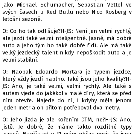
PIT LANE
jako Michael Schumacher, Sebastian Vettel ve
ČEŠI V AKCI
svých časech u Red Bullu nebo Nico Rosberg v
letošní sezoně.
FIA CEZ & POHÁRY
MEZINÁRODNÍ SCÉNA
O: Co ho tak odlišuje?H-JS: Není jen velmi rychlý,
ale jezdí také velmi inteligentně. Jasně, má dobré
auto a jeho tým ho také dobře řídí. Ale má také
SLEDUJTE NÁS NA
|
velký jezdecký talent nikdy nepoškodit auto a je
velmi stabilní.
Máte příběh, fotku nebo video?
O: Naopak Edoardo Mortara je typem jezdce,
Pošlete e-mail na autoroad.cz
který vždy jezdí naplno. Jaké jsou jeho kvality?H-
JS: Ano, je také velmi, velmi rychlý. Ale také s
autem vjede do jakékoliv malé díry, která se před
ETICKÝ KODEX
ním otevře. Najede do ní, i kdyby měla jenom
KONTAKT
jeden metr a on přitom potřeboval dva metry.
VYDAVATEL
O: Jeho jízda je ale kořením DTM, ne?H-JS: Ano,
INZERCE
jistě. Je dobré, že máme takto rozdílné typy
OSOBNÍ ÚDAJE / COOKIES
jezdců. Například v F1 mám občas pocit, že jsou