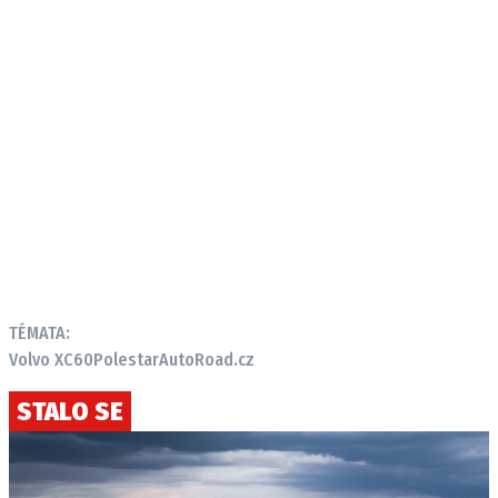
TÉMATA:
Volvo XC60
Polestar
AutoRoad.cz
STALO SE