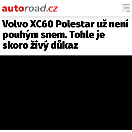
Volvo XC60 Polestar už není
AUTA
pouhým snem. Tohle je
TESTY AUT
skoro živý důkaz
NOVINKY
EKO
SPY
HISTORIE
ZAJÍMAVOSTI
TECHNIKA
EKONOMIKA
ČESKÝ TRH
TUNING
PROFI