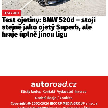
TESTY AUT
Test ojetiny: BMW 520d – stojí
stejně jako ojetý Superb, ale
hraje úplně jinou ligu
Etický kodex
Kontakt
Vydavatel
Inzerce
Osobní údaje / Cookies
Copyright @ 2002-2026 INCORP MEDIA GROUP s.r.o., a