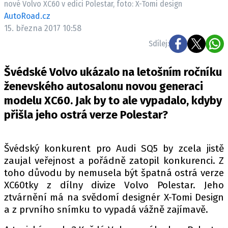
nové Volvo XC60 v edici Polestar, foto: X-Tomi design
ELEKTRO
AutoRoad.cz
15. března 2017 10:58
NOVINKY ZE SVĚTA EV
Sdílej:
TESTY ELEKTROMOBILŮ
TRH S ELEKTROMOBILY
Švédské Volvo ukázalo na letošním ročníku
RALLY
ženevského autosalonu novou generaci
modelu XC60. Jak by to ale vypadalo, kdyby
OSTATNÍ
přišla jeho ostrá verze Polestar?
TISKOVKY
ROZHOVORY
Švédský konkurent pro Audi SQ5 by zcela jistě
DAKAR
zaujal veřejnost a pořádně zatopil konkurenci. Z
Z DOMOVA
toho důvodu by nemusela být špatná ostrá verze
ZE SVĚTA
XC60tky z dílny divize Volvo Polestar. Jeho
ztvárnění má na svědomí designér X-Tomi Design
MOTORSPORT
a z prvního snímku to vypadá vážně zajímavě.