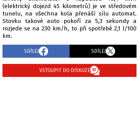
(elektrický dojezd 45 kilometrů) je ve středovém
tunelu, na všechna kola přenáší sílu automat.
Stovku takové auto pokoří za 5,3 sekundy a
Provozovatelem serveru autoroad.cz je
rozjede se na 230 km/h, to při spotřebě 2,1 l/100
INCORP MEDIA GROUP s.r.o., IČ: 118 23 054
km.
SDÍLEJ
SDÍLEJ
VSTOUPIT DO DISKUZE