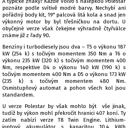
A typické znaky? Každé Volvo s nálepkou Polestar
PIT LANE
poznáte podle svítivě modré barvy. Nechybí ani
ČEŠI V AKCI
pořádný body kit, 19" palcová litá kola a snad jen
FIA CEZ & POHÁRY
výkonný motor by byl třešničkou na dortu. U
MEZINÁRODNÍ SCÉNA
obyčejné verze však čekejme výhradně čtyřválce
známe již z řady 90.
SLEDUJTE NÁS NA
|
Benzíny i turbodiesely jsou dva – T5 o výkonu 187
kW (254 k) s točivým momentem 350 Nm a T6 o
výkonu 235 kW (320 k) s točivým momentem 400
Máte příběh, fotku nebo video?
Nm, respektive D4 o výkonu 140 kW (190 k) s
Pošlete e-mail na autoroad.cz
točivým momentem 400 Nm a D5 o výkonu 173 kW
(235 k) s točivým momentem 480 Nm.
Osmistupňový automat a pohon všech kol jsou
ETICKÝ KODEX
standardem.
KONTAKT
U verze Polestar by však mohlo být vše jinak,
VYDAVATEL
tudíž by výkon mohl překročit hranici 407 koní. Ty
INZERCE
zatím nabízí verze T8 Twin Engine. Lithium-
OSOBNÍ ÚDAJE / COOKIES
iontový akumulátor s kapacitou 10,4 kWh