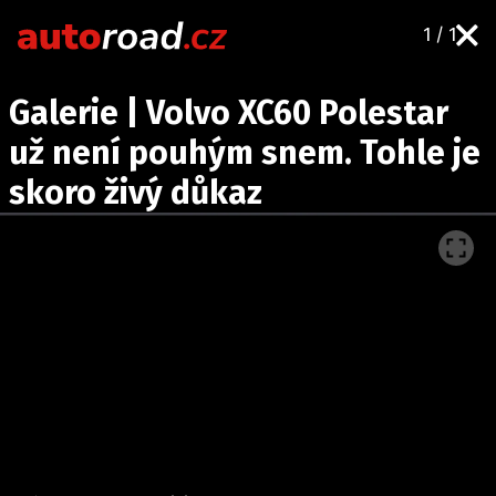
1 / 1
AUTA
Galerie | Volvo XC60 Polestar
TESTY AUT
už není pouhým snem. Tohle je
NOVINKY
skoro živý důkaz
EKO
SPY
HISTORIE
ZAJÍMAVOSTI
TECHNIKA
EKONOMIKA
ČESKÝ TRH
TUNING
PROFI