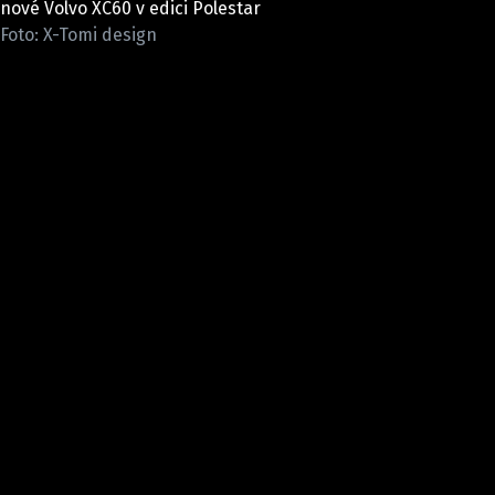
nové Volvo XC60 v edici Polestar
ELEKTRO
Foto: X-Tomi design
NOVINKY ZE SVĚTA EV
TESTY ELEKTROMOBILŮ
TRH S ELEKTROMOBILY
RALLY
OSTATNÍ
TISKOVKY
ROZHOVORY
DAKAR
Z DOMOVA
ZE SVĚTA
MOTORSPORT