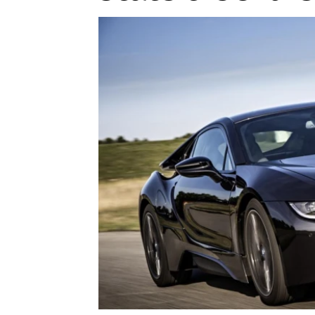
Etický kodex
Kontakt
V
Provozovatelem serveru 