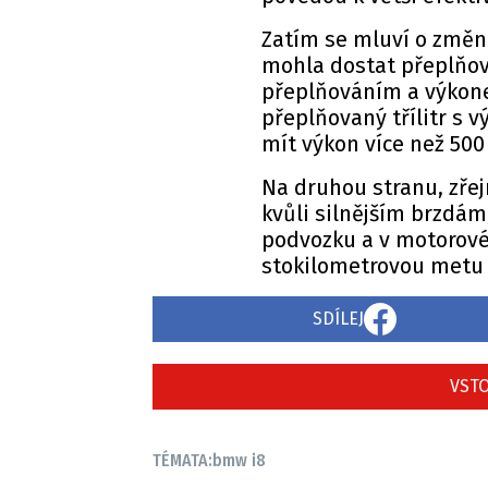
Zatím se mluví o změná
mohla dostat přeplňova
přeplňováním a výkonem
přeplňovaný třílitr s 
mít výkon více než 500
Na druhou stranu, zře
kvůli silnějším brzdá
podvozku a v motorovém
stokilometrovou metu o
SDÍLEJ
VSTO
TÉMATA:
bmw i8