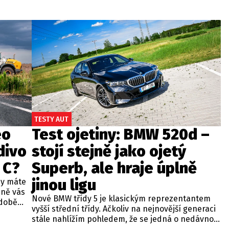
TESTY AUT
eo
Test ojetiny: BMW 520d –
divo
stojí stejně jako ojetý
 C?
Superb, ale hraje úplně
jinou ligu
dy máte
bně vás
Nové BMW třídy 5 je klasickým reprezentantem
odobě
vyšší střední třídy. Ačkoliv na nejnovější generaci
 A4.
stále nahlížím pohledem, že se jedná o nedávno
 dobré