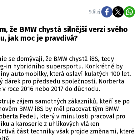
Sdílej:
m, že BMW chystá silnější verzi svého
u, jak moc je pravdivá?
nie se domývají, že BMW chystá i8S, tedy
lug-in hybridního supersportu. Konkrétně by
iny automobilky, která oslaví kulatých 100 let.
lý dárek pro předsedu společnosti, Norberta
e v roce 2016 nebo 2017 do důchodu.
truje zájem samotných zákazníků, kteří se po
 Na novém BMW i8S by měl pracovat tým BMW
berta Fedeli, který v minulosti pracoval pro
níku a karoserie z uhlíkových vláken
rtivá část techniky však projde změnami, které
itě.