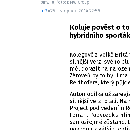
bmw i8, foto: BMW Group
ar2
25. listopadu 2014 22:56
Koluje pověst o to
hybridního sporťák
Kolegové z Velké Britá
silnější verzi svého p
měl dorazit na narozen
Zároveň by to byl i ma
Reithofera, který půjd
Automobilka už zaregis
silnější verzi ptali.
Project pod vedením Ro
Ferrari. Podvozek z hli
samozřejmě zůstane. D
povedou k větší efektiv