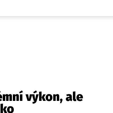
Auta
Elektro
Rally
Motorsport
Testy aut
Novinky ze světa EV
Ostatní
Pit Lane
Novinky
Testy elektromobilů
Tiskovky
Češi v akci
Eko
Trh s elektromobily
Rozhovory
FIA CEZ & Poháry
Spy
Dakar
Mezinárodní scéna
Historie
Z domova
Zajímavosti
Ze světa
Technika
Ekonomika
mní výkon, ale
Český trh
eko
Tuning
Profi