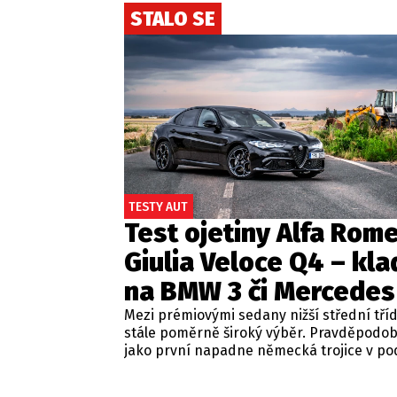
STALO SE
TESTY AUT
Test ojetiny Alfa Rom
Giulia Veloce Q4 – kla
na BMW 3 či Mercedes
Mezi prémiovými sedany nižší střední tří
stále poměrně široký výběr. Pravděpodo
jako první napadne německá trojice v p
BMW řady 3, Mercedes-Benz třídy C a Audi
Jsou to skvělá auta, která nabídnou velmi