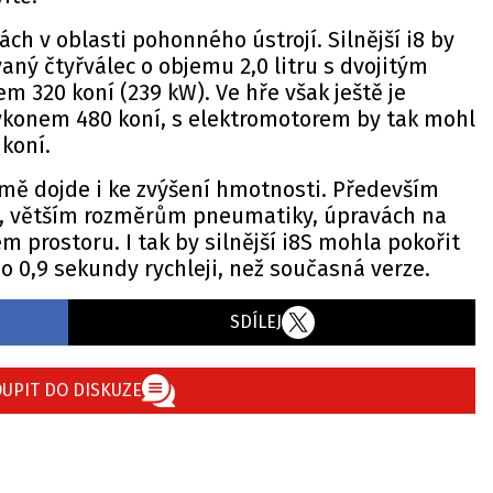
ch v oblasti pohonného ústrojí. Silnější i8 by
ný čtyřválec o objemu 2,0 litru s dvojitým
 320 koní (239 kW). Ve hře však ještě je
výkonem 480 koní, s elektromotorem by tak mohl
 koní.
jmě dojde i ke zvýšení hmotnosti. Především
m, větším rozměrům pneumatiky, úpravách na
 prostoru. I tak by silnější i8S mohla pokořit
 0,9 sekundy rychleji, než současná verze.
SDÍLEJ
UPIT DO DISKUZE