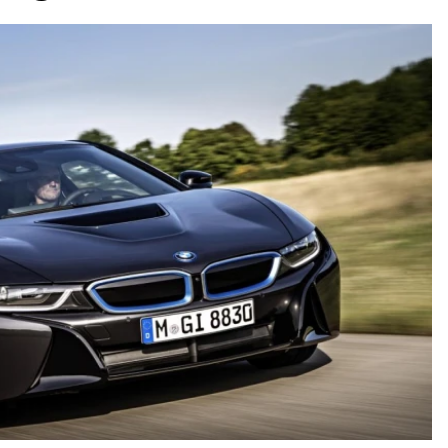
ydavatel
Inzerce
Osobní údaje / Cookies
autoroad.cz je INCORP MEDIA GROUP s.r.o., IČ: 118 23 054