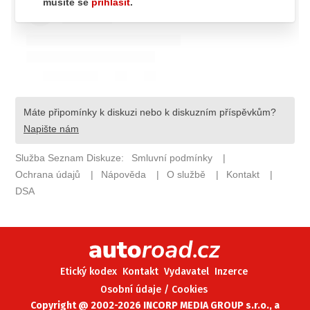
ELEKTRO
NOVINKY ZE SVĚTA EV
TESTY ELEKTROMOBILŮ
TRH S ELEKTROMOBILY
RALLY
OSTATNÍ
TISKOVKY
ROZHOVORY
DAKAR
Z DOMOVA
ZE SVĚTA
Etický kodex
Kontakt
Vydavatel
Inzerce
MOTORSPORT
Osobní údaje / Cookies
Copyright @ 2002-2026 INCORP MEDIA GROUP s.r.o., a