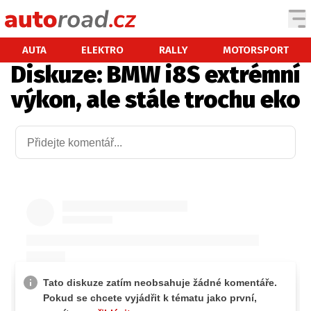
AUTA
AUTA
ELEKTRO
RALLY
MOTORSPORT
Diskuze: BMW i8S extrémní
TESTY AUT
výkon, ale stále trochu eko
NOVINKY
EKO
SPY
HISTORIE
ZAJÍMAVOSTI
TECHNIKA
EKONOMIKA
ČESKÝ TRH
TUNING
PROFI