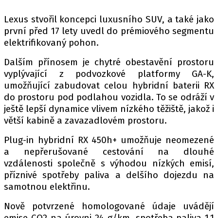
PIT LANE
ČEŠI V AKCI
Lexus stvořil koncepci luxusního SUV, a také jako
první před 17 lety uvedl do prémiového segmentu
FIA CEZ & POHÁRY
elektrifikovaný pohon.
MEZINÁRODNÍ SCÉNA
Dalším přínosem je chytré obestavění prostoru
vyplývající z podvozkové platformy GA-K,
SLEDUJTE NÁS NA
|
umožňující zabudovat celou hybridní baterii RX
do prostoru pod podlahou vozidla. To se odráží v
Máte příběh, fotku nebo video?
ještě lepší dynamice vlivem nízkého těžiště, jakož i
větší kabině a zavazadlovém prostoru.
Pošlete e-mail na autoroad.cz
Plug-in hybridní RX 450h+ umožňuje neomezené
a nepřerušované cestování na dlouhé
ETICKÝ KODEX
vzdálenosti společně s výhodou nízkých emisí,
KONTAKT
příznivé spotřeby paliva a delšího dojezdu na
VYDAVATEL
samotnou elektřinu.
INZERCE
Nově potvrzené homologované údaje uvádějí
OSOBNÍ ÚDAJE / COOKIES
emise CO2 na úrovni 24 g/km, spotřeba paliva 1,1