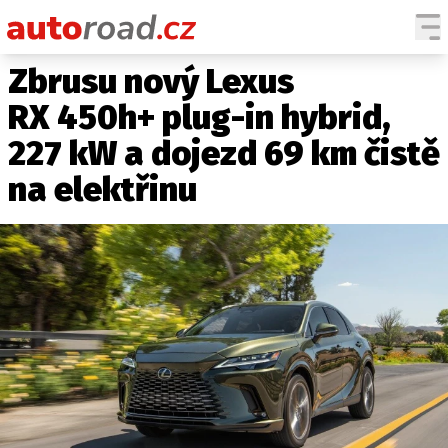
Zbrusu nový Lexus
AUTA
RX 450h+ plug-in hybrid,
TESTY AUT
227 kW a dojezd 69 km čistě
NOVINKY
na elektřinu
EKO
SPY
HISTORIE
ZAJÍMAVOSTI
TECHNIKA
EKONOMIKA
ČESKÝ TRH
TUNING
PROFI