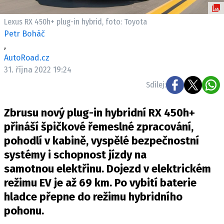
ELEKTRO
Lexus RX 450h+ plug-in hybrid, foto: Toyota
NOVINKY ZE SVĚTA EV
Petr Boháč
,
TESTY ELEKTROMOBILŮ
AutoRoad.cz
TRH S ELEKTROMOBILY
31. října 2022 19:24
RALLY
Sdílej:
OSTATNÍ
Zbrusu nový plug-in hybridní RX 450h+
TISKOVKY
přináší špičkové řemeslné zpracování,
ROZHOVORY
pohodlí v kabině, vyspělé bezpečnostní
DAKAR
systémy i schopnost jízdy na
Z DOMOVA
samotnou elektřinu. Dojezd v elektrickém
ZE SVĚTA
režimu EV je až 69 km. Po vybití baterie
hladce přepne do režimu hybridního
MOTORSPORT
pohonu.