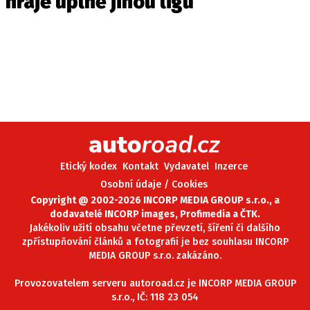
hraje úplně jinou ligu
Etický kodex
Kontakt
Vydavatel
Inzerce
Osobní údaje / Cookies
Copyright @ 2002-2026 INCORP MEDIA GROUP s.r.o., a
dodavatelé INCORP images, Profimedia a ČTK.
Jakékoliv užití obsahu včetne převzetí, šíření či dalšího
zpřístupňování článků a fotografií je bez souhlasu INCORP
MEDIA GROUP s.r.o. zakázáno.
Provozovatelem serveru autoroad.cz je INCORP MEDIA GROUP
s.r.o., IČ: 118 23 054