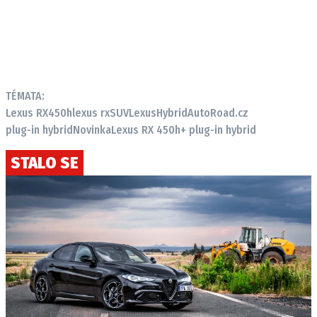
TÉMATA:
Lexus RX450h
lexus rx
SUV
Lexus
Hybrid
AutoRoad.cz
plug-in hybrid
Novinka
Lexus RX 450h+ plug-in hybrid
STALO SE