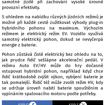
samotné jízdě při zachování vysoké úrovně
provozní efektivity.
S ohledem na nabídku různých jízdních režimů je
možné při každé cestě zužitkovat výhody plug-in
hybridního pohonu na maximum. Výchozím
režimem je elektrický režim EV. Vozidlo využívá
samotný elektrický pohon, dokud se nevyčerpá
energie z baterie.
Pohon zůstává čistě elektrický bez ohledu na to,
jak prudce řidič sešlápne akcelerační pedál. V
režimu Auto EV/HV může do hry dočasně
vstupovat hybridní pohon, například když chce
řidič krátkodobě zvýšit výkon, vybíjení baterie je
tak pomalejší. Řidič též může zvolit režim HV, kdy
se udržuje úroveň nabití baterie spouštěním a
vypínáním spalovacího motoru podle potřeby.