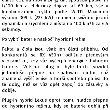
l/100 km a elektrický dojezd až 69 km, vše v
kombinovaném cyklu podle WLTP. Maximum
výkonu 309 k (227 kW) znamená svižnou jízdní
Provozovatelem serveru autoroad.cz je
dynamiku a zrychlení z místa na 100 km/h za 6,5
INCORP MEDIA GROUP s.r.o., IČ: 118 23 054
sekundy.
Po vybití baterie naskočí hybridní režim
Fakta a čísla jsou však jen částí příběhu. Od
konkurentů se RX 450h+ odlišuje především
v okamžiku, kdy vůz vyčerpá energii z hybridní
baterie. Většina plug-in hybridních vozidel
jednoduše přepne na spalovací motor, což
znamená vyšší emise a horší spotřebu paliva do
té doby, než se vůz opět zapojí do zásuvky a
dobije.
Plug-in hybrid Lexus oproti tomu hladce přepne
do hybridního režimu, kdy se baterie dobíjí při