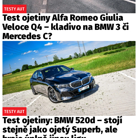
TESTY AUT
Test ojetiny Alfa Romeo Giulia
Veloce Q4 – kladivo na BMW 3 či
Mercedes C?
TESTY AUT
Test ojetiny: BMW 520d – stojí
stejně jako ojetý Superb, ale