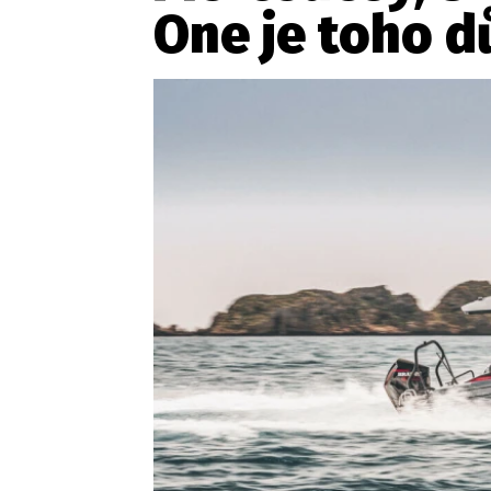
One je toho 
Etický kodex
Kontakt
V
Provozovatelem serveru 