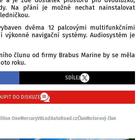
e a je zde dostatek prostoru pro dvoulůžko,
dy. Na přání je možné nechat nainstalovat
ledničkou.
vybaven dvěma 12 palcovými multifunkčními
ují výkonné navigační systémy. Audiosystém je
ního člunu od firmy Brabus Marine by se měla
oto roku.
SDÍLEJ
UPIT DO DISKUZE
ition One
Mercury
V8
Loď
AutoRoad.cz
Člun
Motorový člun