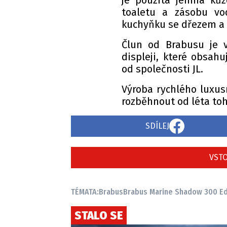
je použita jemná kůž
toaletu a zásobu vo
kuchyňku se dřezem a 
Člun od Brabusu je 
displeji, které obsah
od společnosti JL.
Výroba rychlého luxus
rozběhnout od léta toh
SDÍLEJ
VSTO
TÉMATA:
Brabus
Brabus Marine Shadow 300 Ed
STALO SE