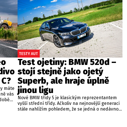
TESTY AUT
eo
Test ojetiny: BMW 520d –
divo
stojí stejně jako ojetý
 C?
Superb, ale hraje úplně
jinou ligu
dy máte
bně vás
Nové BMW třídy 5 je klasickým reprezentantem
odobě
vyšší střední třídy. Ačkoliv na nejnovější generaci
 A4.
stále nahlížím pohledem, že se jedná o nedávno
 dobré
představenou novinku, čas neúprosně letí a od
běžných
zahájení prodeje utekly už tři roky. Začíná se tedy
ou věc –
objevovat i na sekundárním trhu mezi zánovními