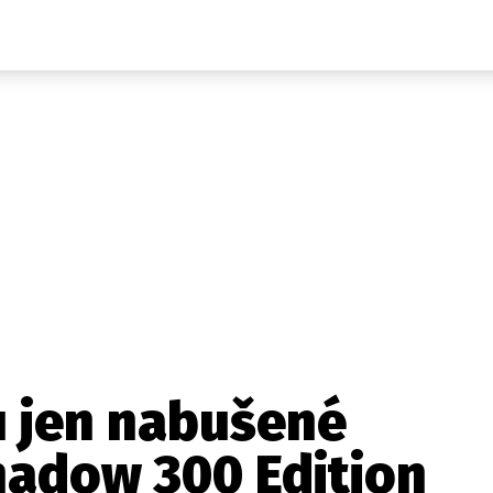
Auta
Elektro
Rally
Motorsport
Testy aut
Novinky ze světa EV
Ostatní
Pit Lane
Novinky
Testy elektromobilů
Tiskovky
Češi v akci
Eko
Trh s elektromobily
Rozhovory
FIA CEZ & Poháry
Spy
Dakar
Mezinárodní scéna
Historie
Z domova
Zajímavosti
Ze světa
Technika
Ekonomika
u jen nabušené
Český trh
hadow 300 Edition
Tuning
Profi