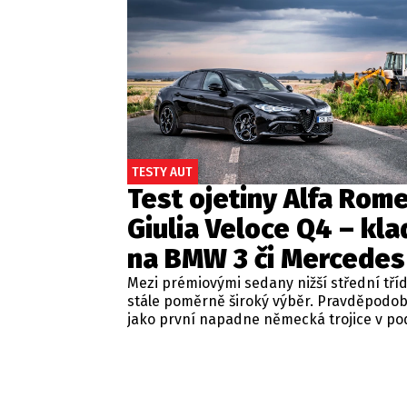
TESTY AUT
Test ojetiny Alfa Rom
Giulia Veloce Q4 – kla
na BMW 3 či Mercedes
Mezi prémiovými sedany nižší střední tří
stále poměrně široký výběr. Pravděpodo
jako první napadne německá trojice v p
BMW řady 3, Mercedes-Benz třídy C a Audi
Jsou to skvělá auta, která nabídnou velmi
zpracování, technologie i komfort, ale u 
motorizací často postrádají jednu důležit