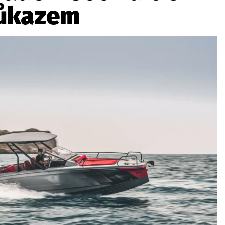
důkazem
ydavatel
Inzerce
Osobní údaje / Cookies
autoroad.cz je INCORP MEDIA GROUP s.r.o., IČ: 118 23 054