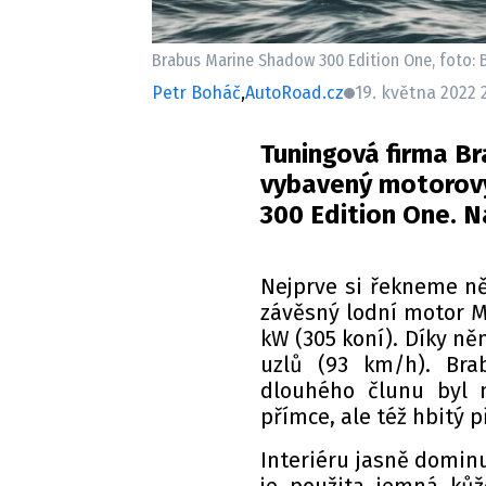
Brabus Marine Shadow 300 Edition One, foto: 
Petr Boháč
,
AutoRoad.cz
19. května 2022 
Tuningová firma Br
vybavený motorový
300 Edition One. N
Nejprve si řekneme n
závěsný lodní motor M
kW (305 koní). Díky něm
uzlů (93 km/h). Bra
dlouhého člunu byl 
přímce, ale též hbitý 
Interiéru jasně dominu