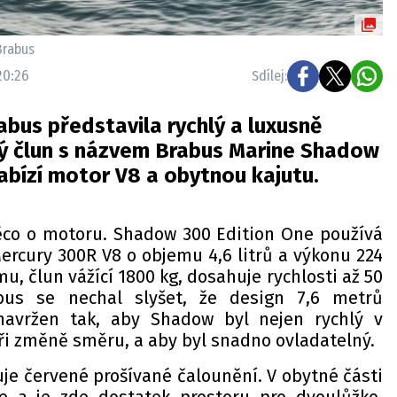
Brabus
20:26
Sdílej:
abus představila rychlý a luxusně
 člun s názvem Brabus Marine Shadow
abízí motor V8 a obytnou kajutu.
ěco o motoru. Shadow 300 Edition One používá
ercury 300R V8 o objemu 4,6 litrů a výkonu 224
u, člun vážící 1800 kg, dosahuje rychlosti až 50
bus se nechal slyšet, že design 7,6 metrů
navržen tak, aby Shadow byl nejen rychlý v
při změně směru, a aby byl snadno ovladatelný.
je červené prošívané čalounění. V obytné části