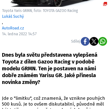
ELEKTRO
Toyota Yaris GRMN, foto: TOYOTA GAZOO Racing
NOVINKY ZE SVĚTA EV
Lukáš Suchý
,
TESTY ELEKTROMOBILŮ
AutoRoad.cz
TRH S ELEKTROMOBILY
14. ledna 2022 14:57
RALLY
Sdílej:
OSTATNÍ
Dnes byla světu představena vylepšená
TISKOVKY
Toyota z dílen Gazoo Racing v podobě
ROZHOVORY
modelu GRMN. Ten je postaven na námi
DAKAR
dobře známém Yarisu GR. Jaké přinesla
Z DOMOVA
novinka změny?
ZE SVĚTA
MOTORSPORT
Jde o "limitku", což znamená, že vznikne pouhých
500 kusů. Je to ovšem diskutabilní, původně měl