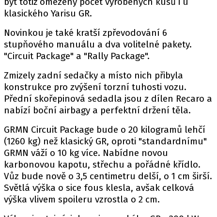
být totiž omezený počet vyrobených kusů i u
PIT LANE
klasického Yarisu GR.
ČEŠI V AKCI
FIA CEZ & POHÁRY
Novinkou je také kratší zpřevodování 6
stupňového manuálu a dva volitelné pakety.
MEZINÁRODNÍ SCÉNA
"Circuit Package" a "Rally Package".
SLEDUJTE NÁS NA
|
Zmizely zadní sedačky a místo nich přibyla
konstrukce pro zvýšení torzní tuhosti vozu.
Přední skořepinová sedadla jsou z dílen Recaro a
Máte příběh, fotku nebo video?
nabízí boční airbagy a perfektní držení těla.
Pošlete e-mail na autoroad.cz
GRMN Circuit Package bude o 20 kilogramů lehčí
(1260 kg) než klasický GR, oproti "standardnímu"
GRMN váží o 10 kg více. Nabídne novou
ETICKÝ KODEX
karbonovou kapotu, střechu a pořádné křídlo.
KONTAKT
Vůz bude nově o 3,5 centimetru delší, o 1 cm širší.
VYDAVATEL
Světlá výška o sice fous klesla, avšak celková
INZERCE
výška vlivem spoileru vzrostla o 2 cm.
OSOBNÍ ÚDAJE / COOKIES