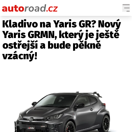
Kladivo na Yaris GR? Nový
AUTA
Yaris GRMN, který je ještě
TESTY AUT
ostřejší a bude pěkně
NOVINKY
vzácný!
EKO
SPY
HISTORIE
ZAJÍMAVOSTI
TECHNIKA
EKONOMIKA
ČESKÝ TRH
TUNING
PROFI