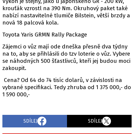
Výkon je stejný, jako u japonského GR - 200 kW,
krouťák vzrostl na 390 Nm. Okruhový paket také
nabízí nastavitelné tlumiče Bilstein, větší brzdy a
nová 18 palcová kola.
Provozovatelem serveru autoroad.cz je
INCORP MEDIA GROUP s.r.o., IČ: 118 23 054
Toyota Yaris GRMN Rally Package
Zájemci o vůz mají ode dneška přesně dva týdny
na to, aby se přihlásili do tzv loterie o vůz. Vybere
se náhodných 500 šťastlivců, kteří jej budou moci
zakoupit.
Cena? Od 64 do 74 tisíc dolarů, v závislosti na
vybrané specifikaci. Tedy zhruba od 1 375 000,- do
1 590 000,-
SDÍLEJ
SDÍLEJ