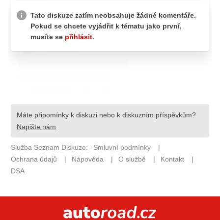
ELEKTRO
NOVINKY ZE SVĚTA EV
TESTY ELEKTROMOBILŮ
TRH S ELEKTROMOBILY
RALLY
OSTATNÍ
TISKOVKY
ROZHOVORY
DAKAR
Z DOMOVA
ZE SVĚTA
MOTORSPORT