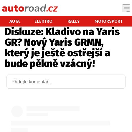
AUTA
AUTA
ELEKTRO
RALLY
MOTORSPORT
Diskuze: Kladivo na Yaris
TESTY AUT
GR? Nový Yaris GRMN,
NOVINKY
který je ještě ostřejší a
EKO
bude pěkně vzácný!
SPY
HISTORIE
ZAJÍMAVOSTI
TECHNIKA
EKONOMIKA
ČESKÝ TRH
TUNING
PROFI