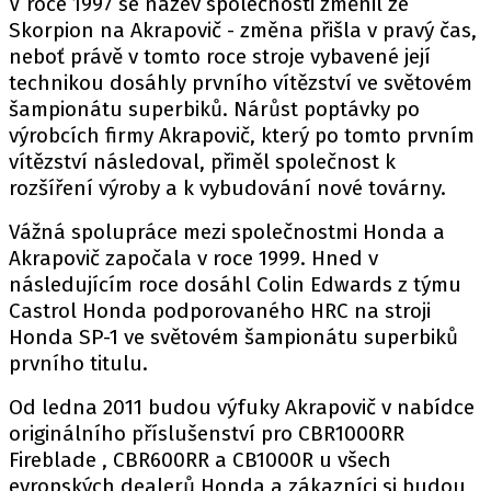
V roce 1997 se název společnosti změnil ze
Skorpion na Akrapovič - změna přišla v pravý čas,
neboť právě v tomto roce stroje vybavené její
technikou dosáhly prvního vítězství ve světovém
Provozovatelem serveru autoroad.cz je
šampionátu superbiků. Nárůst poptávky po
INCORP MEDIA GROUP s.r.o., IČ: 118 23 054
výrobcích firmy Akrapovič, který po tomto prvním
vítězství následoval, přiměl společnost k
rozšíření výroby a k vybudování nové továrny.
Vážná spolupráce mezi společnostmi Honda a
Akrapovič započala v roce 1999. Hned v
následujícím roce dosáhl Colin Edwards z týmu
Castrol Honda podporovaného HRC na stroji
Honda SP-1 ve světovém šampionátu superbiků
prvního titulu.
Od ledna 2011 budou výfuky Akrapovič v nabídce
originálního příslušenství pro CBR1000RR
Fireblade , CBR600RR a CB1000R u všech
evropských dealerů Honda a zákazníci si budou