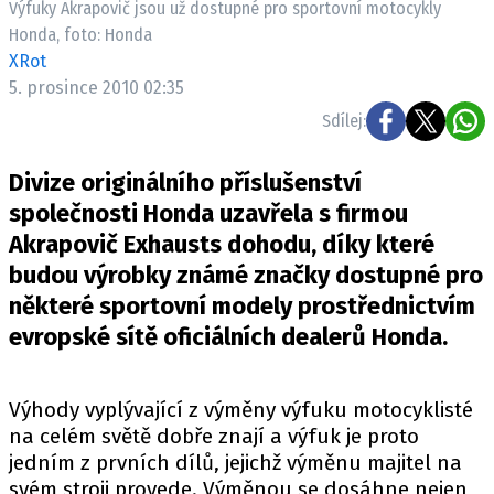
Výfuky Akrapovič jsou už dostupné pro sportovní motocykly
ELEKTRO
Honda, foto: Honda
XRot
NOVINKY ZE SVĚTA EV
5. prosince 2010 02:35
TESTY ELEKTROMOBILŮ
Sdílej:
TRH S ELEKTROMOBILY
RALLY
Divize originálního příslušenství
společnosti Honda uzavřela s firmou
OSTATNÍ
Akrapovič Exhausts dohodu, díky které
TISKOVKY
budou výrobky známé značky dostupné pro
ROZHOVORY
některé sportovní modely prostřednictvím
DAKAR
evropské sítě oficiálních dealerů Honda.
Z DOMOVA
ZE SVĚTA
Výhody vyplývající z výměny výfuku motocyklisté
na celém světě dobře znají a výfuk je proto
MOTORSPORT
jedním z prvních dílů, jejichž výměnu majitel na
svém stroji provede. Výměnou se dosáhne nejen