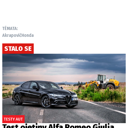
TÉMATA:
Akrapovič
Honda
STALO SE
TESTY AUT
Test ojetiny Alfa Romeo Giulia