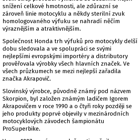
PIT LANE
snížení celkové hmotnosti, ale zdůrazní se
ČEŠI V AKCI
zároveň linie motocyklu a někdy sterilní zvuk
FIA CEZ & POHÁRY
homologovaného výfuku se nahradí něčím
výraznějším a atraktivnějším.
MEZINÁRODNÍ SCÉNA
Společnost Honda trh výfuků pro motocykly delší
SLEDUJTE NÁS NA
|
dobu sledovala a ve spolupráci se svými
nejlepšími evropskými importéry a distributory
prověřovala výrobky všech hlavních značek. Ve
Máte příběh, fotku nebo video?
všech průzkumech se mezi nejlepší zařadila
Pošlete e-mail na autoroad.cz
značka Akrapovič.
Slovinský výrobce, původně známý pod názvem
Skorpion, byl založen známým ladičem Igorem
ETICKÝ KODEX
Akrapovičem v roce 1990 a o čtyři roky později se
KONTAKT
jeho produkty poprvé objevily v mezinárodních
VYDAVATEL
motocyklových závodech šampionátu
INZERCE
ProSuperbike.
OSOBNÍ ÚDAJE / COOKIES