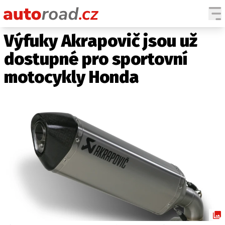
Výfuky Akrapovič jsou už
AUTA
dostupné pro sportovní
TESTY AUT
motocykly Honda
NOVINKY
EKO
SPY
HISTORIE
ZAJÍMAVOSTI
TECHNIKA
EKONOMIKA
ČESKÝ TRH
TUNING
PROFI