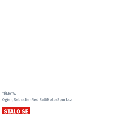
TÉMATA:
Ogier, Sebastien
Red Bull
iMotorSport.cz
STALO SE