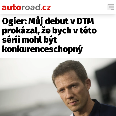
Ogier: Můj debut v DTM
AUTA
prokázal, že bych v této
TESTY AUT
sérii mohl být
NOVINKY
konkurenceschopný
EKO
SPY
HISTORIE
ZAJÍMAVOSTI
TECHNIKA
EKONOMIKA
ČESKÝ TRH
TUNING
PROFI