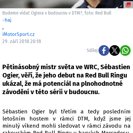
ELEKTRO
Budeme vídat Ogiera v budoucnu v DTM?, foto: Red Bull
NOVINKY ZE SVĚTA EV
-haj
,
TESTY ELEKTROMOBILŮ
iMotorSport.cz
TRH S ELEKTROMOBILY
29. září 2018 20:18
RALLY
Sdílej:
OSTATNÍ
Pětinásobný mistr světa ve WRC, Sébastien
TISKOVKY
Ogier, věří, že jeho debut na Red Bull Ringu
ROZHOVORY
ukázal, že má potenciál na plnohodnotné
DAKAR
závodění v této sérii v budoucnu.
Z DOMOVA
ZE SVĚTA
Sébastien Ogier byl třetím a tedy posledním
letošním hostem v rámci DTM, když jsme jej
MOTORSPORT
minulý víkend mohli sledovat v rámci závodu na
rakouském Red Bull Ringu v barvách Mercedesu.