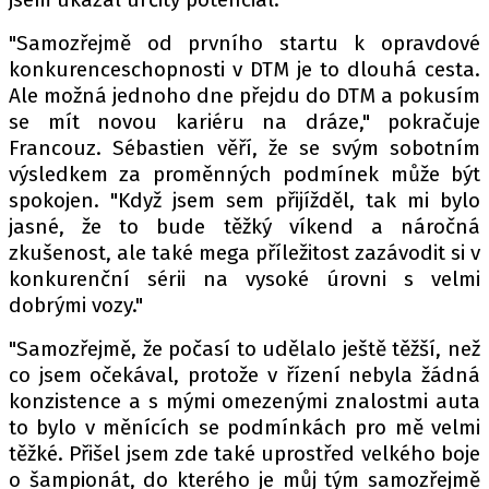
"Samozřejmě od prvního startu k opravdové
konkurenceschopnosti v DTM je to dlouhá cesta.
Provozovatelem serveru autoroad.cz je
Ale možná jednoho dne přejdu do DTM a pokusím
INCORP MEDIA GROUP s.r.o., IČ: 118 23 054
se mít novou kariéru na dráze," pokračuje
Francouz. Sébastien věří, že se svým sobotním
výsledkem za proměnných podmínek může být
spokojen. "Když jsem sem přijížděl, tak mi bylo
jasné, že to bude těžký víkend a náročná
zkušenost, ale také mega příležitost zazávodit si v
konkurenční sérii na vysoké úrovni s velmi
dobrými vozy."
"Samozřejmě, že počasí to udělalo ještě těžší, než
co jsem očekával, protože v řízení nebyla žádná
konzistence a s mými omezenými znalostmi auta
to bylo v měnících se podmínkách pro mě velmi
těžké. Přišel jsem zde také uprostřed velkého boje
o šampionát, do kterého je můj tým samozřejmě