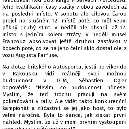
PIT LANE
Jeho kvalifikační časy stačily v obou závodech až
ČEŠI V AKCI
na poslední místo. V sobotu ale cílovou čarou
FIA CEZ & POHÁRY
projel na slušném 12. místě poté, co měl velmi
MEZINÁRODNÍ SCÉNA
pěkný druhý stint. V neděli ale obsadil až 17.
místo s jedním kolem ztráty. V neděli musel
Francouz absolvovat ještě druhou zastávku v
SLEDUJTE NÁS NA
|
boxech poté, co se na jeho čelní sklo dostal olej z
vozu Augusta Farfuse.
Máte příběh, fotku nebo video?
Na dotaz britského Autosportu, jestli po víkendu
Pošlete e-mail na autoroad.cz
v Rakousku vidí reálněji svoji možnou
budoucnost v DTM, Sébastien Ogier
odpověděl: "Nevím, co budoucnost přinese.
ETICKÝ KODEX
Myslím, že teď trochu pracuji na svém
KONTAKT
pokračování v rally. Ale vidět takto konkurenční
šampionát a zúčastnit se jej jako host, to bylo
VYDAVATEL
velmi náročné. Byla to šance, jak získat první
INZERCE
náhled. Myslím, že už v mém prvním vystoupení
OSOBNÍ ÚDAJE / COOKIES
jsem ukázal určitý potenciál."