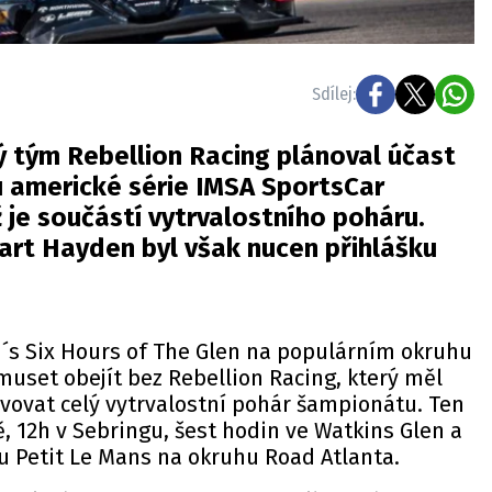
Sdílej:
 tým Rebellion Racing plánoval účast
 americké série IMSA SportsCar
 je součástí vytrvalostního poháru.
rt Hayden byl však nucen přihlášku
n´s Six Hours of The Glen na populárním okruhu
uset obejít bez Rebellion Racing, který měl
vovat celý vytrvalostní pohár šampionátu. Ten
, 12h v Sebringu, šest hodin ve Watkins Glen a
u Petit Le Mans na okruhu Road Atlanta.