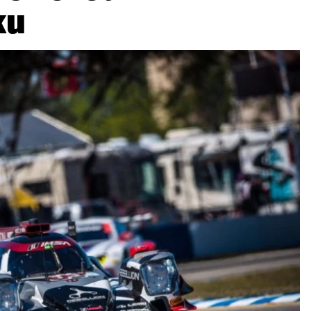
ku
ydavatel
Inzerce
Osobní údaje / Cookies
autoroad.cz je INCORP MEDIA GROUP s.r.o., IČ: 118 23 054