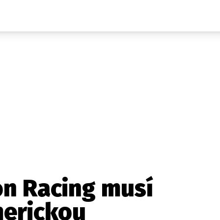
Auta
Elektro
Rally
Motorsport
Testy aut
Novinky ze světa EV
Ostatní
Pit Lane
Novinky
Testy elektromobilů
Tiskovky
Češi v akci
Eko
Trh s elektromobily
Rozhovory
FIA CEZ & Poháry
Spy
Dakar
Mezinárodní scéna
Historie
Z domova
Zajímavosti
Ze světa
Technika
Ekonomika
on Racing musí
Český trh
erickou
Tuning
Profi