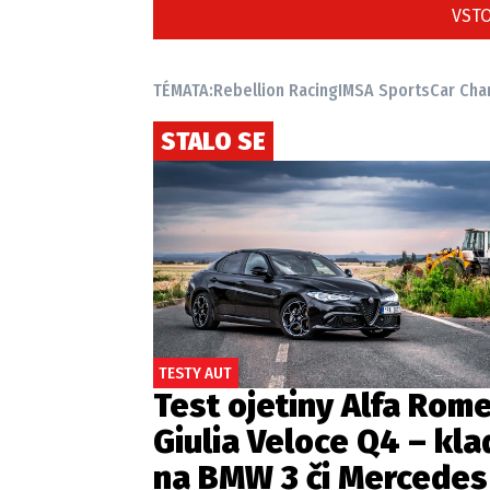
VSTO
TÉMATA:
Rebellion Racing
IMSA SportsCar Cha
STALO SE
TESTY AUT
Test ojetiny Alfa Rom
Giulia Veloce Q4 – kla
na BMW 3 či Mercedes