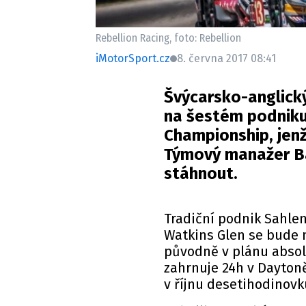
Rebellion Racing, foto: Rebellion
iMotorSport.cz
8. června 2017 08:41
Švýcarsko-anglický
na šestém podniku
Championship, jenž
Týmový manažer Ba
stáhnout.
Tradiční podnik Sahle
Watkins Glen se bude m
původně v plánu absol
zahrnuje 24h v Daytoně
v říjnu desetihodinovk