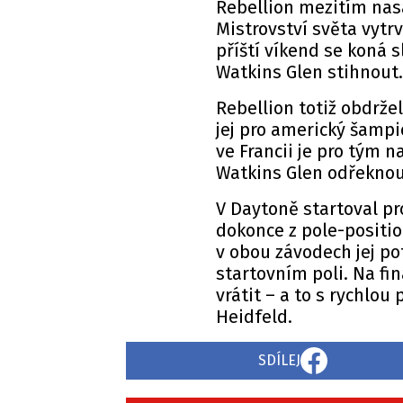
Rebellion mezitím nas
Mistrovství světa vytr
příští víkend se koná 
Watkins Glen stihnout.
Rebellion totiž obdržel
jej pro americký šampi
ve Francii je pro tým 
Watkins Glen odřeknou
V Daytoně startoval pr
dokonce z pole-positi
v obou závodech jej po
startovním poli. Na fi
vrátit – a to s rychlo
Heidfeld.
SDÍLEJ