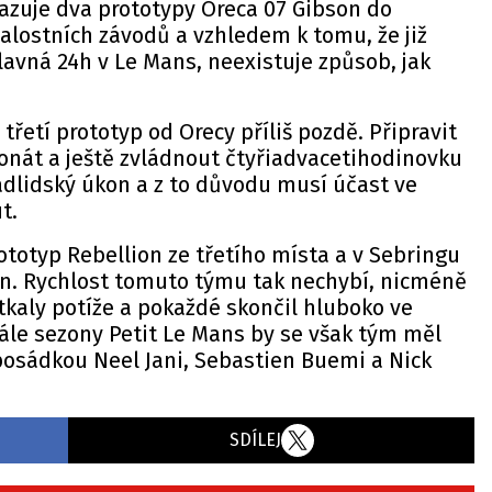
azuje dva prototypy Oreca 07 Gibson do
valostních závodů a vzhledem k tomu, že již
slavná 24h v Le Mans, neexistuje způsob, jak
 třetí prototyp od Orecy příliš pozdě. Připravit
onát a ještě zvládnout čtyřiadvacetihodinovku
nadlidský úkon a z to důvodu musí účast ve
t.
ototyp Rebellion ze třetího místa a v Sebringu
on. Rychlost tomuto týmu tak nechybí, nicméně
tkaly potíže a pokaždé skončil hluboko ve
nále sezony Petit Le Mans by se však tým měl
u posádkou Neel Jani, Sebastien Buemi a Nick
SDÍLEJ