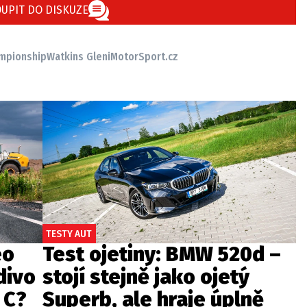
UPIT DO DISKUZE
mpionship
Watkins Glen
iMotorSport.cz
TESTY AUT
eo
Test ojetiny: BMW 520d –
divo
stojí stejně jako ojetý
 C?
Superb, ale hraje úplně