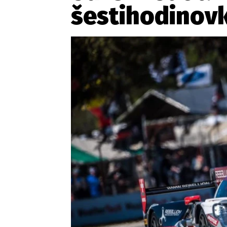
šestihodinov
Etický kodex
Kontakt
V
Provozovatelem serveru 