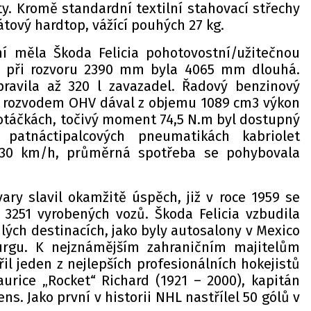
y. Kromě standardní textilní stahovací střechy
tový hardtop, vážící pouhých 27 kg.
í měla Škoda Felicia pohotovostní/užitečnou
, při rozvoru 2390 mm byla 4065 mm dlouhá.
ravila až 320 l zavazadel. Řadový benzinový
m rozvodem OHV dával z objemu 1089 cm3 výkon
 otáčkách, točivý moment 74,5 N.m byl dostupný
patnáctipalcových pneumatikách kabriolet
 130 km/h, průměrná spotřeba se pohybovala
vary slavil okamžitě úspěch, již v roce 1959 se
3251 vyrobených vozů. Škoda Felicia vzbudila
hlých destinacích, jako byly autosalony v Mexico
urgu. K nejznámějším zahraničním majitelům
řil jeden z nejlepších profesionálních hokejistů
rice „Rocket“ Richard (1921 – 2000), kapitán
s. Jako první v historii NHL nastřílel 50 gólů v