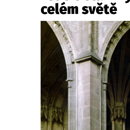
celém světě
Etický kodex
Kontakt
V
Provozovatelem serveru 