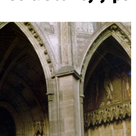
ydavatel
Inzerce
Osobní údaje / Cookies
autoroad.cz je INCORP MEDIA GROUP s.r.o., IČ: 118 23 054