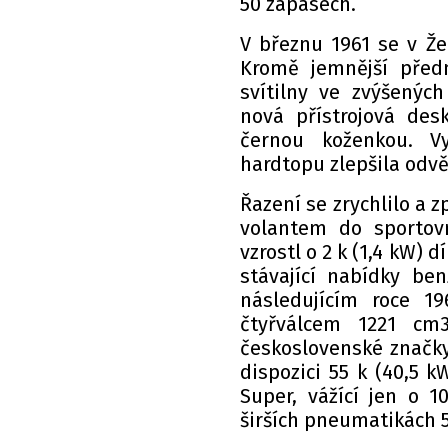
50 zápasech.
V březnu 1961 se v Že
Kromě jemnější před
svítilny ve zvýšených
nová přístrojová des
černou koženkou. V
hardtopu zlepšila odvě
Řazení se zrychlilo a 
volantem do sportovn
vzrostl o 2 k (1,4 kW
stávající nabídky be
následujícím roce 19
čtyřválcem 1221 cm3
československé značky
dispozici 55 k (40,5 k
Super, vážící jen o 
širších pneumatikách 5