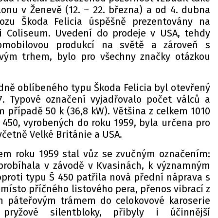
nu v Ženevě (12. – 22. března) a od 4. dubna
vozu Škoda Felicia úspěšně prezentovány na
i Coliseum. Uvedení do prodeje v USA, tehdy
omobilovou produkcí na světě a zároveň s
vým trhem, bylo pro všechny značky otázkou
ě oblíbeného typu Škoda Felicia byl otevřený
7. Typové označení vyjadřovalo počet válců a
 případě 50 k (36,8 kW). Většina z celkem 1010
 450, vyrobených do roku 1959, byla určena pro
včetně Velké Británie a USA.
m roku 1959 stal vůz se zvučným označením:
 probíhala v závodě v Kvasinách, k významným
proti typu Š 450 patřila nová přední náprava s
ísto příčného listového pera, přenos vibrací z
m páteřovým trámem do celokovové karoserie
pryžové silentbloky, přibyly i účinnější