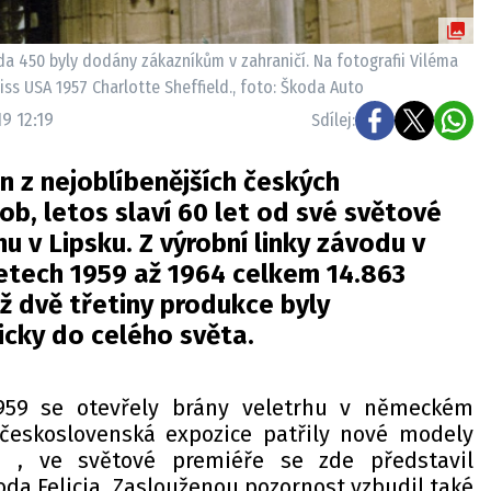
a 450 byly dodány zákazníkům v zahraničí. Na fotografii Viléma
ss USA 1957 Charlotte Sheffield., foto: Škoda Auto
9 12:19
Sdílej:
en z nejoblíbenějších českých
ob, letos slaví 60 let od své světové
u v Lipsku. Z výrobní linky závodu v
letech 1959 až 1964 celkem 14.863
ž dvě třetiny produkce byly
icky do celého světa.
1959 se otevřely brány veletrhu v německém
eskoslovenská expozice patřily nové modely
 , ve světové premiéře se zde představil
koda Felicia. Zaslouženou pozornost vzbudil také