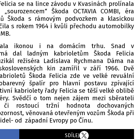
elicia se na lince závodu v Kvasinách prolínala
„sourozencem“ Škoda OCTAVIA COMBI, éra
lů Škoda s rámovým podvozkem a klasickou
ila s rokem 1964 i kvůli přechodu automobilky
 MB.
stala ikonou i na domácím trhu. Snad v
žmá dal ladným kabrioletům Škoda Felicia
uzikál režiséra Ladislava Rychmana Dáma na
eskoslovenských kin zamířil v září 1966. Dvě
abrioletů Škoda Felicia zde ve velké revuální
obarevný špalír pro hlavní postavu zpívající
tivní kabriolety řady Felicia se těší velké oblibě
éry. Svědčí o tom nejen zájem mezi sběrateli
el či rostoucí tržní hodnota dochovaných
ozornost, věnovaná otevřeným vozům Škoda při
zidel- od západní Evropy po Čínu.
SDÍLEJ