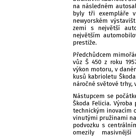
na následném autosalo
byly tři exempláře 
newyorském výstavišt
zemi s největší aut
největším automobilo
prestiže.
Předchůdcem mimořádn
vůz Š 450 z roku 195
výkon motoru, v daném
kusů kabrioletu Škoda
náročné světové trhy, 
Nástupcem se počátke
Škoda Felicia. Výroba
technickým inovacím o
vinutými pružinami nam
podvozku s centrální
omezily masivnější 