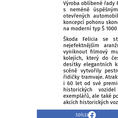
Výroba oblíbené řady F
s neméně úspěšným 
otevřených automobi
koncepcí pohonu skonč
na moderní typ Š 1000
Škoda Felicia se 
nejefektnějším aran
vyniknout filmový m
kolejích, který do č
desítky elegantních k
scéně vytvořily pestr
řidičky tramvaje. Atrak
i 60 let od své premi
historických vozid
exemplářů, ale také p
akcích historických vo
SDÍLEJ