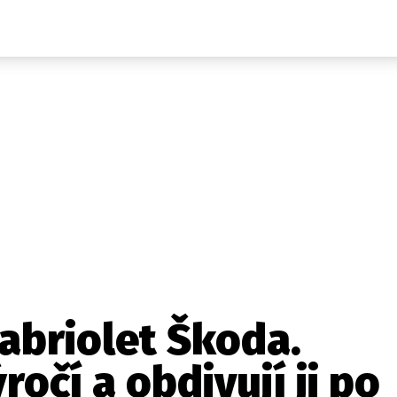
Auta
Elektro
Rally
Motorsport
Testy aut
Novinky ze světa EV
Ostatní
Pit Lane
Novinky
Testy elektromobilů
Tiskovky
Češi v akci
Eko
Trh s elektromobily
Rozhovory
FIA CEZ & Poháry
Spy
Dakar
Mezinárodní scéna
Historie
Z domova
Zajímavosti
Ze světa
Technika
Ekonomika
kabriolet Škoda.
Český trh
ýročí a obdivují ji po
Tuning
Profi