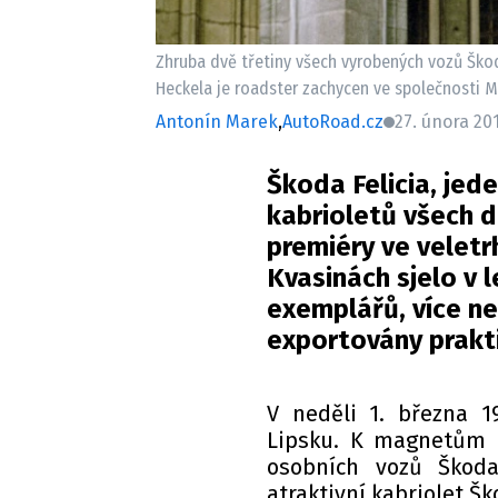
Zhruba dvě třetiny všech vyrobených vozů Škod
Heckela je roadster zachycen ve společnosti Mi
Antonín Marek
,
AutoRoad.cz
27. února 201
Škoda Felicia, jed
kabrioletů všech d
premiéry ve veletrh
Kvasinách sjelo v 
exemplářů, více ne
exportovány prakt
V neděli 1. března 
Lipsku. K magnetům č
osobních vozů Škoda
atraktivní kabriolet Š