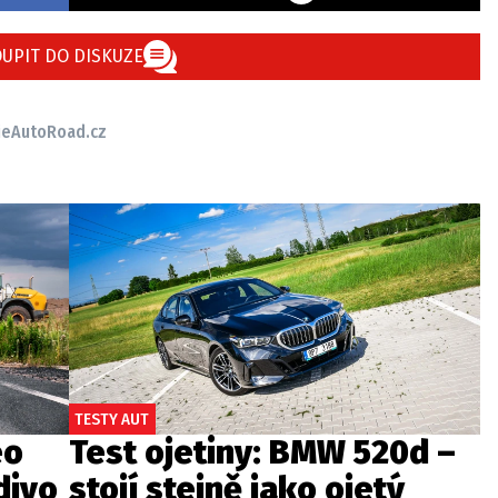
UPIT DO DISKUZE
ie
AutoRoad.cz
TESTY AUT
eo
Test ojetiny: BMW 520d –
divo
stojí stejně jako ojetý