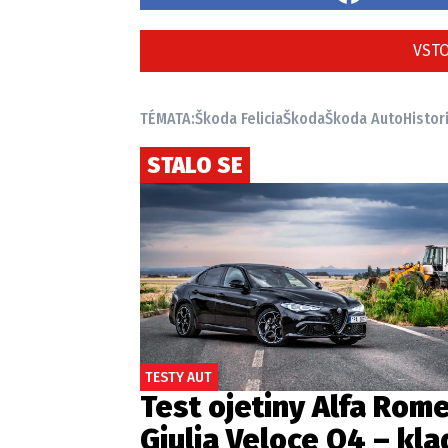
VSTO
TÉMATA:
Škoda Felicia
Škoda
Škoda Auto
Histor
STALO SE
TESTY AUT
Test ojetiny Alfa Rom
Giulia Veloce Q4 – kla