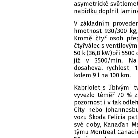
asymetrické světlomet
nabídku doplnil laminá
V základním proveden
hmotnost 930/300 kg
Kromě čtyř osob přep
čtyřválec s ventilový
50 k (36,8 kW)při 5500
již v 3500/min. Na 
dosahoval rychlosti
kolem 9 l na 100 km.
Kabriolet s líbivými t
vyvezlo téměř 70 % z 
pozornost i v tak odle
City nebo Johannesb
vozu Škoda Felicia pat
své doby, Kanaďan Mau
týmu Montreal Canadien