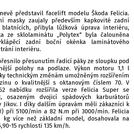
nevě představil facelift modelu Škoda Felicia.
ní masky zaujaly především kapkovité zadní
 blatnících, přibyla lůžková úprava interiéru,
ka ze sklolaminátu „Polytex“ byla čalouněna
yklápěcí zadní boční okénka laminátového
trání interiéru.
zpřesnilo přesunutím řadicí páky ze sloupku pod
ější polohy na podlaze. Výkon motoru 1,1 l
) díky technickým změnám umožněným rozšířením
nzinu o kvalitnější s oktanovým číslem 70. V
62 nabídku rozšířila verze Felicia Super se
, osazeným dvojicí spádových karburátorů
 Jikov. I díky dalším úpravám měli zákazníci k
W) při 5100/min a 82 N.m při 3000/min. Felicia
10 kg více než základní model, dosahovala na
,90-15 rychlosti 135 km/h.