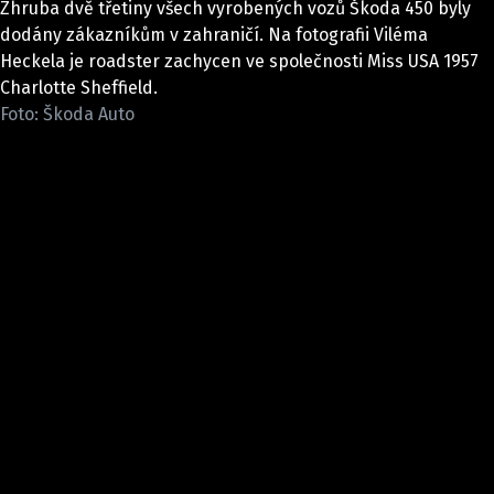
Zhruba dvě třetiny všech vyrobených vozů Škoda 450 byly
ELEKTRO
dodány zákazníkům v zahraničí. Na fotografii Viléma
Heckela je roadster zachycen ve společnosti Miss USA 1957
NOVINKY ZE SVĚTA EV
Charlotte Sheffield.
TESTY ELEKTROMOBILŮ
Foto: Škoda Auto
TRH S ELEKTROMOBILY
RALLY
OSTATNÍ
TISKOVKY
ROZHOVORY
DAKAR
Z DOMOVA
ZE SVĚTA
MOTORSPORT