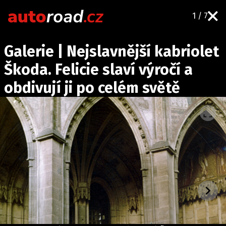
1 / 7
AUTA
Galerie | Nejslavnější kabriolet
TESTY AUT
Škoda. Felicie slaví výročí a
NOVINKY
obdivují ji po celém světě
EKO
SPY
HISTORIE
ZAJÍMAVOSTI
TECHNIKA
EKONOMIKA
ČESKÝ TRH
TUNING
PROFI