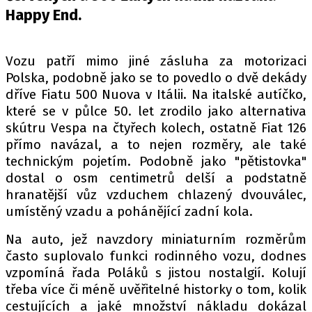
PIT LANE
Happy End.
ČEŠI V AKCI
FIA CEZ & POHÁRY
Vozu patří mimo jiné zásluha za motorizaci
MEZINÁRODNÍ SCÉNA
Polska, podobně jako se to povedlo o dvě dekády
dříve Fiatu 500 Nuova v Itálii. Na italské autíčko,
SLEDUJTE NÁS NA
|
které se v půlce 50. let zrodilo jako alternativa
skútru Vespa na čtyřech kolech, ostatně Fiat 126
přímo navázal, a to nejen rozměry, ale také
Máte příběh, fotku nebo video?
technickým pojetím. Podobně jako "pětistovka"
Pošlete e-mail na autoroad.cz
dostal o osm centimetrů delší a podstatně
hranatější vůz vzduchem chlazený dvouválec,
umístěný vzadu a pohánějící zadní kola.
ETICKÝ KODEX
Na auto, jež navzdory miniaturním rozměrům
KONTAKT
často suplovalo funkci rodinného vozu, dodnes
VYDAVATEL
vzpomíná řada Poláků s jistou nostalgií. Kolují
INZERCE
třeba více či méně uvěřitelné historky o tom, kolik
OSOBNÍ ÚDAJE / COOKIES
cestujících a jaké množství nákladu dokázal