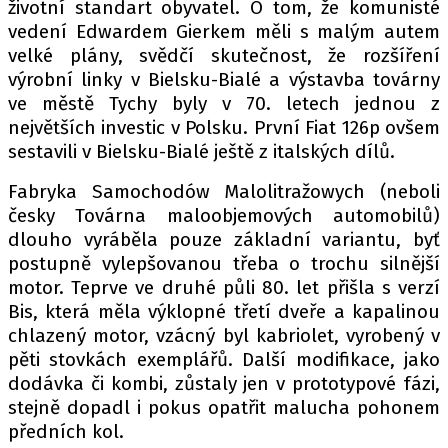
životní standart obyvatel. O tom, že komunisté
vedení Edwardem Gierkem měli s malým autem
velké plány, svědčí skutečnost, že rozšíření
výrobní linky v Bielsku-Bialé a výstavba továrny
ve městě Tychy byly v 70. letech jednou z
největších investic v Polsku. První Fiat 126p ovšem
sestavili v Bielsku-Bialé ještě z italských dílů.
Fabryka Samochodów Malolitražowych (neboli
česky Továrna maloobjemových automobilů)
dlouho vyráběla pouze základní variantu, byť
postupně vylepšovanou třeba o trochu silnější
motor. Teprve ve druhé půli 80. let přišla s verzí
Bis, která měla výklopné třetí dveře a kapalinou
chlazený motor, vzácný byl kabriolet, vyrobený v
pěti stovkách exemplářů. Další modifikace, jako
dodávka či kombi, zůstaly jen v prototypové fázi,
stejně dopadl i pokus opatřit malucha pohonem
předních kol.