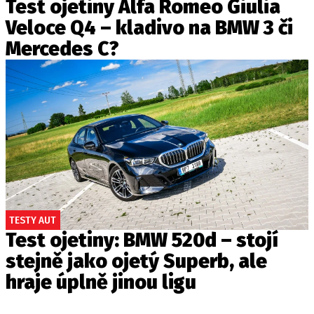
Test ojetiny Alfa Romeo Giulia
Veloce Q4 – kladivo na BMW 3 či
Mercedes C?
TESTY AUT
Test ojetiny: BMW 520d – stojí
stejně jako ojetý Superb, ale
hraje úplně jinou ligu