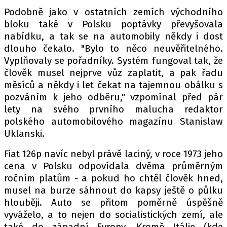
Podobně jako v ostatních zemích východního
bloku také v Polsku poptávky převyšovala
nabídku, a tak se na automobily někdy i dost
dlouho čekalo. "Bylo to něco neuvěřitelného.
Vyplňovaly se pořadníky. Systém fungoval tak, že
člověk musel nejprve vůz zaplatit, a pak řadu
měsíců a někdy i let čekat na tajemnou obálku s
pozváním k jeho odběru," vzpomínal před pár
lety na svého prvního malucha redaktor
polského automobilového magazínu Stanislaw
Uklanski.
Fiat 126p navíc nebyl právě laciný, v roce 1973 jeho
cena v Polsku odpovídala dvěma průměrným
ročním platům - a pokud ho chtěl člověk hned,
musel na burze sáhnout do kapsy ještě o půlku
hlouběji. Auto se přitom poměrně úspěšně
vyváželo, a to nejen do socialistických zemí, ale
také do západní Evropy. Kromě Itálie (kde