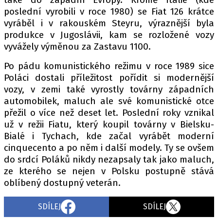
poslední vyrobili v roce 1980) se Fiat 126 krátce
vyráběl i v rakouském Steyru, výraznější byla
produkce v Jugoslávii, kam se rozložené vozy
vyvážely výměnou za Zastavu 1100.
Po pádu komunistického režimu v roce 1989 sice
Poláci dostali příležitost pořídit si modernější
vozy, v zemi také vyrostly továrny západních
automobilek, maluch ale své komunistické otce
přežil o více než deset let. Poslední roky vznikal
už v režii Fiatu, který koupil továrny v Bielsku-
Bialé i Tychach, kde začal vyrábět moderní
cinquecento a po něm i další modely. Ty se ovšem
do srdcí Poláků nikdy nezapsaly tak jako maluch,
ze kterého se nejen v Polsku postupně stává
oblíbený dostupný veterán.
SDÍLEJ
SDÍLEJ