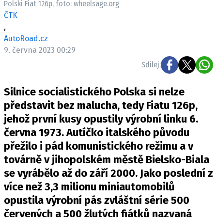
Polski Fiat 126p, foto: wheelsage.org
ELEKTRO
ČTK
,
NOVINKY ZE SVĚTA EV
AutoRoad.cz
TESTY ELEKTROMOBILŮ
9. června 2023 00:29
TRH S ELEKTROMOBILY
Sdílej:
RALLY
Silnice socialistického Polska si nelze
OSTATNÍ
představit bez malucha, tedy Fiatu 126p,
TISKOVKY
jehož první kusy opustily výrobní linku 6.
června 1973. Autíčko italského původu
ROZHOVORY
přežilo i pád komunistického režimu a v
DAKAR
továrně v jihopolském městě Bielsko-Biala
Z DOMOVA
se vyrábělo až do září 2000. Jako poslední z
ZE SVĚTA
více než 3,3 milionu miniautomobilů
MOTORSPORT
opustila výrobní pás zvláštní série 500
červených a 500 žlutých fiátků nazvaná