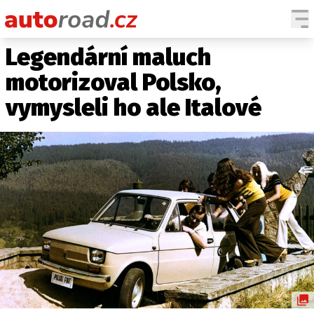
Legendární maluch
AUTA
motorizoval Polsko,
TESTY AUT
vymysleli ho ale Italové
NOVINKY
EKO
SPY
HISTORIE
ZAJÍMAVOSTI
TECHNIKA
EKONOMIKA
ČESKÝ TRH
TUNING
PROFI