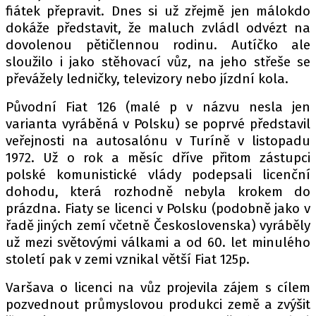
fiátek přepravit. Dnes si už zřejmě jen málokdo
dokáže představit, že maluch zvládl odvézt na
dovolenou pětičlennou rodinu. Autíčko ale
Provozovatelem serveru autoroad.cz je
sloužilo i jako stěhovací vůz, na jeho střeše se
INCORP MEDIA GROUP s.r.o., IČ: 118 23 054
převážely ledničky, televizory nebo jízdní kola.
Původní Fiat 126 (malé p v názvu nesla jen
varianta vyráběná v Polsku) se poprvé představil
veřejnosti na autosalónu v Turíně v listopadu
1972. Už o rok a měsíc dříve přitom zástupci
polské komunistické vlády podepsali licenční
dohodu, která rozhodně nebyla krokem do
prázdna. Fiaty se licenci v Polsku (podobně jako v
řadě jiných zemí včetně Československa) vyráběly
už mezi světovými válkami a od 60. let minulého
století pak v zemi vznikal větší Fiat 125p.
Varšava o licenci na vůz projevila zájem s cílem
pozvednout průmyslovou produkci země a zvýšit