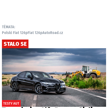
TÉMATA:
Polski Fiat 126p
Fiat 126p
AutoRoad.cz
STALO SE
TESTY AUT