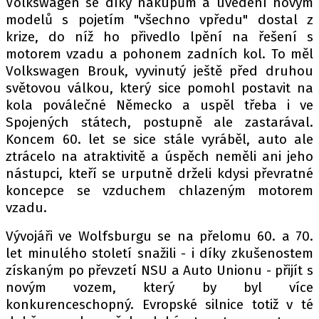
Volkswagen se díky nákupům a uvedení novým
modelů s pojetím "všechno vpředu" dostal z
krize, do níž ho přivedlo lpění na řešení s
motorem vzadu a pohonem zadních kol. To měl
Provozovatelem serveru autoroad.cz je
Volkswagen Brouk, vyvinutý ještě před druhou
INCORP MEDIA GROUP s.r.o., IČ: 118 23 054
světovou válkou, který sice pomohl postavit na
kola poválečné Německo a uspěl třeba i ve
Spojených státech, postupně ale zastarával.
Koncem 60. let se sice stále vyráběl, auto ale
ztrácelo na atraktivitě a úspěch neměli ani jeho
nástupci, kteří se urputně drželi kdysi převratné
koncepce se vzduchem chlazeným motorem
vzadu.
Vývojáři ve Wolfsburgu se na přelomu 60. a 70.
let minulého století snažili - i díky zkušenostem
získaným po převzetí NSU a Auto Unionu - přijít s
novým vozem, který by byl více
konkurenceschopný. Evropské silnice totiž v té