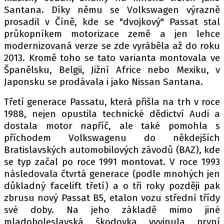
Santana. Díky němu se Volkswagen výrazně
prosadil v Číně, kde se "dvojkový" Passat stal
průkopníkem motorizace země a jen lehce
modernizovaná verze se zde vyráběla až do roku
2013. Kromě toho se tato varianta montovala ve
Španělsku, Belgii, Jižní Africe nebo Mexiku, v
Japonsku se prodávala i jako Nissan Santana.
Třetí generace Passatu, která přišla na trh v roce
1988, nejen opustila technické dědictví Audi a
dostala motor napříč, ale také pomohla s
příchodem Volkswagenu do někdejších
Bratislavských automobilových závodů (BAZ), kde
se typ začal po roce 1991 montovat. V roce 1993
následovala čtvrtá generace (podle mnohých jen
důkladný facelift třetí) a o tři roky později pak
zbrusu nový Passat B5, etalon vozu střední třídy
své doby. Na jeho základě mimo jiné
mladoboleslavská škodovka vyvinula první