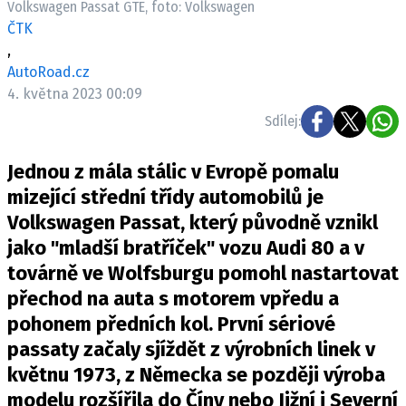
Volkswagen Passat GTE, foto: Volkswagen
ELEKTRO
ČTK
,
NOVINKY ZE SVĚTA EV
AutoRoad.cz
TESTY ELEKTROMOBILŮ
4. května 2023 00:09
TRH S ELEKTROMOBILY
Sdílej:
RALLY
Jednou z mála stálic v Evropě pomalu
OSTATNÍ
mizející střední třídy automobilů je
TISKOVKY
Volkswagen Passat, který původně vznikl
jako "mladší bratříček" vozu Audi 80 a v
ROZHOVORY
továrně ve Wolfsburgu pomohl nastartovat
DAKAR
přechod na auta s motorem vpředu a
Z DOMOVA
pohonem předních kol. První sériové
ZE SVĚTA
passaty začaly sjíždět z výrobních linek v
MOTORSPORT
květnu 1973, z Německa se později výroba
modelu rozšířila do Číny nebo Jižní i Severní