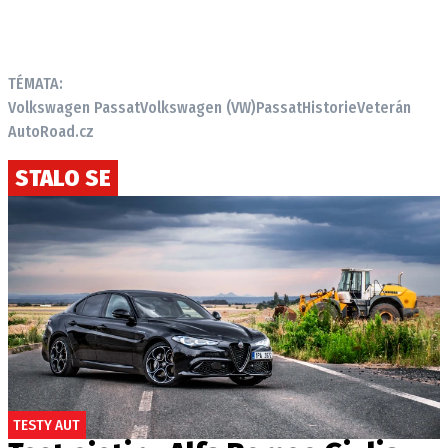
TÉMATA:
Volkswagen Passat
Volkswagen (VW)
Passat
Historie
Veterán
AutoRoad.cz
STALO SE
TESTY AUT