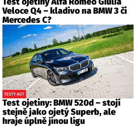
Test ojetiny Alfa Romeo Giulia
Veloce Q4 – kladivo na BMW 3 či
Mercedes C?
TESTY AUT
Test ojetiny: BMW 520d – stojí
stejně jako ojetý Superb, ale
hraje úplně jinou ligu