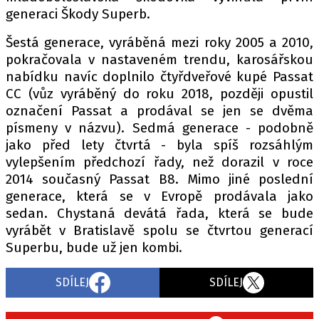
generaci Škody Superb.
Šestá generace, vyráběná mezi roky 2005 a 2010,
pokračovala v nastaveném trendu, karosářskou
nabídku navíc doplnilo čtyřdveřové kupé Passat
CC (vůz vyráběný do roku 2018, později opustil
označení Passat a prodával se jen se dvěma
písmeny v názvu). Sedmá generace - podobně
jako před lety čtvrtá - byla spíš rozsáhlým
vylepšením předchozí řady, než dorazil v roce
2014 současný Passat B8. Mimo jiné poslední
generace, která se v Evropě prodávala jako
sedan. Chystaná devátá řada, která se bude
vyrábět v Bratislavě spolu se čtvrtou generací
Superbu, bude už jen kombi.
SDÍLEJ
SDÍLEJ