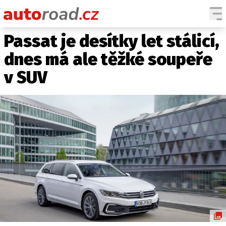
Passat je desítky let stálicí,
AUTA
dnes má ale těžké soupeře
TESTY AUT
v SUV
NOVINKY
EKO
SPY
HISTORIE
ZAJÍMAVOSTI
TECHNIKA
EKONOMIKA
ČESKÝ TRH
TUNING
PROFI