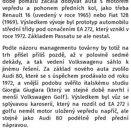
době pomalu začala dobývat auta s motorem
vepředu a pohonem předních kol, jako třeba
Renault 16 (uvedený v roce 1965) nebo Fiat 128
(1969). Výsledkem vývoje byl prototyp automobilu
střední třídy pod označením EA 272, který vznikl v
roce 1972. Základem Passatu se ale nestal.
Podle názoru managementu továrny by totiž na
trh přišel příliš pozdě, až v polovině sedmé
dekády, a tak vedení Volkswagenu sáhlo k
jinému řešení. Za základ nového auta zvolilo
Audi 80, které se s úspěchem prodávalo od roku
1972, a vnější podobu svěřilo italskému studiu
Giorgia Giugiara (který ve stejné době navrhl i
menší Volkswagen Golf). Výsledkem byl vůz se
splývavou karoserií, který na rozdíl od EA 272 i
golfu neměl motor uložený vepředu napříč, ale
stejně jako Audi 80 podélně před přední
nápravou.