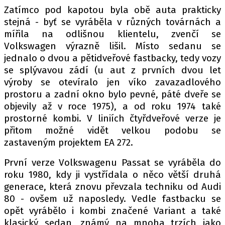
Zatímco pod kapotou byla obě auta prakticky
stejná - byť se vyráběla v různých továrnách a
mířila na odlišnou klientelu, zvenčí se
Volkswagen výrazně lišil. Místo sedanu se
jednalo o dvou a pětidveřové fastbacky, tedy vozy
se splývavou zádí (u aut z prvních dvou let
výroby se otevíralo jen víko zavazadlového
prostoru a zadní okno bylo pevné, páté dveře se
objevily až v roce 1975), a od roku 1974 také
prostorné kombi. V liniích čtyřdveřové verze je
přitom možné vidět velkou podobu se
zastaveným projektem EA 272.
První verze Volkswagenu Passat se vyráběla do
roku 1980, kdy ji vystřídala o něco větší druhá
generace, která znovu převzala techniku od Audi
80 - ovšem už naposledy. Vedle fastbacku se
opět vyrábělo i kombi značené Variant a také
klasický sedan, známý na mnoha trzích jako