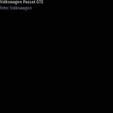
Volkswagen Passat GTE
ELEKTRO
Foto: Volkswagen
NOVINKY ZE SVĚTA EV
TESTY ELEKTROMOBILŮ
TRH S ELEKTROMOBILY
RALLY
OSTATNÍ
TISKOVKY
ROZHOVORY
DAKAR
Z DOMOVA
ZE SVĚTA
MOTORSPORT