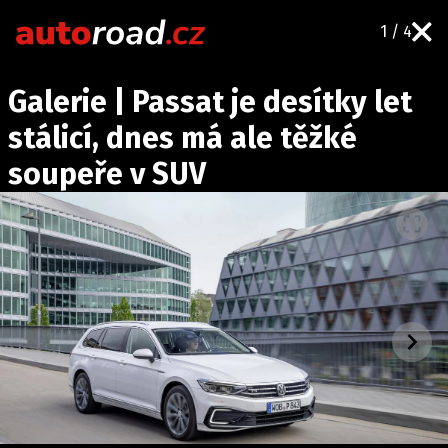
1 / 4
AUTA
Galerie | Passat je desítky let
TESTY AUT
stálicí, dnes má ale těžké
NOVINKY
soupeře v SUV
EKO
SPY
HISTORIE
ZAJÍMAVOSTI
TECHNIKA
EKONOMIKA
ČESKÝ TRH
TUNING
PROFI