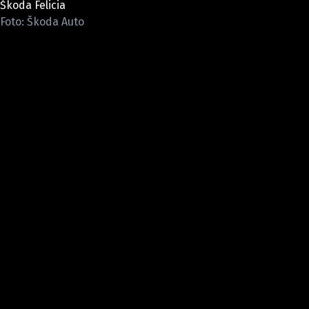
Škoda Felicia
ELEKTRO
Foto: Škoda Auto
NOVINKY ZE SVĚTA EV
TESTY ELEKTROMOBILŮ
TRH S ELEKTROMOBILY
RALLY
OSTATNÍ
TISKOVKY
ROZHOVORY
DAKAR
Z DOMOVA
ZE SVĚTA
MOTORSPORT