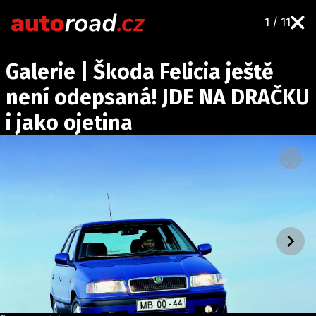
1 / 11
AUTA
Galerie | Škoda Felicia ještě
TESTY AUT
není odepsaná! JDE NA DRAČKU
NOVINKY
i jako ojetina
EKO
SPY
HISTORIE
ZAJÍMAVOSTI
TECHNIKA
EKONOMIKA
ČESKÝ TRH
TUNING
PROFI