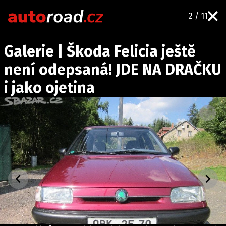
2 / 11
AUTA
Galerie | Škoda Felicia ještě
TESTY AUT
není odepsaná! JDE NA DRAČKU
NOVINKY
i jako ojetina
EKO
SPY
HISTORIE
ZAJÍMAVOSTI
TECHNIKA
EKONOMIKA
ČESKÝ TRH
TUNING
PROFI