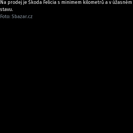
Na prodej je Škoda Felicia s minimem kilometrů a v úžasném
ELEKTRO
stavu.
Foto: Sbazar.cz
NOVINKY ZE SVĚTA EV
TESTY ELEKTROMOBILŮ
TRH S ELEKTROMOBILY
RALLY
OSTATNÍ
TISKOVKY
ROZHOVORY
DAKAR
Z DOMOVA
ZE SVĚTA
MOTORSPORT