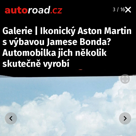
3 / 16
AUTA
Galerie | Ikonický Aston Martin
TESTY AUT
s výbavou Jamese Bonda?
NOVINKY
Automobilka jich několik
EKO
skutečně vyrobí
SPY
HISTORIE
ZAJÍMAVOSTI
TECHNIKA
EKONOMIKA
ČESKÝ TRH
TUNING
PROFI