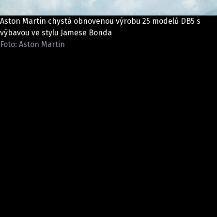
ELEKTRO
Aston Martin chystá obnovenou výrobu 25 modelů DB5 s
NOVINKY ZE SVĚTA EV
výbavou ve stylu Jamese Bonda
Foto: Aston Martin
TESTY ELEKTROMOBILŮ
TRH S ELEKTROMOBILY
RALLY
OSTATNÍ
TISKOVKY
ROZHOVORY
DAKAR
Z DOMOVA
ZE SVĚTA
MOTORSPORT