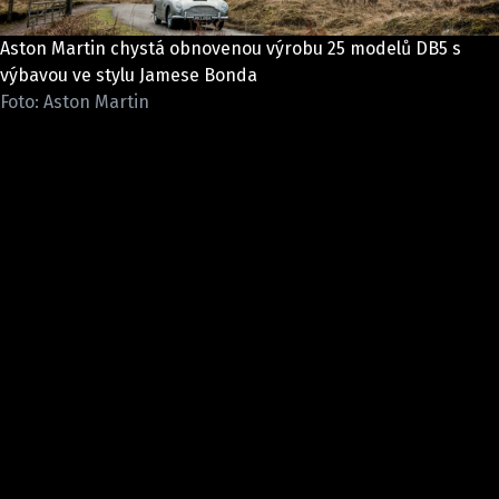
ELEKTRO
Aston Martin chystá obnovenou výrobu 25 modelů DB5 s
NOVINKY ZE SVĚTA EV
výbavou ve stylu Jamese Bonda
Foto: Aston Martin
TESTY ELEKTROMOBILŮ
TRH S ELEKTROMOBILY
RALLY
OSTATNÍ
TISKOVKY
ROZHOVORY
DAKAR
Z DOMOVA
ZE SVĚTA
MOTORSPORT