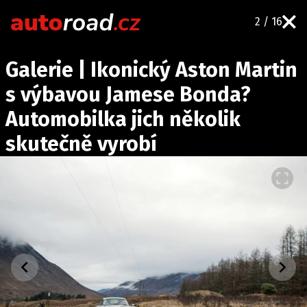
2 / 16
AUTA
Galerie | Ikonický Aston Martin
TESTY AUT
s výbavou Jamese Bonda?
NOVINKY
Automobilka jich několik
EKO
skutečně vyrobí
SPY
HISTORIE
ZAJÍMAVOSTI
TECHNIKA
EKONOMIKA
ČESKÝ TRH
TUNING
PROFI