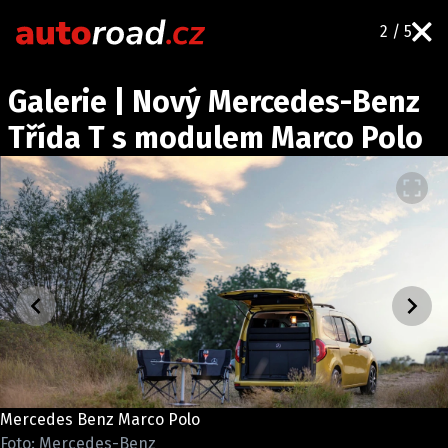
2 / 5
AUTA
Galerie | Nový Mercedes-Benz
TESTY AUT
Třída T s modulem Marco Polo
NOVINKY
EKO
SPY
HISTORIE
ZAJÍMAVOSTI
TECHNIKA
EKONOMIKA
ČESKÝ TRH
TUNING
Mercedes Benz Marco Polo
PROFI
Foto: Mercedes-Benz