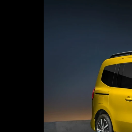
Etický kodex
Kontakt
V
Provozovatelem serveru 