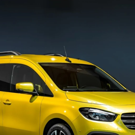
ydavatel
Inzerce
Osobní údaje / Cookies
autoroad.cz je INCORP MEDIA GROUP s.r.o., IČ: 118 23 054