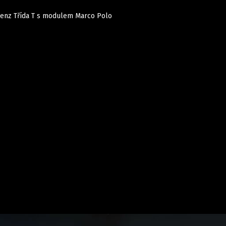
enz Třída T s modulem Marco Polo
Auta
Elektro
Rally
Motorsport
Testy aut
Novinky ze světa EV
Ostatní
Pit Lane
Novinky
Testy elektromobilů
Tiskovky
Češi v akci
Eko
Trh s elektromobily
Rozhovory
FIA CEZ & Poháry
Spy
Dakar
Mezinárodní scéna
Historie
Z domova
Zajímavosti
Ze světa
Technika
Ekonomika
Český trh
Tuning
Profi