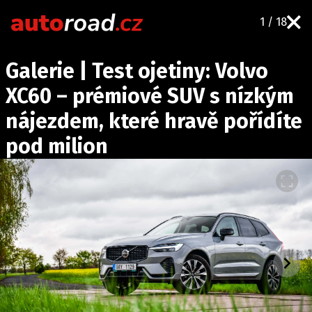
1 / 18
AUTA
Galerie | Test ojetiny: Volvo
TESTY AUT
XC60 – prémiové SUV s nízkým
NOVINKY
nájezdem, které hravě pořídíte
EKO
pod milion
SPY
HISTORIE
ZAJÍMAVOSTI
TECHNIKA
EKONOMIKA
ČESKÝ TRH
TUNING
PROFI