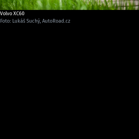
ELEKTRO
Volvo XC60
NOVINKY ZE SVĚTA EV
Foto: Lukáš Suchý, AutoRoad.cz
TESTY ELEKTROMOBILŮ
TRH S ELEKTROMOBILY
RALLY
OSTATNÍ
TISKOVKY
ROZHOVORY
DAKAR
Z DOMOVA
ZE SVĚTA
MOTORSPORT