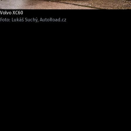
ELEKTRO
Volvo XC60
NOVINKY ZE SVĚTA EV
Foto: Lukáš Suchý, AutoRoad.cz
TESTY ELEKTROMOBILŮ
TRH S ELEKTROMOBILY
RALLY
OSTATNÍ
TISKOVKY
ROZHOVORY
DAKAR
Z DOMOVA
ZE SVĚTA
MOTORSPORT