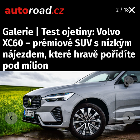
2 / 18
AUTA
Galerie | Test ojetiny: Volvo
TESTY AUT
XC60 – prémiové SUV s nízkým
NOVINKY
nájezdem, které hravě pořídíte
EKO
pod milion
SPY
HISTORIE
ZAJÍMAVOSTI
TECHNIKA
EKONOMIKA
ČESKÝ TRH
TUNING
PROFI