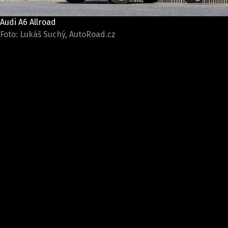
ELEKTRO
Audi A6 Allroad
NOVINKY ZE SVĚTA EV
Foto: Lukáš Suchý, AutoRoad.cz
TESTY ELEKTROMOBILŮ
TRH S ELEKTROMOBILY
RALLY
OSTATNÍ
TISKOVKY
ROZHOVORY
DAKAR
Z DOMOVA
ZE SVĚTA
MOTORSPORT