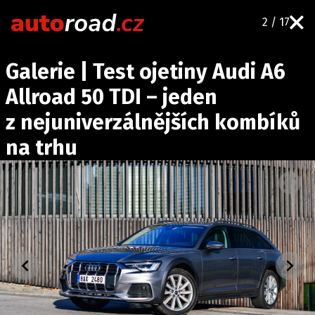
2 / 17
AUTA
Galerie | Test ojetiny Audi A6
TESTY AUT
Allroad 50 TDI – jeden
NOVINKY
z nejuniverzálnějších kombíků
EKO
na trhu
SPY
HISTORIE
ZAJÍMAVOSTI
TECHNIKA
EKONOMIKA
ČESKÝ TRH
TUNING
PROFI