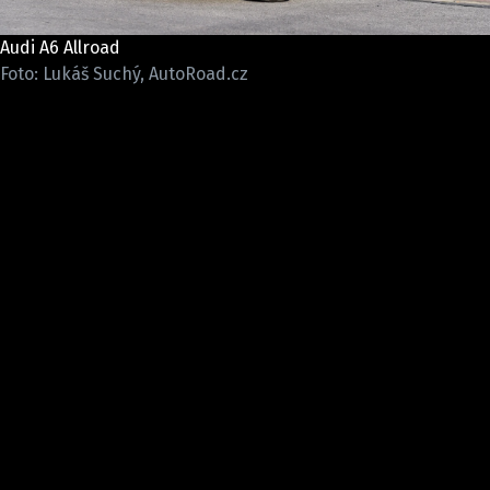
ELEKTRO
Audi A6 Allroad
NOVINKY ZE SVĚTA EV
Foto: Lukáš Suchý, AutoRoad.cz
TESTY ELEKTROMOBILŮ
TRH S ELEKTROMOBILY
RALLY
OSTATNÍ
TISKOVKY
ROZHOVORY
DAKAR
Z DOMOVA
ZE SVĚTA
MOTORSPORT