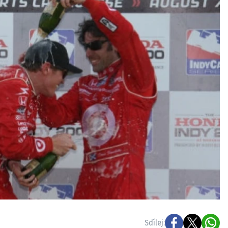
ydavatel
Inzerce
Osobní údaje / Cookies
autoroad.cz je INCORP MEDIA GROUP s.r.o., IČ: 118 23 054
Sdílej: