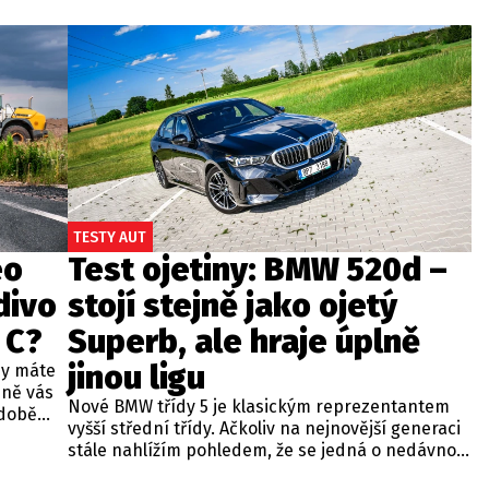
TESTY AUT
eo
Test ojetiny: BMW 520d –
divo
stojí stejně jako ojetý
 C?
Superb, ale hraje úplně
jinou ligu
dy máte
bně vás
Nové BMW třídy 5 je klasickým reprezentantem
odobě
vyšší střední třídy. Ačkoliv na nejnovější generaci
 A4.
stále nahlížím pohledem, že se jedná o nedávno
 dobré
představenou novinku, čas neúprosně letí a od
běžných