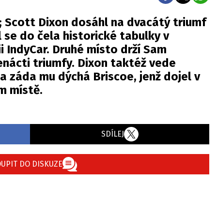
 Scott Dixon dosáhl na dvacátý triumf
 se do čela historické tabulky v
i IndyCar. Druhé místo drží Sam
tenácti triumfy. Dixon taktéž vede
a záda mu dýchá Briscoe, jenž dojel v
m místě.
SDÍLEJ
UPIT DO DISKUZE