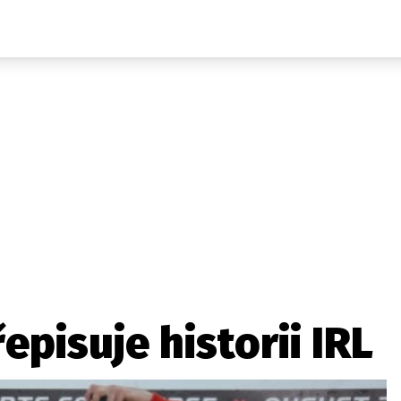
Auta
Elektro
Rally
Motorsport
Testy aut
Novinky ze světa EV
Ostatní
Pit Lane
Novinky
Testy elektromobilů
Tiskovky
Češi v akci
Eko
Trh s elektromobily
Rozhovory
FIA CEZ & Poháry
Spy
Dakar
Mezinárodní scéna
Historie
Z domova
Zajímavosti
Ze světa
Technika
Ekonomika
episuje historii IRL
Český trh
Tuning
Profi