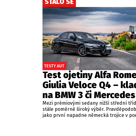
STALO SE
TESTY AUT
Test ojetiny Alfa Rom
Giulia Veloce Q4 – kla
na BMW 3 či Mercedes
Mezi prémiovými sedany nižší střední tří
stále poměrně široký výběr. Pravděpodo
jako první napadne německá trojice v p
BMW řady 3, Mercedes-Benz třídy C a Audi
Jsou to skvělá auta, která nabídnou velmi
zpracování, technologie i komfort, ale u 