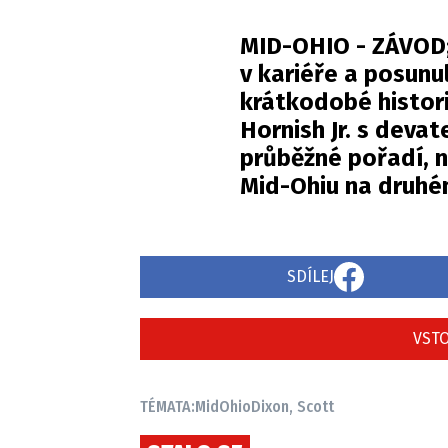
MID-OHIO - ZÁVOD;
v kariéře a posunul
krátkodobé histori
Hornish Jr. s deva
průběžné pořadí, n
Mid-Ohiu na druhé
SDÍLEJ
VSTO
TÉMATA:
MidOhio
Dixon, Scott