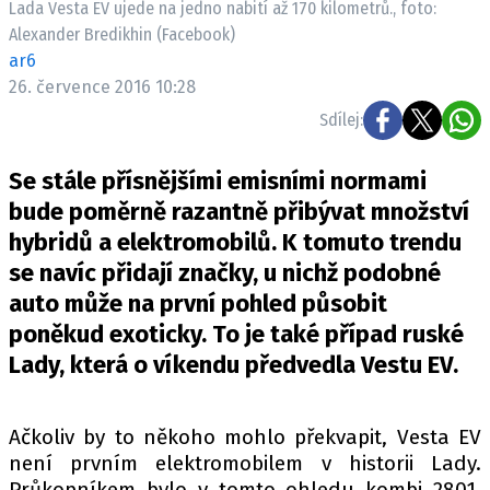
Lada Vesta EV ujede na jedno nabití až 170 kilometrů., foto:
ELEKTRO
Alexander Bredikhin (Facebook)
ar6
NOVINKY ZE SVĚTA EV
26. července 2016 10:28
TESTY ELEKTROMOBILŮ
Sdílej:
TRH S ELEKTROMOBILY
RALLY
Se stále přísnějšími emisními normami
bude poměrně razantně přibývat množství
OSTATNÍ
hybridů a elektromobilů. K tomuto trendu
TISKOVKY
se navíc přidají značky, u nichž podobné
ROZHOVORY
auto může na první pohled působit
DAKAR
poněkud exoticky. To je také případ ruské
Lady, která o víkendu předvedla Vestu EV.
Z DOMOVA
ZE SVĚTA
Ačkoliv by to někoho mohlo překvapit, Vesta EV
MOTORSPORT
není prvním elektromobilem v historii Lady.
Průkopníkem bylo v tomto ohledu kombi 2801,