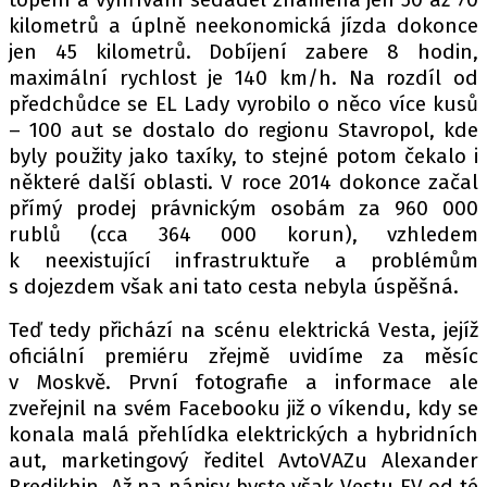
kilometrů a úplně neekonomická jízda dokonce
jen 45 kilometrů. Dobíjení zabere 8 hodin,
maximální rychlost je 140 km/h. Na rozdíl od
Provozovatelem serveru autoroad.cz je
předchůdce se EL Lady vyrobilo o něco více kusů
INCORP MEDIA GROUP s.r.o., IČ: 118 23 054
– 100 aut se dostalo do regionu Stavropol, kde
byly použity jako taxíky, to stejné potom čekalo i
některé další oblasti. V roce 2014 dokonce začal
přímý prodej právnickým osobám za 960 000
rublů (cca 364 000 korun), vzhledem
k neexistující infrastruktuře a problémům
s dojezdem však ani tato cesta nebyla úspěšná.
Teď tedy přichází na scénu elektrická Vesta, jejíž
oficiální premiéru zřejmě uvidíme za měsíc
v Moskvě. První fotografie a informace ale
zveřejnil na svém Facebooku již o víkendu, kdy se
konala malá přehlídka elektrických a hybridních
aut, marketingový ředitel AvtoVAZu Alexander
Bredikhin. Až na nápisy byste však Vestu EV od té