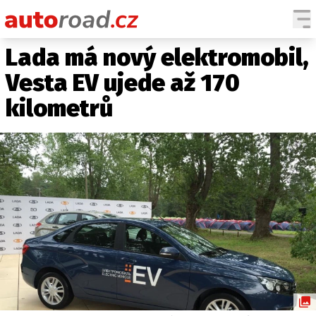
Lada má nový elektromobil,
AUTA
Vesta EV ujede až 170
TESTY AUT
kilometrů
NOVINKY
EKO
SPY
HISTORIE
ZAJÍMAVOSTI
TECHNIKA
EKONOMIKA
ČESKÝ TRH
TUNING
PROFI