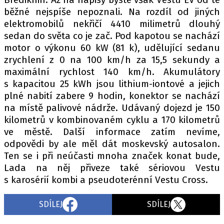
běžné nejspíše nepoznali. Na rozdíl od jiných
elektromobilů nekřičí 4410 milimetrů dlouhý
sedan do světa co je zač. Pod kapotou se nachází
motor o výkonu 60 kW (81 k), udělující sedanu
zrychlení z 0 na 100 km/h za 15,5 sekundy a
maximální rychlost 140 km/h. Akumulátory
s kapacitou 25 kWh jsou lithium-iontové a jejich
plné nabití zabere 9 hodin, konektor se nachází
na místě palivové nádrže. Udávaný dojezd je 150
kilometrů v kombinovaném cyklu a 170 kilometrů
ve městě. Další informace zatím nevíme,
odpovědi by ale měl dát moskevský autosalon.
Ten se i při neúčasti mnoha značek konat bude,
Lada na něj přiveze také sériovou Vestu
s karosérií kombi a pseudoterénní Vestu Cross.
SDÍLEJ
SDÍLEJ