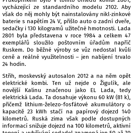
PIT LANE
vycházející ze standardního modelu 2102. Aby
ČEŠI V AKCI
však do něj mohly být nainstalovány nikl-zinkové
FIA CEZ & POHÁRY
baterie s napětím 24 V, přišlo auto o zadní dveře,
MEZINÁRODNÍ SCÉNA
sedačky i 130 kilogramů užitečné hmotnosti. Lada
2801 byla představena v roce 1984 a celkem 47
exemplářů sloužilo poštovním úřadům napříč
SLEDUJTE NÁS NA
|
Ruskem. Do běžné výroby se vůz nedostal kvůli
ceně a reálné využitelnosti – jen nabíjení trvalo
24 hodin.
Máte příběh, fotku nebo video?
Pošlete e-mail na autoroad.cz
Střih, moskevský autosalon 2012 a na něm opět
elektrické kombi. Ten už nejde o Žigulík, ale
novější Kalinu značenou jako EL Lada, tedy
ETICKÝ KODEX
elektrická Lada. Ta dosahuje výkonu 60 kW (81 k),
KONTAKT
přičemž lithium-železo-fosfátové akumulátory o
kapacitě 23 kWh stačí na papírový dojezd 140
VYDAVATEL
kilometrů. Ruská zima však podle dostupných
INZERCE
informací snižuje dojezd na 100 kilometrů, aktivní
OSOBNÍ ÚDAJE / COOKIES
topení a vyhřívání sedadel znamená jen 50 až 70