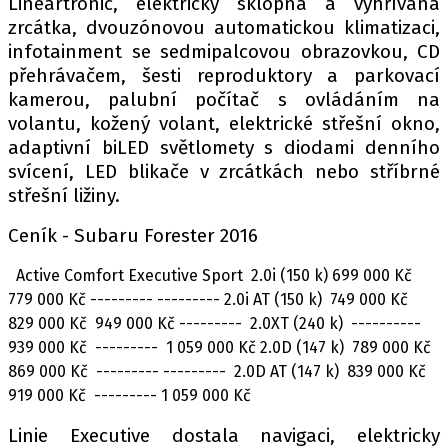
Lineartronic, elektricky sklopná a vyhřívaná
zrcátka, dvouzónovou automatickou klimatizaci,
infotainment se sedmipalcovou obrazovkou, CD
přehrávačem, šesti reproduktory a parkovací
kamerou, palubní počítač s ovládáním na
volantu, kožený volant, elektrické střešní okno,
adaptivní biLED světlomety s diodami denního
svícení, LED blikače v zrcátkách nebo stříbrné
střešní ližiny.
Ceník - Subaru Forester 2016
Active Comfort Executive Sport 2.0i (150 k) 699 000 Kč
779 000 Kč --------- --------- 2.0i AT (150 k) 749 000 Kč
829 000 Kč 949 000 Kč --------- 2.0XT (240 k) ----------
939 000 Kč --------- 1 059 000 Kč 2.0D (147 k) 789 000 Kč
869 000 Kč --------- --------- 2.0D AT (147 k) 839 000 Kč
919 000 Kč --------- 1 059 000 Kč
Linie Executive dostala navigaci, elektricky