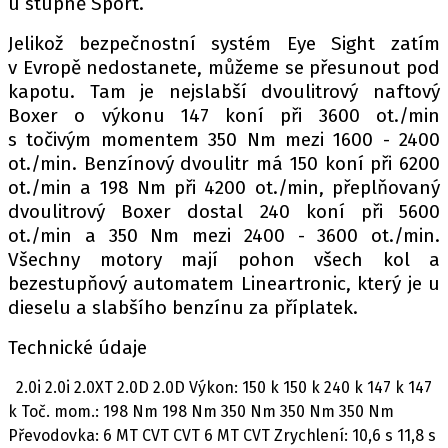
u stupně Sport.
Jelikož bezpečnostní systém Eye Sight zatím
v Evropě nedostanete, můžeme se přesunout pod
Provozovatelem serveru autoroad.cz je
kapotu. Tam je nejslabší dvoulitrový naftový
INCORP MEDIA GROUP s.r.o., IČ: 118 23 054
Boxer o výkonu 147 koní při 3600 ot./min
s točivým momentem 350 Nm mezi 1600 - 2400
ot./min. Benzínový dvoulitr má 150 koní při 6200
ot./min a 198 Nm při 4200 ot./min, přeplňovaný
dvoulitrový Boxer dostal 240 koní při 5600
ot./min a 350 Nm mezi 2400 - 3600 ot./min.
Všechny motory mají pohon všech kol a
bezestupňový automatem Lineartronic, který je u
dieselu a slabšího benzínu za příplatek.
Technické údaje
2.0i 2.0i 2.0XT 2.0D 2.0D Výkon: 150 k 150 k 240 k 147 k 147
k Toč. mom.: 198 Nm 198 Nm 350 Nm 350 Nm 350 Nm
Převodovka: 6 MT CVT CVT 6 MT CVT Zrychlení: 10,6 s 11,8 s