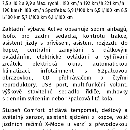
7,5 s 10,2 s 9,9 s Max. rychl.: 190 km/h 192 km/h 221 km/h
190 km/h 188 km/h Spotřeba: 6,9 l/100 km 6,5 l/100 km 8,5
l/100 km 5,7 l/100 km 6,1 l/100 km
Základní výbava Active obsahuje sedm airbagů,
Isofix pro zadní sedadla, kontrolu trakce,
asistent jízdy s přívěsem, asistent rozjezdu do
kopce, centrální zamykání s dálkovým
ovládáním, elektrické ovládání a vyhřívání
zrcátek, elektrická okna, automatickou
klimatizaci, infotainment s 6,2palcovou
obrazovkou, CD přehrávačem a čtyřmi
reproduktory, USB port, multifunkční volant,
výškově stavitelné sedadlo řidiče, mlhovky
s denním svícením nebo 17palcová litá kola.
Stupeň Comfort přidává tempomat, dešťový a
světelný senzor, asistent sjíždění z kopce, volič
jízdních režimů X-Mode u verzí s převodovkou