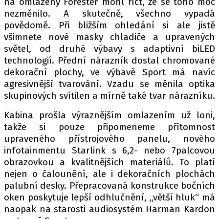
na omlazený Forester mohl říct, že se toho moc
PIT LANE
nezměnilo. A skutečně, všechno vypadá
ČEŠI V AKCI
povědomě. Při bližším ohledání si ale jistě
FIA CEZ & POHÁRY
všimnete nové masky chladiče a upravených
MEZINÁRODNÍ SCÉNA
světel, od druhé výbavy s adaptivní biLED
technologií. Přední nárazník dostal chromované
dekorační plochy, ve výbavě Sport má navíc
SLEDUJTE NÁS NA
|
agresivnější tvarování. Vzadu se měnila optika
skupinových svítilen a mírně také tvar nárazníku.
Máte příběh, fotku nebo video?
Kabina prošla výraznějším omlazením už loni,
Pošlete e-mail na autoroad.cz
takže si pouze připomeneme přítomnost
upraveného přístrojového panelu, nového
infotainmentu Starlink s 6,2- nebo 7palcovou
ETICKÝ KODEX
obrazovkou a kvalitnějších materiálů. To platí
KONTAKT
nejen o čalounění, ale i dekoračních plochách
VYDAVATEL
palubní desky. Přepracovaná konstrukce bočních
oken poskytuje lepší odhlučnění, „větší hluk“ má
INZERCE
naopak na starosti audiosystém Harman Kardon
OSOBNÍ ÚDAJE / COOKIES