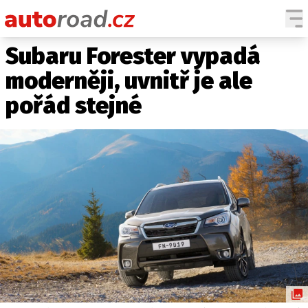
Subaru Forester vypadá
AUTA
moderněji, uvnitř je ale
TESTY AUT
pořád stejné
NOVINKY
EKO
SPY
HISTORIE
ZAJÍMAVOSTI
TECHNIKA
EKONOMIKA
ČESKÝ TRH
TUNING
PROFI