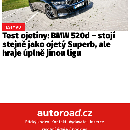
TESTY AUT
Test ojetiny: BMW 520d – stojí
stejně jako ojetý Superb, ale
hraje úplně jinou ligu
Etický kodex
Kontakt
Vydavatel
Inzerce
Osobní údaje / Cookies