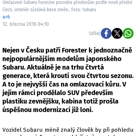
Omlazené Subaru Forester poznáte především podle nové přední
ELEKTRO
části, interiér zůstává beze změn., foto: Subaru
ar6
NOVINKY ZE SVĚTA EV
12. března 2016 04:10
TESTY ELEKTROMOBILŮ
Sdílej:
TRH S ELEKTROMOBILY
RALLY
Nejen v Česku patří Forester k jednoznačně
nejpopulárnějším modelům japonského
OSTATNÍ
Subaru. Aktuálně je na trhu čtvrtá
TISKOVKY
generace, která kroutí svou čtvrtou sezonu.
ROZHOVORY
A to je nejvyšší čas na omlazovací kůru. V
DAKAR
jejím rámci prodělalo SUV především
plastiku zevnějšku, kabina totiž prošla
Z DOMOVA
úspěšnou modernizací již loni.
ZE SVĚTA
MOTORSPORT
Vozidel Subaru méně znalý člověk by při pohledu