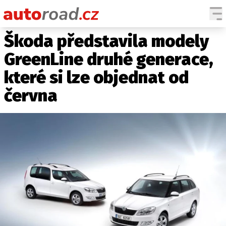
Škoda představila modely
AUTA
GreenLine druhé generace,
TESTY AUT
které si lze objednat od
NOVINKY
června
EKO
SPY
HISTORIE
ZAJÍMAVOSTI
TECHNIKA
EKONOMIKA
ČESKÝ TRH
TUNING
PROFI