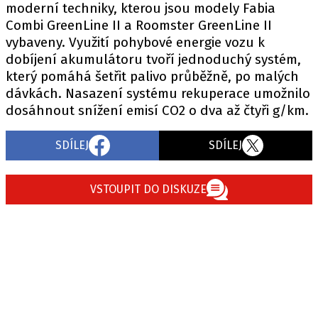
moderní techniky, kterou jsou modely Fabia
Combi GreenLine II a Roomster GreenLine II
vybaveny. Využití pohybové energie vozu k
Provozovatelem serveru autoroad.cz je
dobíjení akumulátoru tvoří jednoduchý systém,
INCORP MEDIA GROUP s.r.o., IČ: 118 23 054
který pomáhá šetřit palivo průběžně, po malých
dávkách. Nasazení systému rekuperace umožnilo
dosáhnout snížení emisí CO2 o dva až čtyři g/km.
SDÍLEJ
SDÍLEJ
VSTOUPIT DO DISKUZE