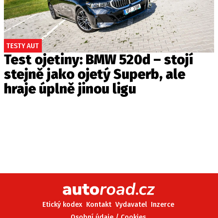
TESTY AUT
Test ojetiny: BMW 520d – stojí
stejně jako ojetý Superb, ale
hraje úplně jinou ligu
Etický kodex
Kontakt
Vydavatel
Inzerce
Osobní údaje / Cookies