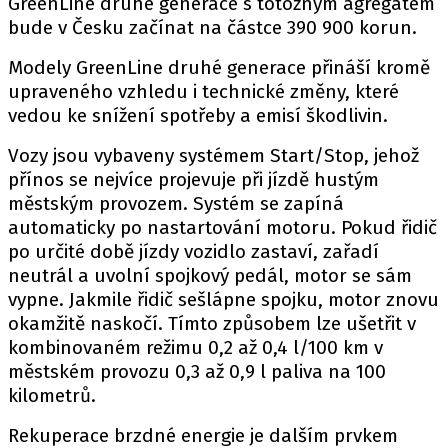
GreenLine druhé generace s totožným agregátem
PIT LANE
bude v Česku začínat na částce 390 900 korun.
ČEŠI V AKCI
FIA CEZ & POHÁRY
Modely GreenLine druhé generace přináší kromě
upraveného vzhledu i technické změny, které
MEZINÁRODNÍ SCÉNA
vedou ke snížení spotřeby a emisí škodlivin.
SLEDUJTE NÁS NA
|
Vozy jsou vybaveny systémem Start/Stop, jehož
přínos se nejvíce projevuje při jízdě hustým
městským provozem. Systém se zapíná
Máte příběh, fotku nebo video?
automaticky po nastartování motoru. Pokud řidič
Pošlete e-mail na autoroad.cz
po určité době jízdy vozidlo zastaví, zařadí
neutrál a uvolní spojkový pedál, motor se sám
vypne. Jakmile řidič sešlápne spojku, motor znovu
ETICKÝ KODEX
okamžitě naskočí. Tímto způsobem lze ušetřit v
KONTAKT
kombinovaném režimu 0,2 až 0,4 l/100 km v
městském provozu 0,3 až 0,9 l paliva na 100
VYDAVATEL
kilometrů.
INZERCE
Rekuperace brzdné energie je dalším prvkem
OSOBNÍ ÚDAJE / COOKIES