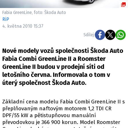
ELEKTRO
Fabia GreenLine, foto: Škoda Auto
NOVINKY ZE SVĚTA EV
RiP
4. května 2010 15:37
TESTY ELEKTROMOBILŮ
TRH S ELEKTROMOBILY
Sdílej:
RALLY
Nové modely vozů společnosti Škoda Auto
Fabia Combi GreenLine II a Roomster
OSTATNÍ
GreenLine II budou v prodejní síti od
TISKOVKY
letošního června. Informovala o tom v
ROZHOVORY
úterý společnost Škoda Auto.
DAKAR
Z DOMOVA
Základní cena modelu Fabia Combi GreenLine II s
ZE SVĚTA
přeplňovaným naftovým motorem 1,2 TDI CR
MOTORSPORT
DPF/55 kW a pětistupňovou manuální
převodovkou je 366 900 korun. Model Roomster