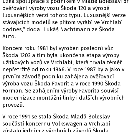
úzká spolupráce s podnikem v Mladé Boleslavi při
ověřování výroby vozu Škoda 120 a výrobě
luxusnějších verzí tohoto typu. Luxusnější verze
stávajících modelů se přitom vyrábí ve Vrchlabí
dodnes,“ dodal Lukáš Nachtmann ze Škoda
Auto.
Koncem roku 1981 byl vyroben poslední vůz
Škoda 1203 a tím byla ukončena etapa výroby
užitkových vozů ve Vrchlabí, která trvala téměř
nepřetržitě od roku 1946. V roce 1987 byla jako v
prvním závodě podniku zahájena ověřovací
výroba vozu Škoda Favorit a v roce 1990 Škoda
Forman. Se zahájením výroby Favorita souvisí
modernizace montážní linky i dalších výrobních
provozů.
V roce 1991 se stala Škoda Mladá Boleslav
součástí koncernu Volkswagen a Vrchlabí
zůstalo jedním z výrobních závodů Škoda,