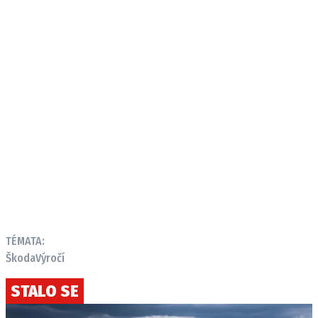
TÉMATA:
Škoda
Výročí
STALO SE