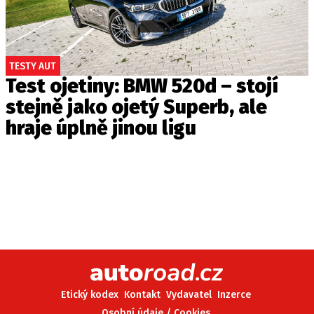
TESTY AUT
Test ojetiny: BMW 520d – stojí
stejně jako ojetý Superb, ale
hraje úplně jinou ligu
Etický kodex
Kontakt
Vydavatel
Inzerce
Osobní údaje / Cookies