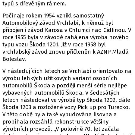
typů s dřevěným rámem.
Počínaje rokem 1954 vznikl samostatný
Automobilový závod Vrchlabí, k němuž byl
Provozovatelem serveru autoroad.cz je
připojen i závod Karosa v Chlumci nad Cidlinou. V
INCORP MEDIA GROUP s.r.o., IČ: 118 23 054
roce 1955 byla v závodě zahájena výroba nového
typu vozu Škoda 1201. Již v roce 1958 byl
vrchlabský závod znovu přičleněn k AZNP Mladá
Boleslav.
V následujících letech se Vrchlabí orientovalo na
výrobu lehkých užitkových variant osobních
automobilů Škoda a později menší série nejlépe
vybavených automobilů Škoda. V šedesátých
letech následoval ve výrobě typ Škoda 1202, dále
Škoda 1203 a rozložené vozy Pick up pro Turecko.
V této době byla také vybudována lisovna a
probíhala rozsáhlá rekonstrukce většiny
výrobních provozů. „V polovině 70. let začala