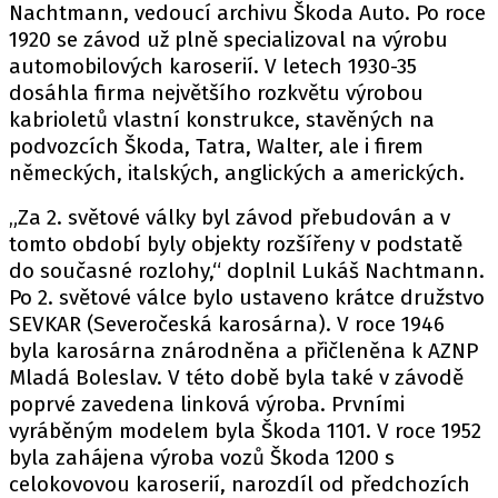
PIT LANE
Nachtmann, vedoucí archivu Škoda Auto. Po roce
ČEŠI V AKCI
1920 se závod už plně specializoval na výrobu
automobilových karoserií. V letech 1930-35
FIA CEZ & POHÁRY
dosáhla firma největšího rozkvětu výrobou
MEZINÁRODNÍ SCÉNA
kabrioletů vlastní konstrukce, stavěných na
podvozcích Škoda, Tatra, Walter, ale i firem
SLEDUJTE NÁS NA
|
německých, italských, anglických a amerických.
„Za 2. světové války byl závod přebudován a v
Máte příběh, fotku nebo video?
tomto období byly objekty rozšířeny v podstatě
do současné rozlohy,“ doplnil Lukáš Nachtmann.
Pošlete e-mail na autoroad.cz
Po 2. světové válce bylo ustaveno krátce družstvo
SEVKAR (Severočeská karosárna). V roce 1946
byla karosárna znárodněna a přičleněna k AZNP
ETICKÝ KODEX
Mladá Boleslav. V této době byla také v závodě
KONTAKT
poprvé zavedena linková výroba. Prvními
VYDAVATEL
vyráběným modelem byla Škoda 1101. V roce 1952
INZERCE
byla zahájena výroba vozů Škoda 1200 s
celokovovou karoserií, narozdíl od předchozích
OSOBNÍ ÚDAJE / COOKIES