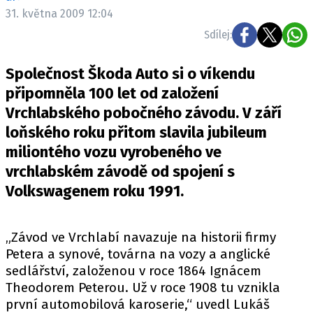
ELEKTRO
31. května 2009 12:04
Sdílej:
NOVINKY ZE SVĚTA EV
TESTY ELEKTROMOBILŮ
Společnost Škoda Auto si o víkendu
TRH S ELEKTROMOBILY
připomněla 100 let od založení
Vrchlabského pobočného závodu. V září
RALLY
loňského roku přitom slavila jubileum
OSTATNÍ
miliontého vozu vyrobeného ve
TISKOVKY
vrchlabském závodě od spojení s
Volkswagenem roku 1991.
ROZHOVORY
DAKAR
Z DOMOVA
„Závod ve Vrchlabí navazuje na historii firmy
ZE SVĚTA
Petera a synové, továrna na vozy a anglické
sedlářství, založenou v roce 1864 Ignácem
MOTORSPORT
Theodorem Peterou. Už v roce 1908 tu vznikla
první automobilová karoserie,“ uvedl Lukáš