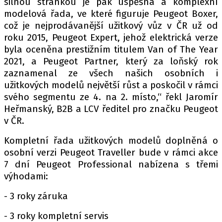
silnou stránkou je pak úspěšná a komplexní
PIT LANE
modelová řada, ve které figuruje Peugeot Boxer,
ČEŠI V AKCI
což je nejprodávanější užitkový vůz v ČR už od
FIA CEZ & POHÁRY
roku 2015, Peugeot Expert, jehož elektrická verze
MEZINÁRODNÍ SCÉNA
byla oceněna prestižním titulem Van of The Year
2021, a Peugeot Partner, který za loňský rok
zaznamenal ze všech našich osobních i
SLEDUJTE NÁS NA
|
užitkových modelů největší růst a poskočil v rámci
svého segmentu ze 4. na 2. místo,“ řekl Jaromír
Máte příběh, fotku nebo video?
Heřmanský, B2B a LCV ředitel pro značku Peugeot
v ČR.
Pošlete e-mail na autoroad.cz
Kompletní řada užitkových modelů doplněná o
osobní verzi Peugeot Traveller bude v rámci akce
ETICKÝ KODEX
7 dní Peugeot Professional nabízena s třemi
KONTAKT
výhodami:
VYDAVATEL
- 3 roky záruka
INZERCE
- 3 roky kompletní servis
OSOBNÍ ÚDAJE / COOKIES