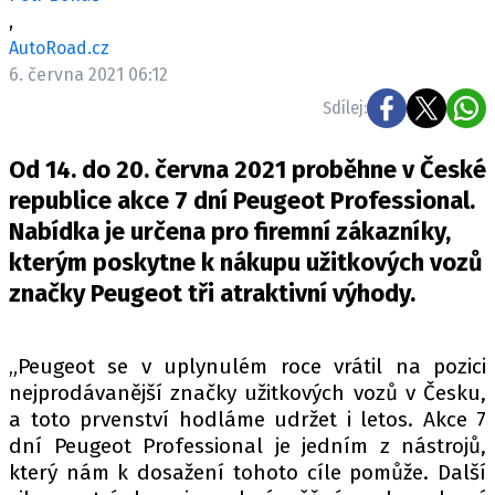
ELEKTRO
,
AutoRoad.cz
NOVINKY ZE SVĚTA EV
6. června 2021 06:12
TESTY ELEKTROMOBILŮ
Sdílej:
TRH S ELEKTROMOBILY
Od 14. do 20. června 2021 proběhne v České
RALLY
republice akce 7 dní Peugeot Professional.
Nabídka je určena pro firemní zákazníky,
OSTATNÍ
kterým poskytne k nákupu užitkových vozů
TISKOVKY
značky Peugeot tři atraktivní výhody.
ROZHOVORY
DAKAR
„Peugeot se v uplynulém roce vrátil na pozici
Z DOMOVA
nejprodávanější značky užitkových vozů v Česku,
ZE SVĚTA
a toto prvenství hodláme udržet i letos. Akce 7
MOTORSPORT
dní Peugeot Professional je jedním z nástrojů,
který nám k dosažení tohoto cíle pomůže. Další