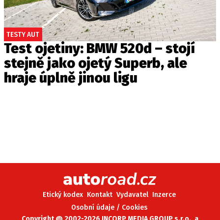
TESTY AUT
Test ojetiny: BMW 520d – stojí
stejně jako ojetý Superb, ale
hraje úplně jinou ligu
Etický kodex
Kontakt
Vydavatel
Inzerce
Osobní údaje / Cookies
Copyright @ 2002-2026 INCORP MEDIA GROUP s.r.o., a