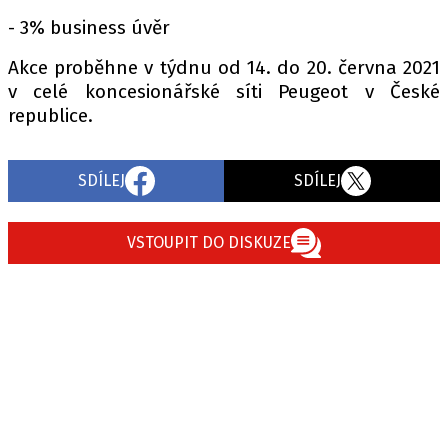
- 3% business úvěr
Akce proběhne v týdnu od 14. do 20. června 2021
Provozovatelem serveru autoroad.cz je
v celé koncesionářské síti Peugeot v České
INCORP MEDIA GROUP s.r.o., IČ: 118 23 054
republice.
SDÍLEJ
SDÍLEJ
VSTOUPIT DO DISKUZE