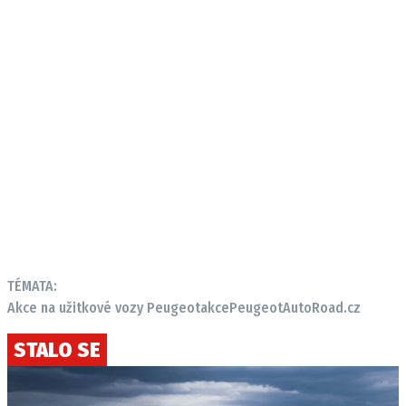
TÉMATA:
Akce na užitkové vozy Peugeot
akce
Peugeot
AutoRoad.cz
STALO SE