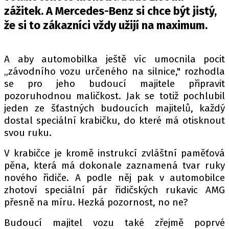
PIT LANE
zážitek. A Mercedes-Benz si chce být jistý,
ČEŠI V AKCI
že si to zákazníci vždy užijí na maximum.
FIA CEZ & POHÁRY
MEZINÁRODNÍ SCÉNA
A aby automobilka ještě víc umocnila pocit
„závodního vozu určeného na silnice," rozhodla
SLEDUJTE NÁS NA
|
se pro jeho budoucí majitele připravit
pozoruhodnou maličkost. Jak se totiž pochlubil
jeden ze šťastných budoucích majitelů, každý
Máte příběh, fotku nebo video?
dostal speciální krabičku, do které má otisknout
Pošlete e-mail na autoroad.cz
svou ruku.
V krabičce je kromě instrukcí zvláštní paměťová
ETICKÝ KODEX
pěna, která má dokonale zaznamená tvar ruky
KONTAKT
nového řidiče. A podle něj pak v automobilce
zhotoví speciální pár řidičských rukavic AMG
VYDAVATEL
přesně na míru. Hezká pozornost, no ne?
INZERCE
Budoucí majitel vozu také zřejmě poprvé
OSOBNÍ ÚDAJE / COOKIES