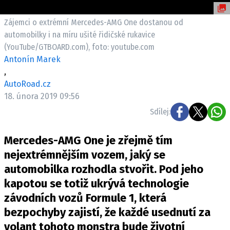
ELEKTRO
Zájemci o extrémní Mercedes-AMG One dostanou od
NOVINKY ZE SVĚTA EV
automobilky i na míru ušité řidičské rukavice
(YouTube/GTBOARD.com), foto: youtube.com
TESTY ELEKTROMOBILŮ
Antonín Marek
TRH S ELEKTROMOBILY
,
RALLY
AutoRoad.cz
18. února 2019 09:56
OSTATNÍ
Sdílej:
TISKOVKY
Mercedes-AMG One je zřejmě tím
ROZHOVORY
nejextrémnějším vozem, jaký se
DAKAR
automobilka rozhodla stvořit. Pod jeho
Z DOMOVA
kapotou se totiž ukrývá technologie
ZE SVĚTA
závodních vozů Formule 1, která
MOTORSPORT
bezpochyby zajistí, že každé usednutí za
volant tohoto monstra bude životní