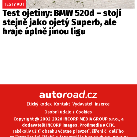
TESTY AUT
Test ojetiny: BMW 520d – stojí
stejně jako ojetý Superb, ale
hraje úplně jinou ligu
Etický kodex
Kontakt
Vydavatel
Inzerce
Osobní údaje / Cookies
Copyright @ 2002-2026 INCORP MEDIA GROUP s.r.o., a
dodavatelé INCORP images, Profimedia a ČTK.
Jakékoliv užití obsahu včetne převzetí, šíření či dalšího