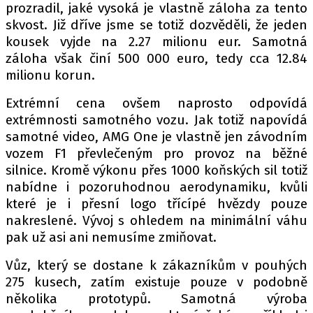
prozradil, jaké vysoká je vlastně záloha za tento
skvost. Již dříve jsme se totiž dozvěděli, že jeden
kousek vyjde na 2.27 milionu eur. Samotná
Provozovatelem serveru autoroad.cz je
záloha však činí 500 000 euro, tedy cca 12.84
INCORP MEDIA GROUP s.r.o., IČ: 118 23 054
milionu korun.
Extrémní cena ovšem naprosto odpovídá
extrémnosti samotného vozu. Jak totiž napovídá
samotné video, AMG One je vlastně jen závodním
vozem F1 převlečeným pro provoz na běžné
silnice. Kromě výkonu přes 1000 koňských sil totiž
nabídne i pozoruhodnou aerodynamiku, kvůli
které je i přesní logo třícípé hvězdy pouze
nakreslené. Vývoj s ohledem na minimální váhu
pak už asi ani nemusíme zmiňovat.
Vůz, který se dostane k zákazníkům v pouhých
275 kusech, zatím existuje pouze v podobně
několika prototypů. Samotná výroba