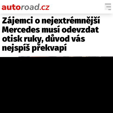
Zájemci o nejextrémnější
AUTA
Mercedes musí odevzdat
TESTY AUT
otisk ruky, důvod vás
NOVINKY
nejspíš překvapí
EKO
SPY
HISTORIE
ZAJÍMAVOSTI
TECHNIKA
EKONOMIKA
ČESKÝ TRH
TUNING
PROFI