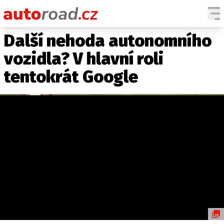
Další nehoda autonomního
AUTA
vozidla? V hlavní roli
TESTY AUT
tentokrát Google
NOVINKY
EKO
SPY
HISTORIE
ZAJÍMAVOSTI
TECHNIKA
EKONOMIKA
ČESKÝ TRH
TUNING
PROFI