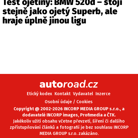
Test ojetiny: BMW 520d – stojí
stejně jako ojetý Superb, ale
hraje úplně jinou ligu
Etický kodex
Kontakt
Vydavatel
Inzerce
Osobní údaje / Cookies
Copyright @ 2002-2026 INCORP MEDIA GROUP s.r.o., a
dodavatelé INCORP images, Profimedia a ČTK.
Jakékoliv užití obsahu včetne převzetí, šíření či dalšího
zpřístupňování článků a fotografií je bez souhlasu INCORP
MEDIA GROUP s.r.o. zakázáno.