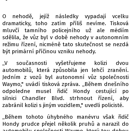
PIT LANE
ČEŠI V AKCI
O nehodě, jejíž následky vypadají vcelku
FIA CEZ & POHÁRY
dramaticky, toho zatím příliš nevíme. Tisková
MEZINÁRODNÍ SCÉNA
mluvčí tamního policejního už ale médiím
sdělila, že vůz byl v době nehody v autonomním
režimu řízení, nicméně tato skutečnost se nezdá
SLEDUJTE NÁS NA
|
být primární příčinou vzniku nehody.
„V současnosti vyšetřujeme kolizi dvou
Máte příběh, fotku nebo video?
automobilů, která způsobila jen lehčí zranění.
Pošlete e-mail na autoroad.cz
Jedním z vozů byl autonomní vůz společnosti
Waymo," uvádí tisková zpráva. „Během dnešního
odpoledne musel řidič Hondy cestující po
ETICKÝ KODEX
silnici Chandler Blvd. strhnout řízení, aby
KONTAKT
zabránil kolizi s jiným vozidlem," uvedli policisté.
VYDAVATEL
„Během tohoto úhybného manévru však řidič
INZERCE
Hondy prudce přejel několik pruhů a narazil do
OSOBNÍ ÚDAJE / COOKIES
automobilu společnosti Waymo, který tou dobou